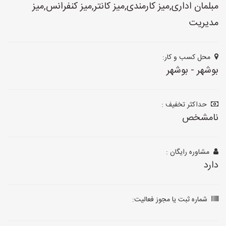
مبلمان اداری,میز کارمندی,میز کانتر,میز کنفرانس,میز
مدیریت
محل کسب و کار:
بوشهر - بوشهر
حداکثر تخفیف :
نامشخص
مشاوره رایگان :
دارد
شماره ثبت یا مجوز فعالیت: