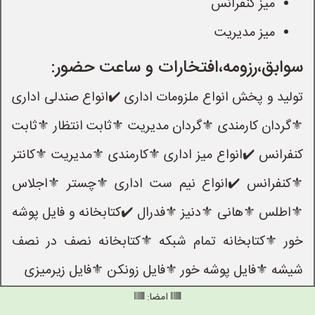
میز کنفرانس
میز مدیریت
سوابق،رزومه،افتخارات و ساعت حضور:
تولید و پخش انواع ملزومات اداری ✔️انواع صندلی اداری
⚜گردان کارمندی ⚜گردان مدیریت ⚜ثابت انتظار ⚜ثابت
کنفرانس ✔️انواع میز اداری ⚜کارمندی ⚜مدیریت ⚜کانتر
⚜کنفرانس ✔️انواع نیم ست اداری ⚜چستر ⚜اجلاس
⚜اطلس ⚜هانی ⚜دنیز ⚜فدرال ✔️کتابخانه و فایل پوشه
خور ⚜کتابخانه تمام شبکه ⚜کتابخانه نصف در نصف
شیشه ⚜فایل پوشه خور ⚜فایل زونکن ⚜فایل زیرمیزی
امضا: