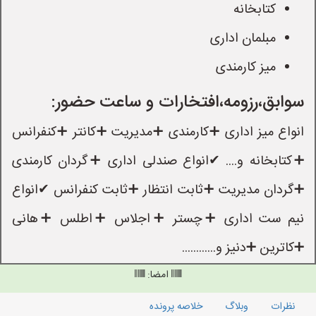
کتابخانه
مبلمان اداری
میز کارمندی
سوابق،رزومه،افتخارات و ساعت حضور:
انواع میز اداری ➕کارمندی ➕مدیریت ➕کانتر ➕کنفرانس
➕کتابخانه و.... ✔انواع صندلی اداری ➕گردان کارمندی
➕گردان مدیریت ➕ثابت انتظار ➕ثابت کنفرانس ✔انواع
نیم ست اداری ➕چستر ➕اجلاس ➕اطلس ➕هانی
➕کاترین ➕دنیز و............
امضا:
نظرات
وبلاگ
خلاصه پرونده