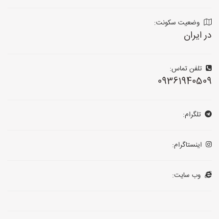
وضعیت سکونت:
در ایران
تلفن تماس:
09361940509
تلگرام:
اینستاگرام:
وب سایت: