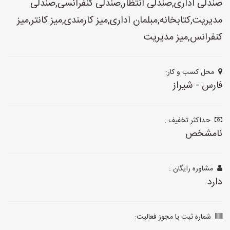
صندلی اداری,صندلی انتظار,صندلی کنفرانسی,صندلی
مدیریت,کتابخانه,مبلمان اداری,میز کارمندی,میز کانتر,میز
کنفرانس,میز مدیریت
محل کسب و کار:
فارس - شیراز
حداکثر تخفیف :
نامشخص
مشاوره رایگان :
دارد
شماره ثبت یا مجوز فعالیت: