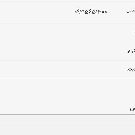
ماس:
09215651300
رام:
یت:
نس