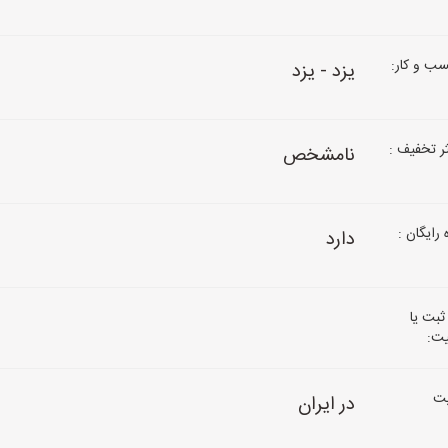
ب و کار:
یزد - یزد
 تخفیف :
نامشخص
رایگان :
دارد
ثبت یا
یت:
ت
در ایران