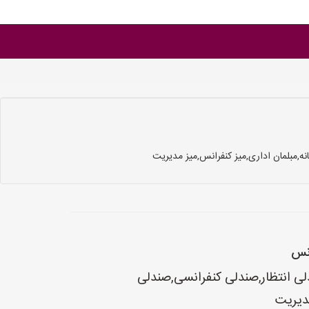
,مبلمان اداری,میز کنفرانس,میز مدیریت
انس
ی انتظار,صندلی کنفرانسی,صندلی
مدیریت