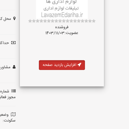
محل کس
فروشنده
عضویت:1403/11/03
حداکثر
افزایش بازدید صفحه
مشاوره 
شماره 
مجوز فعال
وضعی
سکونت: