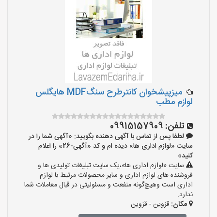
میزپیشخوان کانترطرح سنگMDF هایگلس
لوازم مطب
تلفن:
09915157909
لطفا پس از تماس با آگهی دهنده بگویید: «آگهی شما را در
سایت «لوازم اداری ها» دیده ام و کد «آگهی-26» را اعلام
کنید»
سایت «لوازم اداری ها»،یک سایت تبلیغات تولیدی ها و
فروشنده های لوازم اداری و سایر محصولات مرتبط با لوازم
اداری است وهیچ‌گونه منفعت و مسئولیتی در قبال معاملات شما
ندارد.
مکان:
قزوین - قزوین