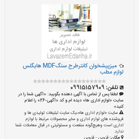
میزپیشخوان کانترطرح سنگMDF هایگلس
لوازم مطب
تلفن:
09915157909
لطفا پس از تماس با آگهی دهنده بگویید: «آگهی شما را در
سایت «لوازم اداری ها» دیده ام و کد «آگهی-26» را اعلام
کنید»
سایت «لوازم اداری ها»،یک سایت تبلیغات تولیدی ها و
فروشنده های لوازم اداری و سایر محصولات مرتبط با لوازم
اداری است وهیچ‌گونه منفعت و مسئولیتی در قبال معاملات شما
ندارد.
مکان:
قزوین - قزوین