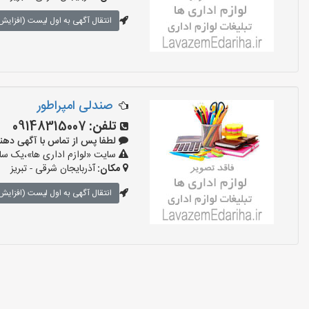
انتقال آگهی به اول لیست (افزایش 
صندلی امپراطور
تلفن:
09148315007
لطفا پس از تماس با آگهی دهنده بگوی
سایت «لوازم اداری ها»،یک سایت
مکان:
آذربایجان شرقی - تبریز
انتقال آگهی به اول لیست (افزایش 