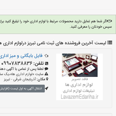
اگر شما هم تمایل دارید محصولات مرتبط با لوازم اداری خود را تبلیغ کنید 
سپس خودتان را معرفی کنید.
لیست آخرین فروشنده های ثبت نامی تبریز درلوازم اداری ه
فایل بایگانی و میز اداری ۵۰
تلفن:
09907838836
لطفا پس از تماس با آگهی دهنده بگوی
سایت «لوازم اداری ها»،یک سایت
مکان:
آذربایجان شرقی - تبریز
انتقال آگهی به اول لیست (افزایش 