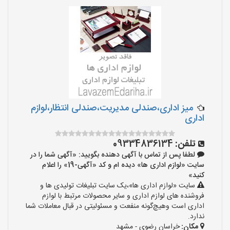
میز اداری،صندلی مدیریت،صندلی انتظار،لوازم
اداری
تلفن:
09334836134
لطفا پس از تماس با آگهی دهنده بگویید: «آگهی شما را در
سایت «لوازم اداری ها» دیده ام و کد «آگهی-19» را اعلام
کنید»
سایت «لوازم اداری ها»،یک سایت تبلیغات تولیدی ها و
فروشنده های لوازم اداری و سایر محصولات مرتبط با لوازم
اداری است وهیچ‌گونه منفعت و مسئولیتی در قبال معاملات شما
ندارد.
مکان:
خراسان رضوی - مشهد