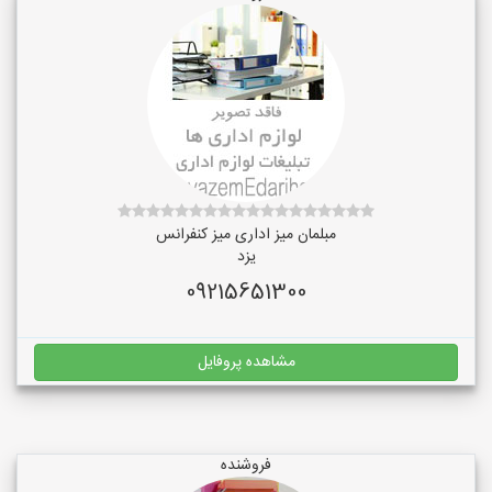
مبلمان میز اداری میز کنفرانس
یزد
09215651300
مشاهده پروفایل
فروشنده