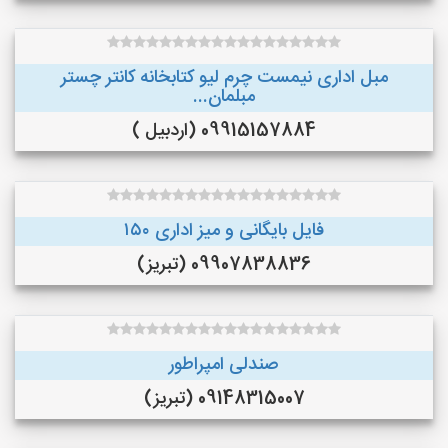
مبل اداری نیمست چرم لیو کتابخانه کانتر چستر
مبلمان...
09915157884 (اردبیل )
فایل بایگانی و میز اداری ۱۵۰
09907838836 (تبریز)
صندلی امپراطور
09148315007 (تبریز)