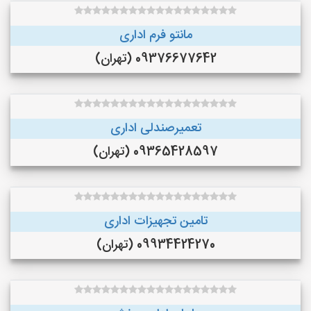
مانتو فرم اداری
09376677642 (تهران)
تعمیرصندلی اداری
09365428597 (تهران)
تامین تجهیزات اداری
09934424270 (تهران)