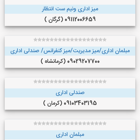
میز اداری ونیم ست انتظار
09112006659 (گرگان )
مبلمان اداری/میز مدیریت/میز کنفرانس/ صندلی اداری
09029207700 (کرمانشاه )
صندلی اداری
09103403195 (کرمان )
مبلمان اداری