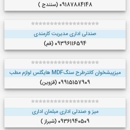
09187884148 (سنندج )
صندلی اداری مدیریت کارمندی
09396116594 (قم)
میزپیشخوان کانترطرح سنگMDF هایگلس لوازم مطب
09915157909 (قزوین)
میز و صندلی اداری مبلمان اداری
09361940509 (شیراز )