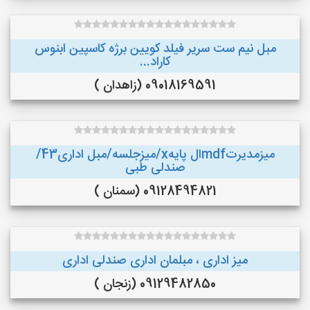
مبل نیم ست سریر فیلد کویین برژه کاسپین ابنوس
کاراد...
09018169591 (زاهدان )
میزمدیرتmdfال پایهx/میزجلسه/مبل اداری43/
صندلی طبی
09128494821 (سمنان )
میز اداری ، مبلمان اداری صندلی اداری
09129482850 (زنجان )