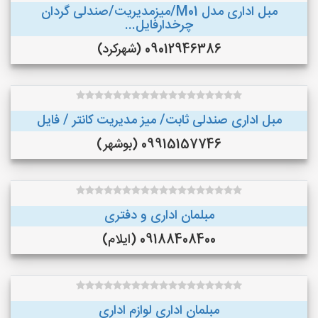
مبل اداری مدل M01/میزمدیریت/صندلی گردان
چرخدارفایل...
09012946386 (شهرکرد)
مبل اداری صندلی ثابت/ میز مدیریت کانتر / فایل
09915157746 (بوشهر)
مبلمان اداری و دفتری
09188408400 (ایلام)
مبلمان اداری لوازم اداری