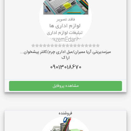
میزمدیریتی آریا ممبران/مبل اداری چرم/کانتر پیشخوان...
اراک
09013018670
مشاهده پروفایل
فروشنده