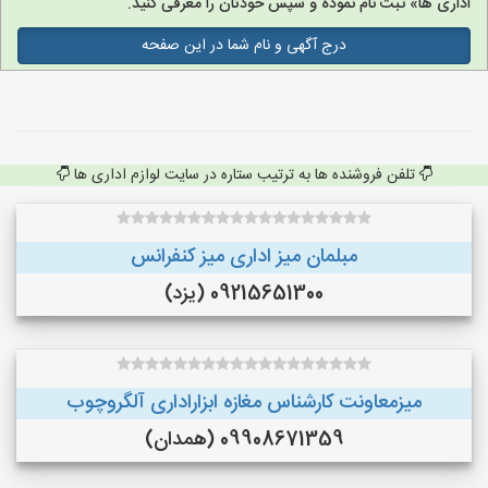
اداری ها» ثبت نام نموده و سپس خودتان را معرفی کنید.
درج آگهی و نام شما در این صفحه
تلفن فروشنده ها به ترتیب ستاره در سایت لوازم اداری ها
مبلمان میز اداری میز کنفرانس
09215651300 (یزد)
میزمعاونت کارشناس مغازه ابزاراداری آلگروچوب
09908671359 (همدان)