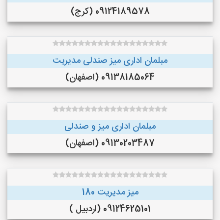
09124189578 (کرج)
مبلمان اداری میز صندلی مدیریت
09138185064 (اصفهان)
مبلمان اداری میز و صندلی
09130203487 (اصفهان)
میز مدیریت 180
09124625101 (اردبیل )