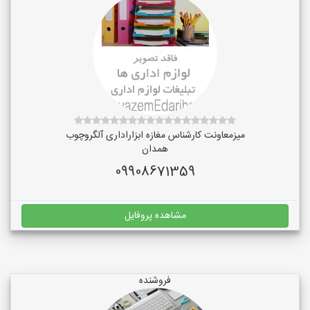
میزمعاونت کارشناس مغازه ابزاراداری آلگروچوب
همدان
09908671359
مشاهده پروفایل
فروشنده