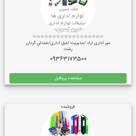
میز اداری اراد /مدیریت /مبل اداری/صندلی گردان
رشت
09363173500
مشاهده پروفایل
فروشنده