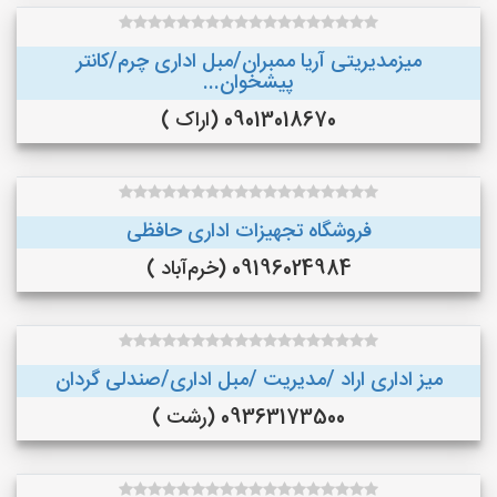
میزمدیریتی آریا ممبران/مبل اداری چرم/کانتر
پیشخوان...
09013018670 (اراک )
فروشگاه تجهیزات اداری حافظی
09196024984 (خرم‌آباد )
میز اداری اراد /مدیریت /مبل اداری/صندلی گردان
09363173500 (رشت )