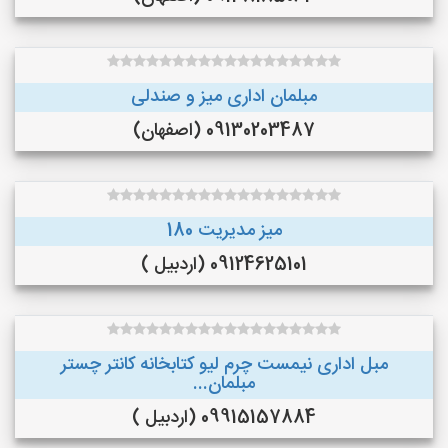
مبلمان اداری میز و صندلی
09130203487 (اصفهان)
میز مدیریت 180
09124625101 (اردبیل )
مبل اداری نیمست چرم لیو کتابخانه کانتر چستر
مبلمان...
09915157884 (اردبیل )