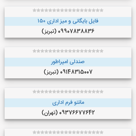
فایل بایگانی و میز اداری ۱۵۰
09907838836 (تبریز)
صندلی امپراطور
09148315007 (تبریز)
مانتو فرم اداری
09376677642 (تهران)