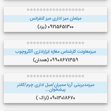
مبلمان میز اداری میز کنفرانس
09215651300 (یزد)
میزمعاونت کارشناس مغازه ابزاراداری آلگروچوب
09908671359 (همدان)
میزمدیریتی آریا ممبران/مبل اداری چرم/کانتر
پیشخوان...
09013018670 (اراک )