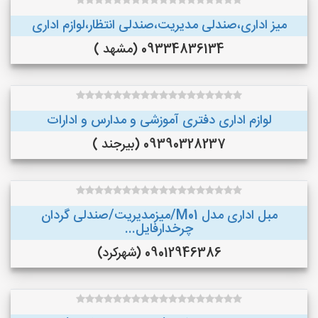
میز اداری،صندلی مدیریت،صندلی انتظار،لوازم اداری
09334836134 (مشهد )
لوازم اداری دفتری آموزشی و مدارس و ادارات
09390328237 (بیرجند )
مبل اداری مدل M01/میزمدیریت/صندلی گردان
چرخدارفایل...
09012946386 (شهرکرد)