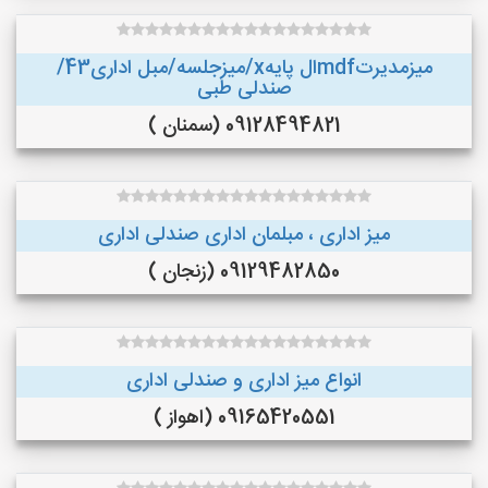
میزمدیرتmdfال پایهx/میزجلسه/مبل اداری43/
صندلی طبی
09128494821 (سمنان )
میز اداری ، مبلمان اداری صندلی اداری
09129482850 (زنجان )
انواع میز اداری و صندلی اداری
09165420551 (اهواز )