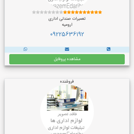
تعمیرات صندلی اداری
ارومیه
09225636192
مشاهده پروفایل
فروشنده