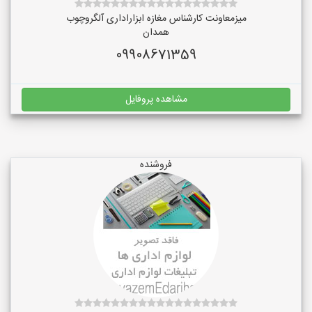
میزمعاونت کارشناس مغازه ابزاراداری آلگروچوب
همدان
09908671359
مشاهده پروفایل
فروشنده