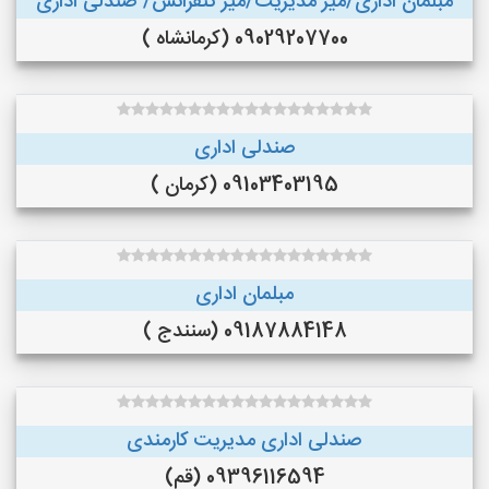
مبلمان اداری/میز مدیریت/میز کنفرانس/ صندلی اداری
09029207700 (کرمانشاه )
صندلی اداری
09103403195 (کرمان )
مبلمان اداری
09187884148 (سنندج )
صندلی اداری مدیریت کارمندی
09396116594 (قم)