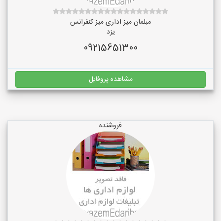
مبلمان میز اداری میز کنفرانس
یزد
09215651300
مشاهده پروفایل
فروشنده