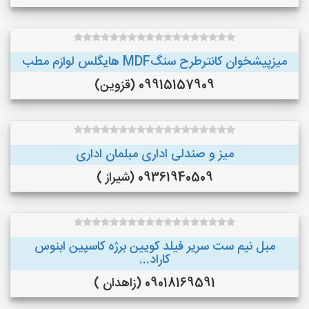
میزپیشخوان کانترطرح سنگMDF هایگلس لوازم مطب
09915157909 (قزوین)
میز و صندلی اداری مبلمان اداری
09361940509 (شیراز )
مبل نیم ست سریر فیلد کویین برژه کاسپین ابنوس
کاراد...
09018169591 (زاهدان )