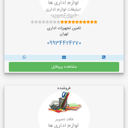
تامین تجهیزات اداری
تهران
09934424270
مشاهده پروفایل
فروشنده