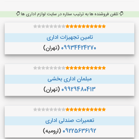
تلفن فروشنده ها به ترتیب ستاره در سایت لوازم اداری ها
تامین تجهیزات اداری
09934424270
(تهران)
مبلمان اداری بخشی
09929480413
(تهران)
تعمیرات صندلی اداری
09225636192
(ارومیه)