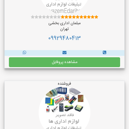
مبلمان اداری بخشی
تهران
09929480413
مشاهده پروفایل
فروشنده