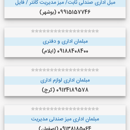
مبل اداری صندلی ثابت/ میز مدیریت کانتر / فایل
09915157746 (بوشهر)
مبلمان اداری و دفتری
09188408400 (ایلام)
مبلمان اداری لوازم اداری
09124189578 (کرج)
مبلمان اداری میز صندلی مدیریت
09138185064 (اصفهان)