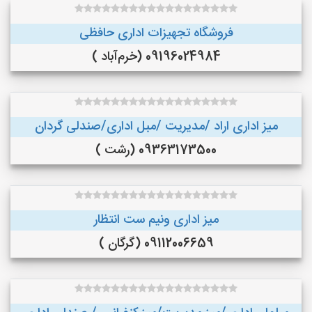
فروشگاه تجهیزات اداری حافظی
09196024984 (خرم‌آباد )
میز اداری اراد /مدیریت /مبل اداری/صندلی گردان
09363173500 (رشت )
میز اداری ونیم ست انتظار
09112006659 (گرگان )