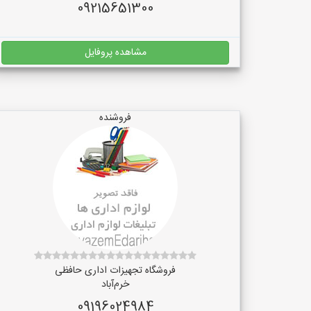
09215651300
مشاهده پروفایل
فروشنده
فروشگاه تجهیزات اداری حافظی
خرم‌آباد
09196024984