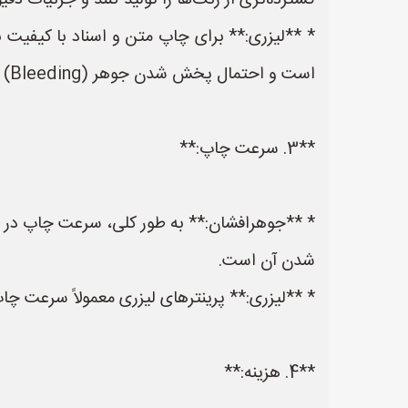
گسترده‌تری از رنگ‌ها را تولید کنند و جزئیات دقیق
* **لیزری:** برای چاپ متن و اسناد با کیفیت ب
است و احتمال پخش شدن جوهر (Bleeding) در آن‌ها کمتر است.
**3. سرعت چاپ:**
* **جوهرافشان:** به طور کلی، سرعت چاپ در پر
شدن آن است.
* **لیزری:** پرینترهای لیزری معمولاً سرعت چاپ
**4. هزینه:**