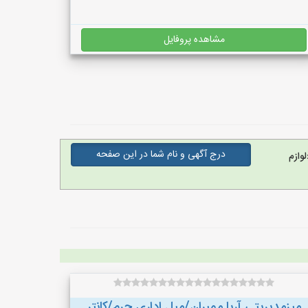
مشاهده پروفایل
درج آگهی و نام شما در این صفحه
وازم
میزمدیریتی آریا ممبران/مبل اداری چرم/کانتر