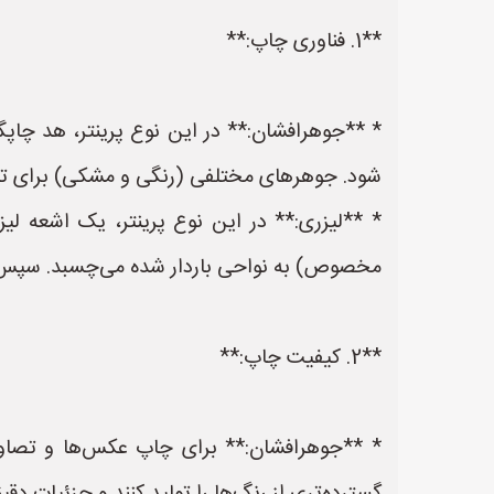
**1. فناوری چاپ:**
* **جوهرافشان:** در این نوع پرینتر، هد چاپگر 
شود. جوهرهای مختلفی (رنگی و مشکی) برای تول
* **لیزری:** در این نوع پرینتر، یک اشعه لیزر
مخصوص) به نواحی باردار شده می‌چسبد. سپس تو
**2. کیفیت چاپ:**
* **جوهرافشان:** برای چاپ عکس‌ها و تصاویر ب