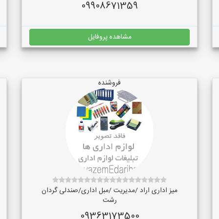
09908671359
مشاهده پروفایل
فروشنده
میز اداری اراد /مدیریت /مبل اداری/صندلی گردان
رشت
09363173500