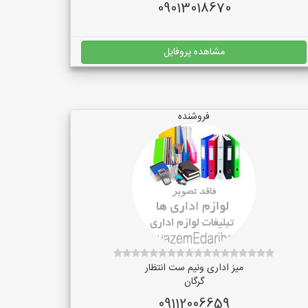
09013018670
مشاهده پروفایل
فروشنده
میز اداری ونیم ست انتظار
گرگان
09112006659