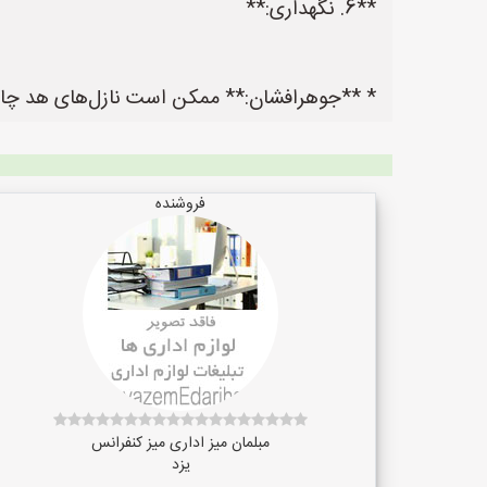
**6. نگهداری:**
* **جوهرافشان:** ممکن است نازل‌های هد چا
فروشنده
مبلمان میز اداری میز کنفرانس
یزد