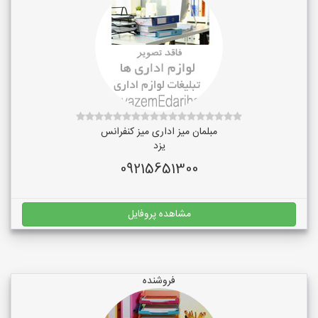
مبلمان میز اداری میز کنفرانس
یزد
09215651300
مشاهده پروفایل
فروشنده