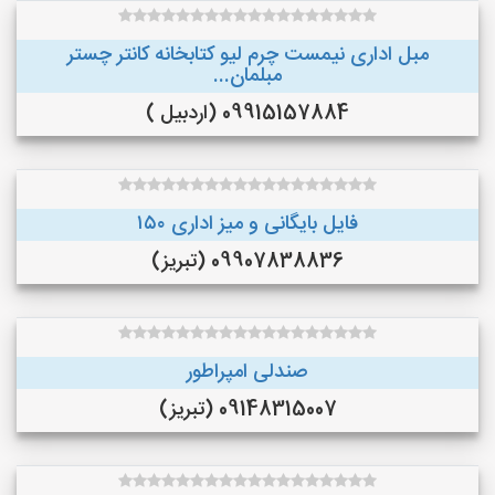
مبل اداری نیمست چرم لیو کتابخانه کانتر چستر
مبلمان...
09915157884 (اردبیل )
فایل بایگانی و میز اداری ۱۵۰
09907838836 (تبریز)
صندلی امپراطور
09148315007 (تبریز)