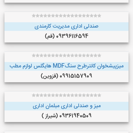
صندلی اداری مدیریت کارمندی
09396116594 (قم)
میزپیشخوان کانترطرح سنگMDF هایگلس لوازم مطب
09915157909 (قزوین)
میز و صندلی اداری مبلمان اداری
09361940509 (شیراز )