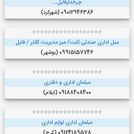
چرخدارفایل...
09012946386 (شهرکرد)
مبل اداری صندلی ثابت/ میز مدیریت کانتر / فایل
09915157746 (بوشهر)
مبلمان اداری و دفتری
09188408400 (ایلام)
مبلمان اداری لوازم اداری
09124189578 (کرج)