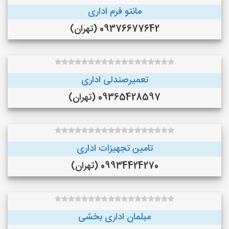
مانتو فرم اداری
09376677642 (تهران)
تعمیرصندلی اداری
09365428597 (تهران)
تامین تجهیزات اداری
09934424270 (تهران)
مبلمان اداری بخشی