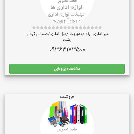
میز اداری اراد /مدیریت /مبل اداری/صندلی گردان
رشت
09363173500
مشاهده پروفایل
فروشنده