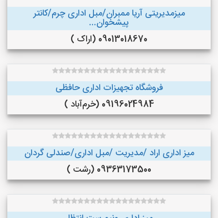
میزمدیریتی آریا ممبران/مبل اداری چرم/کانتر
پیشخوان...
09013018670 (اراک )
فروشگاه تجهیزات اداری حافظی
09196024984 (خرم‌آباد )
میز اداری اراد /مدیریت /مبل اداری/صندلی گردان
09363173500 (رشت )