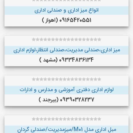
انواع میز اداری و صندلی اداری
09165420551 (اهواز )
میز اداری،صندلی مدیریت،صندلی انتظار،لوازم اداری
09334836134 (مشهد )
لوازم اداری دفتری آموزشی و مدارس و ادارات
09390328237 (بیرجند )
مبل اداری مدل M01/میزمدیریت/صندلی گردان