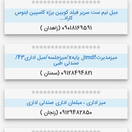
مبل نیم ست سریر فیلد کویین برژه کاسپین ابنوس
کاراد...
09018169591 (زاهدان )
میزمدیرتmdfال پایهx/میزجلسه/مبل اداری43/
صندلی طبی
09128494821 (سمنان )
میز اداری ، مبلمان اداری صندلی اداری
09129482850 (زنجان )