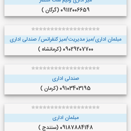
میز اداری ونیم ست انتظار
09112006659 (گرگان )
مبلمان اداری/میز مدیریت/میز کنفرانس/ صندلی اداری
09029207700 (کرمانشاه )
صندلی اداری
09103403195 (کرمان )
مبلمان اداری
09187884148 (سنندج )