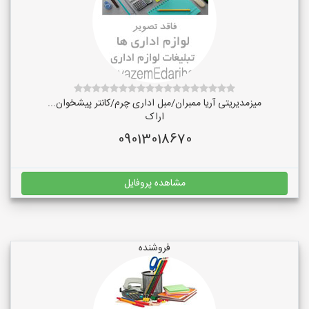
میزمدیریتی آریا ممبران/مبل اداری چرم/کانتر پیشخوان...
اراک
09013018670
مشاهده پروفایل
فروشنده