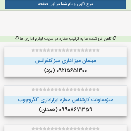
درج آگهی و نام شما در این صفحه
تلفن فروشنده ها به ترتیب ستاره در سایت لوازم اداری ها
مبلمان میز اداری میز کنفرانس
09215651300 (یزد)
میزمعاونت کارشناس مغازه ابزاراداری آلگروچوب
09908671359 (همدان)