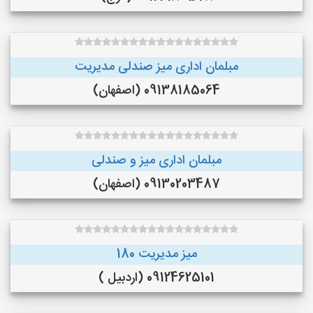
مبلمان اداری میز صندلی مدیریت
09138185064 (اصفهان)
مبلمان اداری میز و صندلی
09130203487 (اصفهان)
میز مدیریت 180
09124625101 (اردبیل )