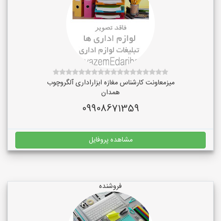
میزمعاونت کارشناس مغازه ابزاراداری آلگروچوب
همدان
09908671359
مشاهده پروفایل
فروشنده