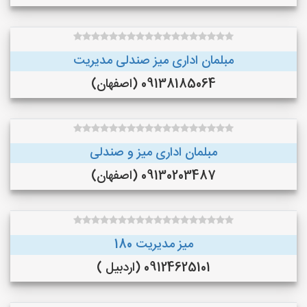
مبلمان اداری میز صندلی مدیریت
09138185064 (اصفهان)
مبلمان اداری میز و صندلی
09130203487 (اصفهان)
میز مدیریت 180
09124625101 (اردبیل )