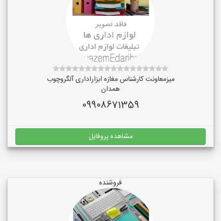
میزمعاونت کارشناس مغازه ابزاراداری آلگروچوب
همدان
09908671359
مشاهده پروفایل
فروشنده