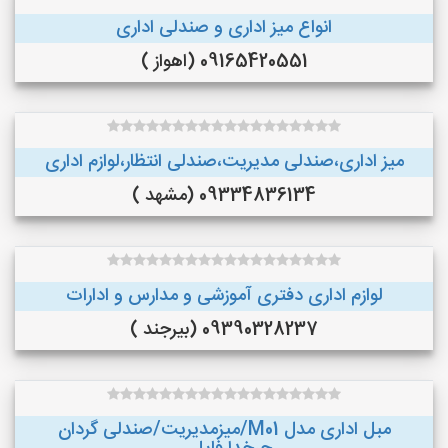
انواع میز اداری و صندلی اداری
09165420551 (اهواز )
میز اداری،صندلی مدیریت،صندلی انتظار،لوازم اداری
09334836134 (مشهد )
لوازم اداری دفتری آموزشی و مدارس و ادارات
09390328237 (بیرجند )
مبل اداری مدل M01/میزمدیریت/صندلی گردان