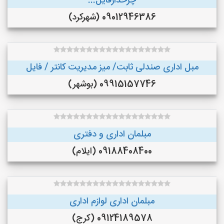
چرخدارفایل...
09012946386 (شهرکرد)
مبل اداری صندلی ثابت/ میز مدیریت کانتر / فایل
09915157746 (بوشهر)
مبلمان اداری و دفتری
09188408400 (ایلام)
مبلمان اداری لوازم اداری
09124189578 (کرج)