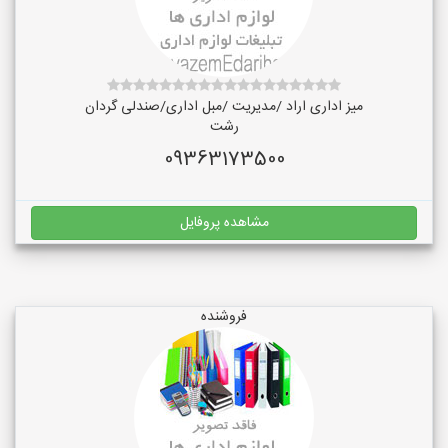
میز اداری اراد /مدیریت /مبل اداری/صندلی گردان
رشت
09363173500
مشاهده پروفایل
فروشنده