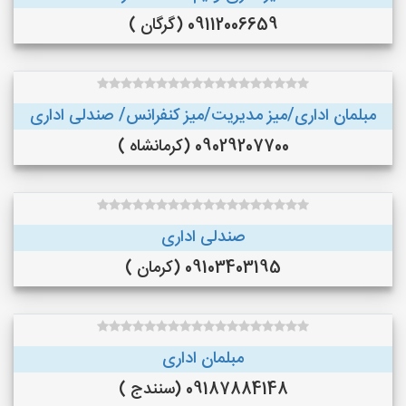
09112006659 (گرگان )
مبلمان اداری/میز مدیریت/میز کنفرانس/ صندلی اداری
09029207700 (کرمانشاه )
صندلی اداری
09103403195 (کرمان )
مبلمان اداری
09187884148 (سنندج )