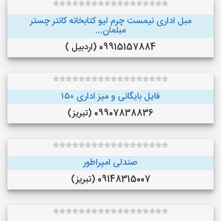
مبل اداری نیمست چرم لیو کتابخانه کانتر چستر
مبلمان...
09915157884 (اردبیل )
فایل بایگانی و میز اداری ۱۵۰
09907838836 (تبریز)
صندلی امپراطور
09148315007 (تبریز)