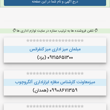
درج آگهی و نام شما در این صفحه
تلفن فروشنده ها به ترتیب ستاره در سایت لوازم اداری ها
مبلمان میز اداری میز کنفرانس
09215651300 (یزد)
میزمعاونت کارشناس مغازه ابزاراداری آلگروچوب
09908671359 (همدان)