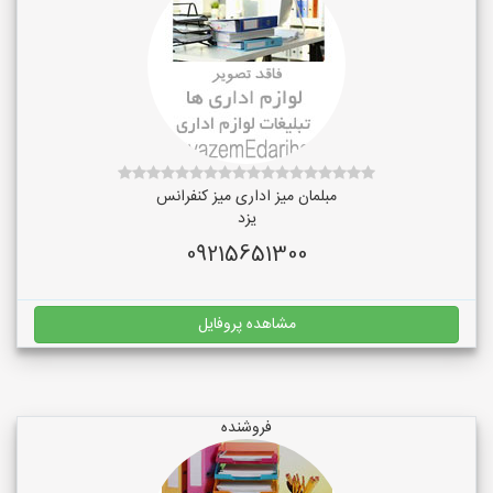
مبلمان میز اداری میز کنفرانس
یزد
09215651300
مشاهده پروفایل
فروشنده