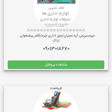
میزمدیریتی آریا ممبران/مبل اداری چرم/کانتر پیشخوان...
اراک
09013018670
مشاهده پروفایل
فروشنده