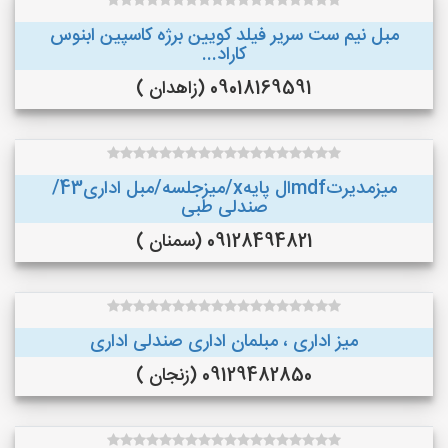
مبل نیم ست سریر فیلد کویین برژه کاسپین ابنوس
کاراد...
09018169591 (زاهدان )
میزمدیرتmdfال پایهx/میزجلسه/مبل اداری43/
صندلی طبی
09128494821 (سمنان )
میز اداری ، مبلمان اداری صندلی اداری
09129482850 (زنجان )