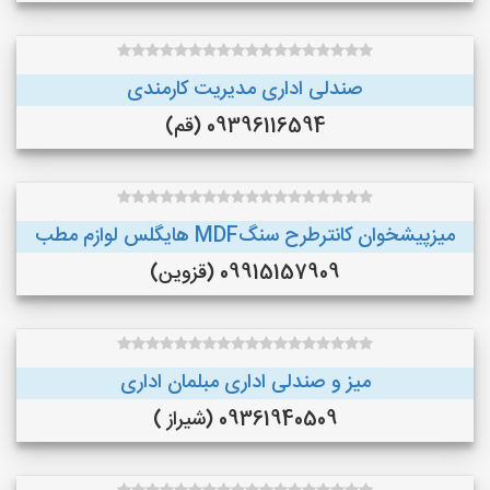
صندلی اداری مدیریت کارمندی
09396116594 (قم)
میزپیشخوان کانترطرح سنگMDF هایگلس لوازم مطب
09915157909 (قزوین)
میز و صندلی اداری مبلمان اداری
09361940509 (شیراز )