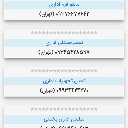
مانتو فرم اداری
09376677642 (تهران)
تعمیرصندلی اداری
09365428597 (تهران)
تامین تجهیزات اداری
09934424270 (تهران)
مبلمان اداری بخشی