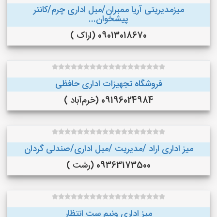
میزمدیریتی آریا ممبران/مبل اداری چرم/کانتر
پیشخوان...
09013018670 (اراک )
فروشگاه تجهیزات اداری حافظی
09196024984 (خرم‌آباد )
میز اداری اراد /مدیریت /مبل اداری/صندلی گردان
09363173500 (رشت )
میز اداری ونیم ست انتظار