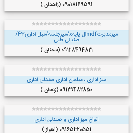
09018169591 (زاهدان )
میزمدیرتmdfال پایهx/میزجلسه/مبل اداری43/
صندلی طبی
09128494821 (سمنان )
میز اداری ، مبلمان اداری صندلی اداری
09129482850 (زنجان )
انواع میز اداری و صندلی اداری
09165420551 (اهواز )