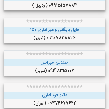
09915157884 (اردبیل )
فایل بایگانی و میز اداری ۱۵۰
09907838836 (تبریز)
صندلی امپراطور
09148315007 (تبریز)
مانتو فرم اداری
09376677642 (تهران)