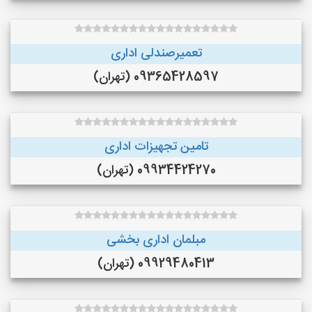
تعمیرصندلی اداری
09365428597 (تهران)
تامین تجهیزات اداری
09934424270 (تهران)
مبلمان اداری بخشی
09929480413 (تهران)