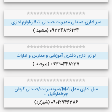
میز اداری،صندلی مدیریت،صندلی انتظار،لوازم اداری
09334836134 (مشهد )
لوازم اداری دفتری آموزشی و مدارس و ادارات
09390328237 (بیرجند )
مبل اداری مدل M01/میزمدیریت/صندلی گردان
چرخدارفایل...
09012946386 (شهرکرد)