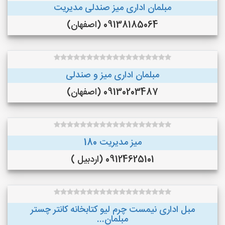
مبلمان اداری میز صندلی مدیریت
09138185064 (اصفهان)
مبلمان اداری میز و صندلی
09130203487 (اصفهان)
میز مدیریت 180
09124625101 (اردبیل )
مبل اداری نیمست چرم لیو کتابخانه کانتر چستر
مبلمان...