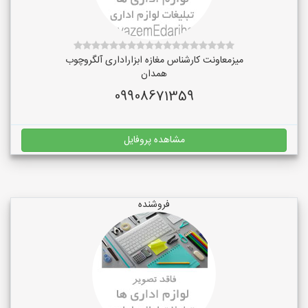
میزمعاونت کارشناس مغازه ابزاراداری آلگروچوب
همدان
09908671359
مشاهده پروفایل
فروشنده