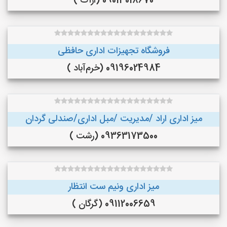
09013018670 (اراک )
فروشگاه تجهیزات اداری حافظی
09196024984 (خرم‌آباد )
میز اداری اراد /مدیریت /مبل اداری/صندلی گردان
09363173500 (رشت )
میز اداری ونیم ست انتظار
09112006659 (گرگان )