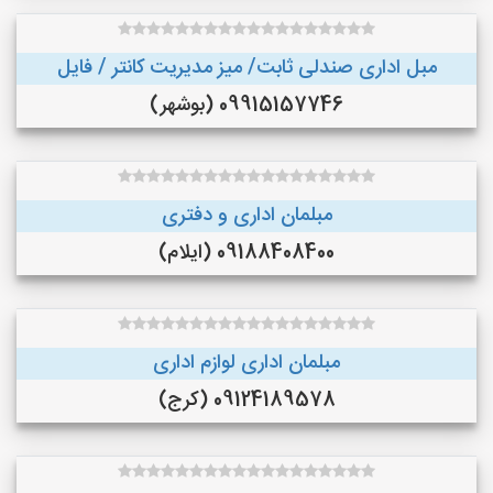
مبل اداری صندلی ثابت/ میز مدیریت کانتر / فایل
09915157746 (بوشهر)
مبلمان اداری و دفتری
09188408400 (ایلام)
مبلمان اداری لوازم اداری
09124189578 (کرج)