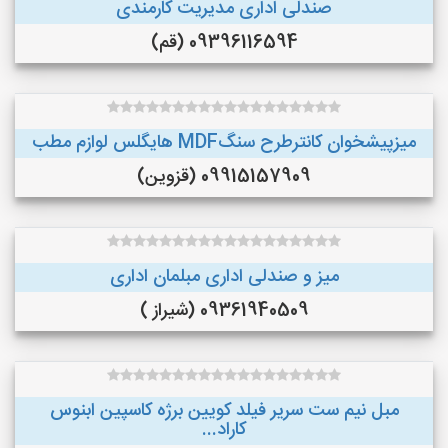
صندلی اداری مدیریت کارمندی
09396116594 (قم)
میزپیشخوان کانترطرح سنگMDF هایگلس لوازم مطب
09915157909 (قزوین)
میز و صندلی اداری مبلمان اداری
09361940509 (شیراز )
مبل نیم ست سریر فیلد کویین برژه کاسپین ابنوس
کاراد...