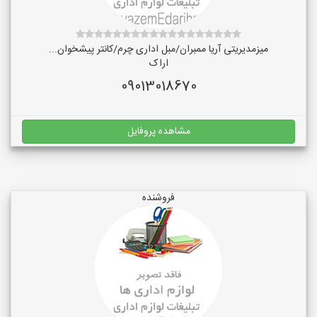
میزمدیریتی آریا ممبران/مبل اداری چرم/کانتر پیشخوان...
اراک
09013018670
مشاهده پروفایل
فروشنده