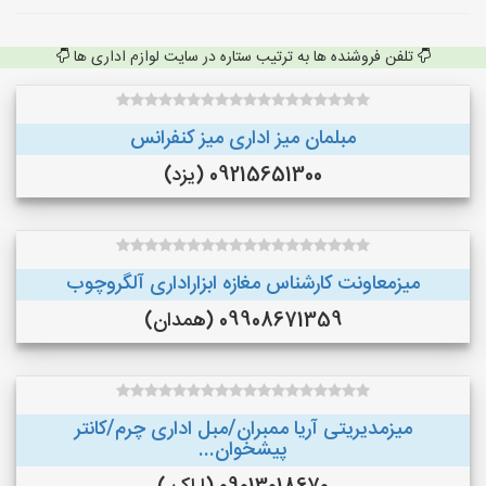
تلفن فروشنده ها به ترتیب ستاره در سایت لوازم اداری ها
مبلمان میز اداری میز کنفرانس
09215651300 (یزد)
میزمعاونت کارشناس مغازه ابزاراداری آلگروچوب
09908671359 (همدان)
میزمدیریتی آریا ممبران/مبل اداری چرم/کانتر
پیشخوان...