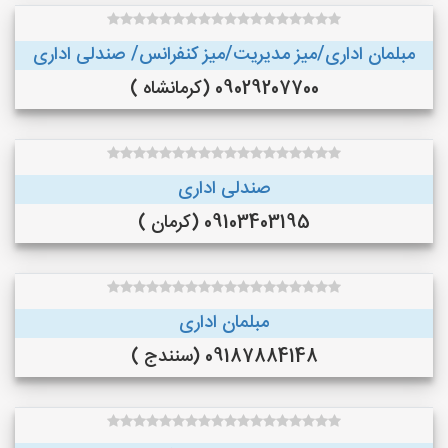
مبلمان اداری/میز مدیریت/میز کنفرانس/ صندلی اداری
09029207700 (کرمانشاه )
صندلی اداری
09103403195 (کرمان )
مبلمان اداری
09187884148 (سنندج )