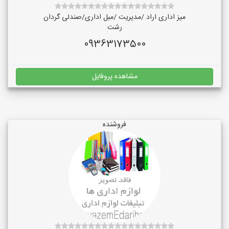
میز اداری اراد /مدیریت /مبل اداری/صندلی گردان
رشت
09363173500
مشاهده پروفایل
فروشنده