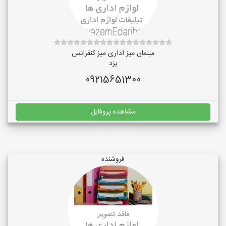
مبلمان میز اداری میز کنفرانس
یزد
09215651300
مشاهده پروفایل
فروشنده