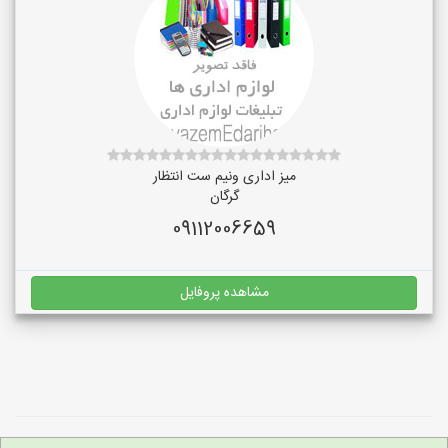
میز اداری ونیم ست انتظار
گرگان
09112006659
مشاهده پروفایل