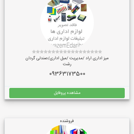
میز اداری اراد /مدیریت /مبل اداری/صندلی گردان
رشت
09363173500
مشاهده پروفایل
فروشنده