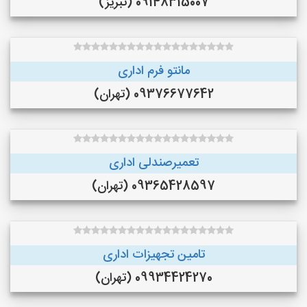
09148315007 (تبریز)
مانتو فرم اداری
09376677642 (تهران)
تعمیرصندلی اداری
09365428597 (تهران)
تامین تجهیزات اداری
09934424270 (تهران)