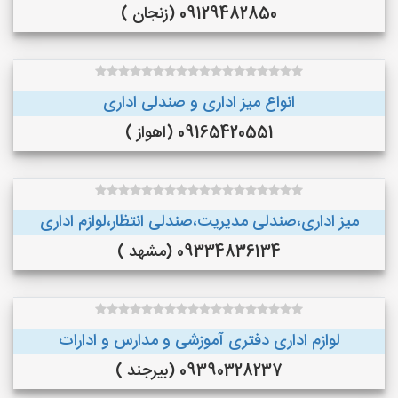
09129482850 (زنجان )
انواع میز اداری و صندلی اداری
09165420551 (اهواز )
میز اداری،صندلی مدیریت،صندلی انتظار،لوازم اداری
09334836134 (مشهد )
لوازم اداری دفتری آموزشی و مدارس و ادارات
09390328237 (بیرجند )