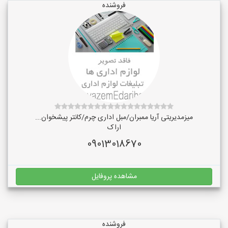
فروشنده
میزمدیریتی آریا ممبران/مبل اداری چرم/کانتر پیشخوان...
اراک
09013018670
مشاهده پروفایل
فروشنده