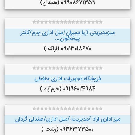
09908671359 (همدان)
میزمدیریتی آریا ممبران/مبل اداری چرم/کانتر
پیشخوان...
09013018670 (اراک )
فروشگاه تجهیزات اداری حافظی
09196024984 (خرم‌آباد )
میز اداری اراد /مدیریت /مبل اداری/صندلی گردان
09363173500 (رشت )