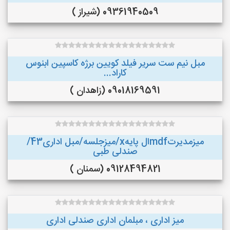
09361940509 (شیراز )
مبل نیم ست سریر فیلد کویین برژه کاسپین ابنوس
کاراد...
09018169591 (زاهدان )
میزمدیرتmdfال پایهx/میزجلسه/مبل اداری43/
صندلی طبی
09128494821 (سمنان )
میز اداری ، مبلمان اداری صندلی اداری