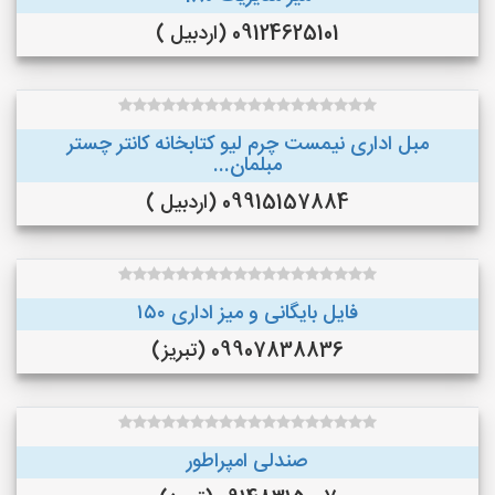
09124625101 (اردبیل )
مبل اداری نیمست چرم لیو کتابخانه کانتر چستر
مبلمان...
09915157884 (اردبیل )
فایل بایگانی و میز اداری ۱۵۰
09907838836 (تبریز)
صندلی امپراطور