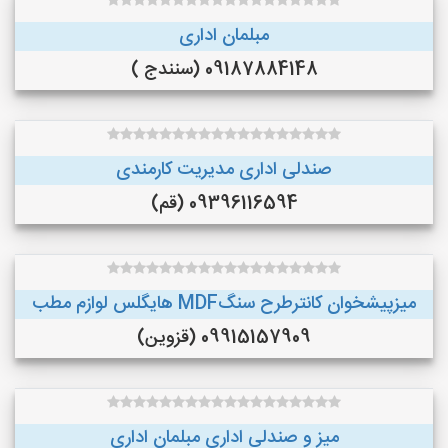
مبلمان اداری
09187884148 (سنندج )
صندلی اداری مدیریت کارمندی
09396116594 (قم)
میزپیشخوان کانترطرح سنگMDF هایگلس لوازم مطب
09915157909 (قزوین)
میز و صندلی اداری مبلمان اداری