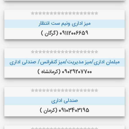
میز اداری ونیم ست انتظار
09112006659 (گرگان )
مبلمان اداری/میز مدیریت/میز کنفرانس/ صندلی اداری
09029207700 (کرمانشاه )
صندلی اداری
09103403195 (کرمان )