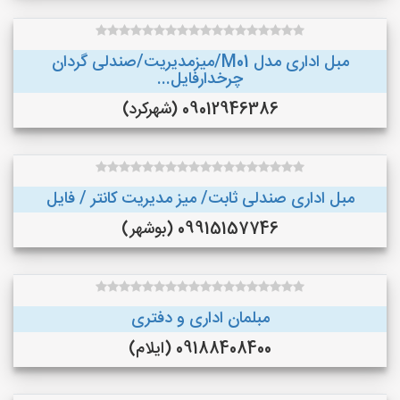
مبل اداری مدل M01/میزمدیریت/صندلی گردان
چرخدارفایل...
09012946386 (شهرکرد)
مبل اداری صندلی ثابت/ میز مدیریت کانتر / فایل
09915157746 (بوشهر)
مبلمان اداری و دفتری
09188408400 (ایلام)