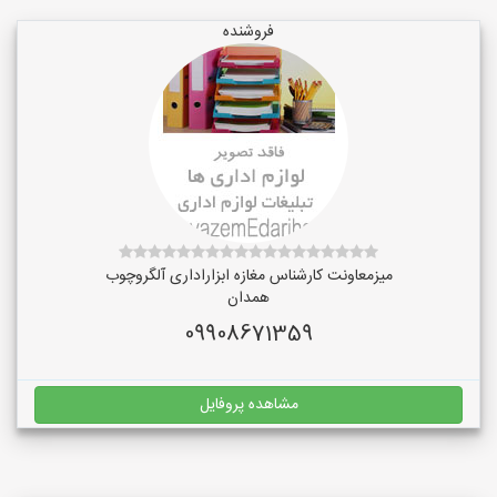
فروشنده
میزمعاونت کارشناس مغازه ابزاراداری آلگروچوب
همدان
09908671359
مشاهده پروفایل