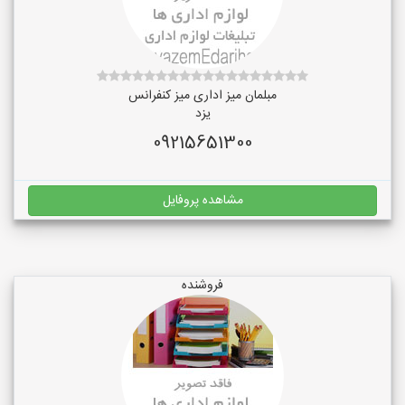
مبلمان میز اداری میز کنفرانس
یزد
09215651300
مشاهده پروفایل
فروشنده