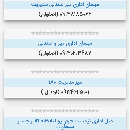
مبلمان اداری میز صندلی مدیریت
09138185064 (اصفهان)
مبلمان اداری میز و صندلی
09130203487 (اصفهان)
میز مدیریت 180
09124625101 (اردبیل )
مبل اداری نیمست چرم لیو کتابخانه کانتر چستر
مبلمان...