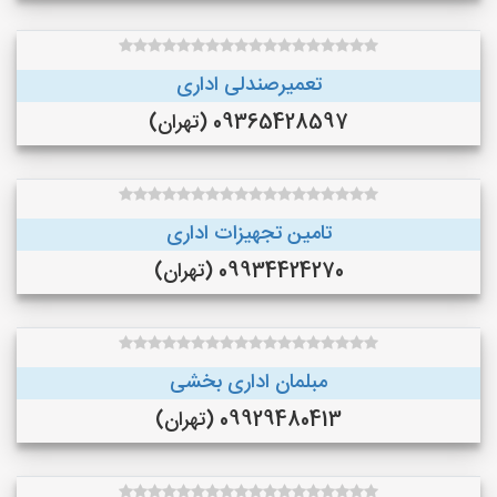
تعمیرصندلی اداری
09365428597 (تهران)
تامین تجهیزات اداری
09934424270 (تهران)
مبلمان اداری بخشی
09929480413 (تهران)