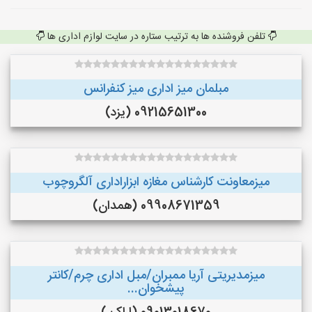
تلفن فروشنده ها به ترتیب ستاره در سایت لوازم اداری ها
مبلمان میز اداری میز کنفرانس
09215651300 (یزد)
میزمعاونت کارشناس مغازه ابزاراداری آلگروچوب
09908671359 (همدان)
میزمدیریتی آریا ممبران/مبل اداری چرم/کانتر
پیشخوان...