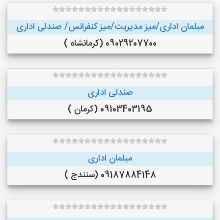
مبلمان اداری/میز مدیریت/میز کنفرانس/ صندلی اداری
09029207700 (کرمانشاه )
صندلی اداری
09103403195 (کرمان )
مبلمان اداری
09187884148 (سنندج )