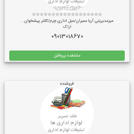
میزمدیریتی آریا ممبران/مبل اداری چرم/کانتر پیشخوان...
اراک
09013018670
مشاهده پروفایل
فروشنده