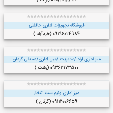
09013018670 (اراک )
فروشگاه تجهیزات اداری حافظی
09196024984 (خرم‌آباد )
میز اداری اراد /مدیریت /مبل اداری/صندلی گردان
09363173500 (رشت )
میز اداری ونیم ست انتظار
09112006659 (گرگان )