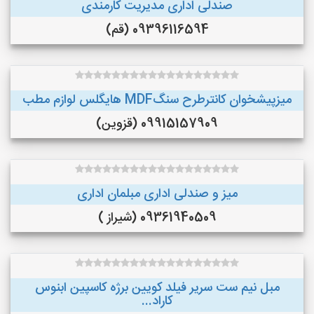
صندلی اداری مدیریت کارمندی
09396116594 (قم)
میزپیشخوان کانترطرح سنگMDF هایگلس لوازم مطب
09915157909 (قزوین)
میز و صندلی اداری مبلمان اداری
09361940509 (شیراز )
مبل نیم ست سریر فیلد کویین برژه کاسپین ابنوس
کاراد...