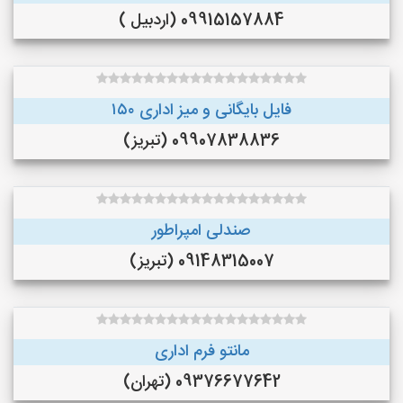
09915157884 (اردبیل )
فایل بایگانی و میز اداری ۱۵۰
09907838836 (تبریز)
صندلی امپراطور
09148315007 (تبریز)
مانتو فرم اداری
09376677642 (تهران)