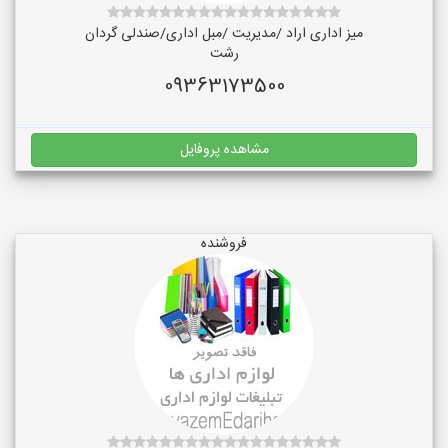
میز اداری اراد /مدیریت /مبل اداری/صندلی گردان
رشت
09363173500
مشاهده پروفایل
فروشنده