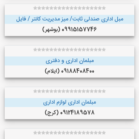
مبل اداری صندلی ثابت/ میز مدیریت کانتر / فایل
09915157746 (بوشهر)
مبلمان اداری و دفتری
09188408400 (ایلام)
مبلمان اداری لوازم اداری
09124189578 (کرج)