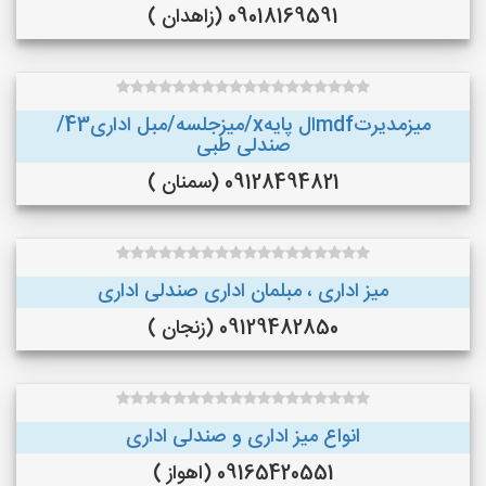
09018169591 (زاهدان )
میزمدیرتmdfال پایهx/میزجلسه/مبل اداری43/
صندلی طبی
09128494821 (سمنان )
میز اداری ، مبلمان اداری صندلی اداری
09129482850 (زنجان )
انواع میز اداری و صندلی اداری
09165420551 (اهواز )