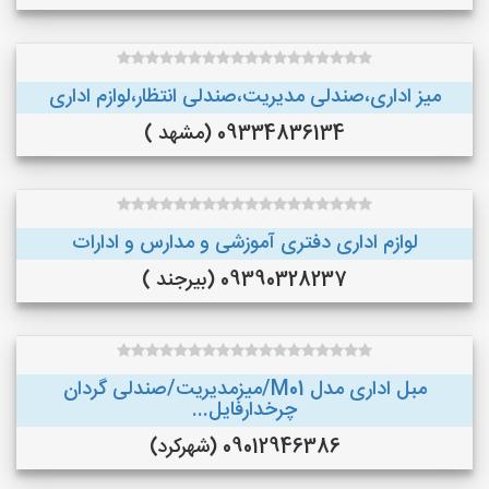
میز اداری،صندلی مدیریت،صندلی انتظار،لوازم اداری
09334836134 (مشهد )
لوازم اداری دفتری آموزشی و مدارس و ادارات
09390328237 (بیرجند )
مبل اداری مدل M01/میزمدیریت/صندلی گردان
چرخدارفایل...
09012946386 (شهرکرد)