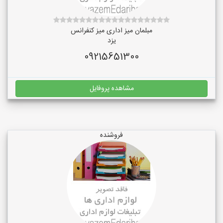
مبلمان میز اداری میز کنفرانس
یزد
09215651300
مشاهده پروفایل
فروشنده