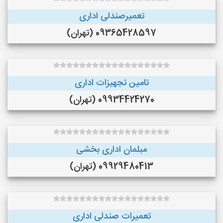
تعمیرصندلی اداری
09365428597 (تهران)
تامین تجهیزات اداری
09934424270 (تهران)
مبلمان اداری بخشی
09929480413 (تهران)
تعمیرات صندلی اداری