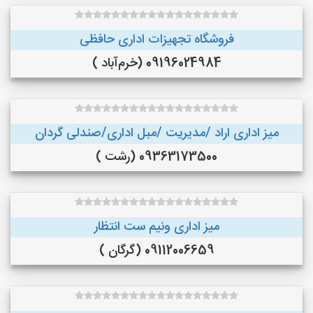
فروشگاه تجهیزات اداری حافظی
09196024984 (خرم‌آباد )
میز اداری اراد /مدیریت /مبل اداری/صندلی گردان
09363173500 (رشت )
میز اداری ونیم ست انتظار
09112006659 (گرگان )