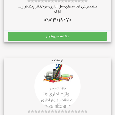
میزمدیریتی آریا ممبران/مبل اداری چرم/کانتر پیشخوان...
اراک
09013018670
مشاهده پروفایل
فروشنده