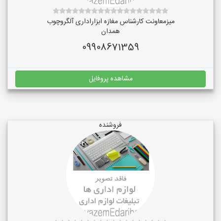
میزمعاونت کارشناس مغازه ابزاراداری آلگروچوب
همدان
09908671359
مشاهده پروفایل
فروشنده