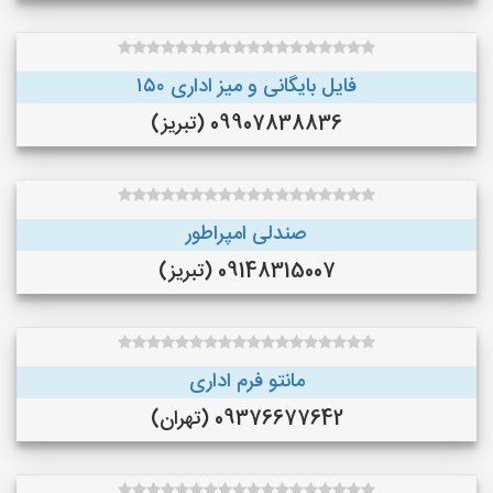
فایل بایگانی و میز اداری ۱۵۰
09907838836 (تبریز)
صندلی امپراطور
09148315007 (تبریز)
مانتو فرم اداری
09376677642 (تهران)