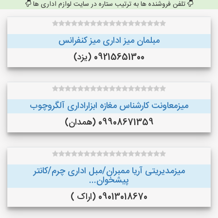
تلفن فروشنده ها به ترتیب ستاره در سایت لوازم اداری ها
مبلمان میز اداری میز کنفرانس
09215651300 (یزد)
میزمعاونت کارشناس مغازه ابزاراداری آلگروچوب
09908671359 (همدان)
میزمدیریتی آریا ممبران/مبل اداری چرم/کانتر
پیشخوان...
09013018670 (اراک )