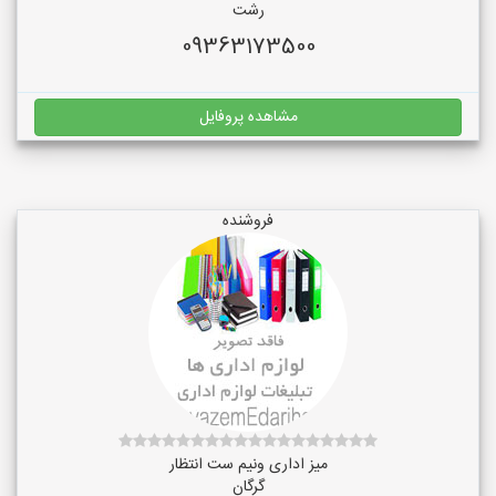
رشت
09363173500
مشاهده پروفایل
فروشنده
میز اداری ونیم ست انتظار
گرگان