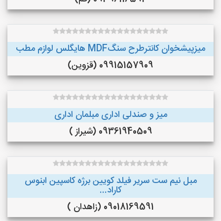
میزپیشخوان کانترطرح سنگMDF هایگلس لوازم مطب
09915157909 (قزوین)
میز و صندلی اداری مبلمان اداری
09361940509 (شیراز )
مبل نیم ست سریر فیلد کویین برژه کاسپین ابنوس
کاراد...
09018169591 (زاهدان )