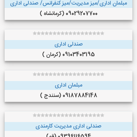
مبلمان اداری/میز مدیریت/میز کنفرانس/ صندلی اداری
09029207700 (کرمانشاه )
صندلی اداری
09103403195 (کرمان )
مبلمان اداری
09187884148 (سنندج )
صندلی اداری مدیریت کارمندی
09396116594 (قم)