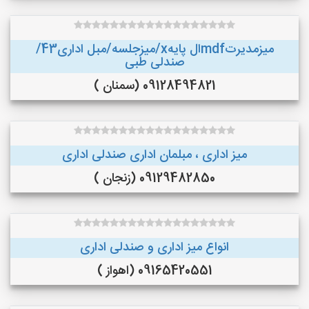
میزمدیرتmdfال پایهx/میزجلسه/مبل اداری43/
صندلی طبی
09128494821 (سمنان )
میز اداری ، مبلمان اداری صندلی اداری
09129482850 (زنجان )
انواع میز اداری و صندلی اداری
09165420551 (اهواز )