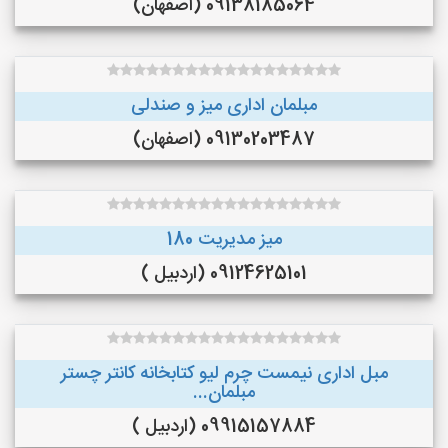
09138185064 (اصفهان)
مبلمان اداری میز و صندلی
09130203487 (اصفهان)
میز مدیریت 180
09124625101 (اردبیل )
مبل اداری نیمست چرم لیو کتابخانه کانتر چستر
مبلمان...
09915157884 (اردبیل )