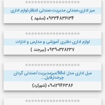
میز اداری،صندلی مدیریت،صندلی انتظار،لوازم اداری
09334836134 (مشهد )
لوازم اداری دفتری آموزشی و مدارس و ادارات
09390328237 (بیرجند )
مبل اداری مدل M01/میزمدیریت/صندلی گردان
چرخدارفایل...
09012946386 (شهرکرد)