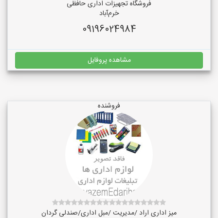
فروشگاه تجهیزات اداری حافظی
خرم‌آباد
09196024984
مشاهده پروفایل
فروشنده
میز اداری اراد /مدیریت /مبل اداری/صندلی گردان