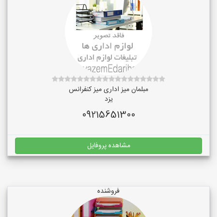
مبلمان میز اداری میز کنفرانس
یزد
09215651300
مشاهده پروفایل
فروشنده