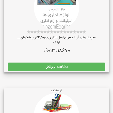
میزمدیریتی آریا ممبران/مبل اداری چرم/کانتر پیشخوان...
اراک
09013018670
مشاهده پروفایل
فروشنده