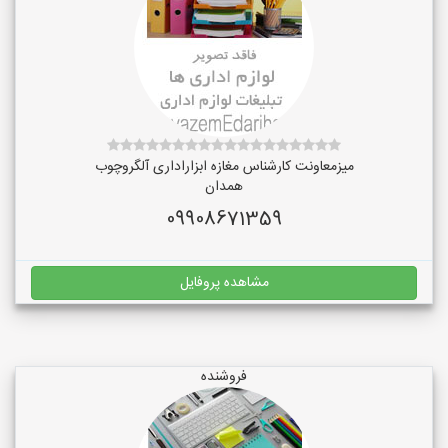
میزمعاونت کارشناس مغازه ابزاراداری آلگروچوب
همدان
09908671359
مشاهده پروفایل
فروشنده