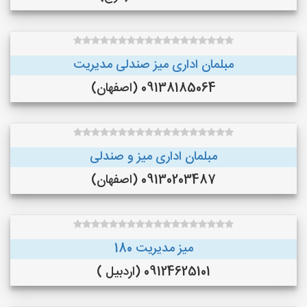
مبلمان اداری میز صندلی مدیریت
09138185064 (اصفهان)
مبلمان اداری میز و صندلی
09130203487 (اصفهان)
میز مدیریت 180
09124625101 (اردبیل )