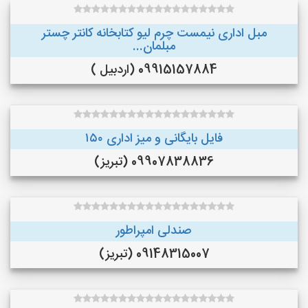
مبل اداری نیمست چرم لیو کتابخانه کانتر چستر
مبلمان...
09915157884 (اردبیل )
فایل بایگانی و میز اداری ۱۵۰
09907838836 (تبریز)
صندلی امپراطور
09148315007 (تبریز)