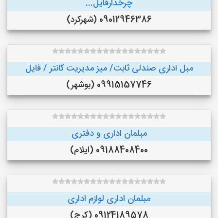
چرخدارفایل...
09012946386 (شهرکرد)
مبل اداری صندلی ثابت/ میز مدیریت کانتر / فایل
09915157746 (بوشهر)
مبلمان اداری و دفتری
09188408400 (ایلام)
مبلمان اداری لوازم اداری
09124189578 (کرج)