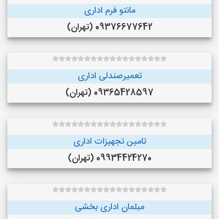
مانتو فرم اداری
09376677642 (تهران)
تعمیرصندلی اداری
09365428597 (تهران)
تامین تجهیزات اداری
09934424270 (تهران)
مبلمان اداری بخشی