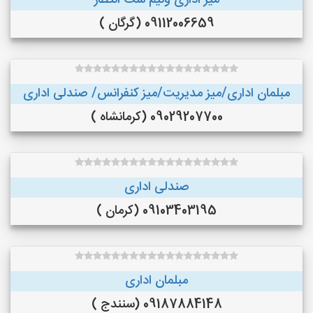
میز اداری ونیم ست انتظار
09112006659 (گرگان )
مبلمان اداری/میز مدیریت/میز کنفرانس/ صندلی اداری
09029207700 (کرمانشاه )
صندلی اداری
09103403195 (کرمان )
مبلمان اداری
09187884148 (سنندج )