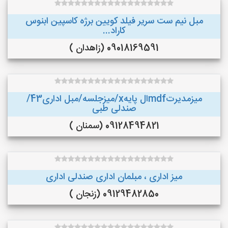
مبل نیم ست سریر فیلد کویین برژه کاسپین ابنوس
کاراد...
09018169591 (زاهدان )
میزمدیرتmdfال پایهx/میزجلسه/مبل اداری43/
صندلی طبی
09128494821 (سمنان )
میز اداری ، مبلمان اداری صندلی اداری
09129482850 (زنجان )