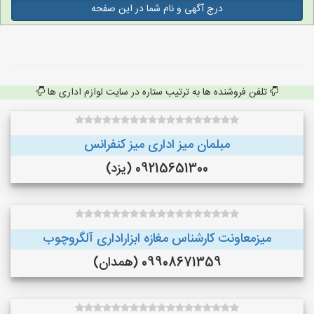
درج آگهی و نام شما در این صفحه
تلفن فروشنده ها به ترتیب ستاره در سایت لوازم اداری ها
مبلمان میز اداری میز کنفرانس
09215651300 (یزد)
میزمعاونت کارشناس مغازه ابزاراداری آلگروچوب
09908671359 (همدان)