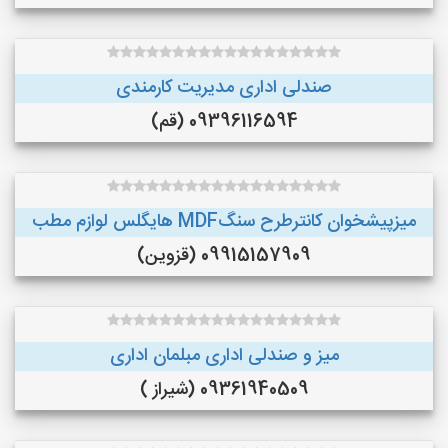
صندلی اداری مدیریت کارمندی
09396116594 (قم)
میزپیشخوان کانترطرح سنگMDF هایگلس لوازم مطب
09915157909 (قزوین)
میز و صندلی اداری مبلمان اداری
09361940509 (شیراز )