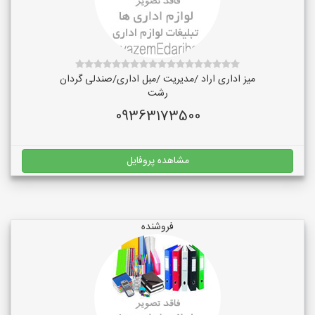
میز اداری اراد /مدیریت /مبل اداری/صندلی گردان
رشت
09363173500
مشاهده پروفایل
فروشنده