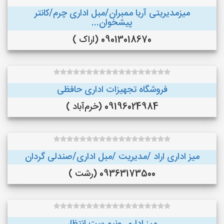
میزمدیریتی آریا ممبران/مبل اداری چرم/کانتر
پیشخوان...
09013018670 (اراک )
فروشگاه تجهیزات اداری حافظی
09196024984 (خرم‌آباد )
میز اداری اراد /مدیریت /مبل اداری/صندلی گردان
09363173500 (رشت )