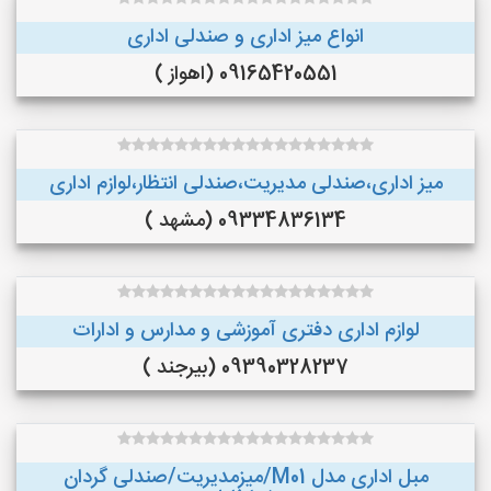
انواع میز اداری و صندلی اداری
09165420551 (اهواز )
میز اداری،صندلی مدیریت،صندلی انتظار،لوازم اداری
09334836134 (مشهد )
لوازم اداری دفتری آموزشی و مدارس و ادارات
09390328237 (بیرجند )
مبل اداری مدل M01/میزمدیریت/صندلی گردان