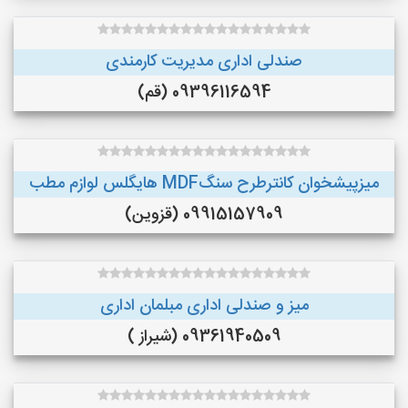
صندلی اداری مدیریت کارمندی
09396116594 (قم)
میزپیشخوان کانترطرح سنگMDF هایگلس لوازم مطب
09915157909 (قزوین)
میز و صندلی اداری مبلمان اداری
09361940509 (شیراز )