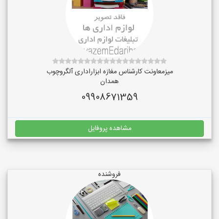
میزمعاونت کارشناس مغازه ابزاراداری آلگروچوب
همدان
09908671359
مشاهده پروفایل
فروشنده