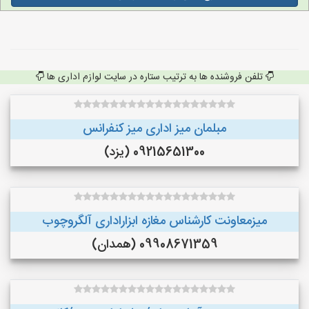
تلفن فروشنده ها به ترتیب ستاره در سایت لوازم اداری ها
مبلمان میز اداری میز کنفرانس
09215651300 (یزد)
میزمعاونت کارشناس مغازه ابزاراداری آلگروچوب
09908671359 (همدان)