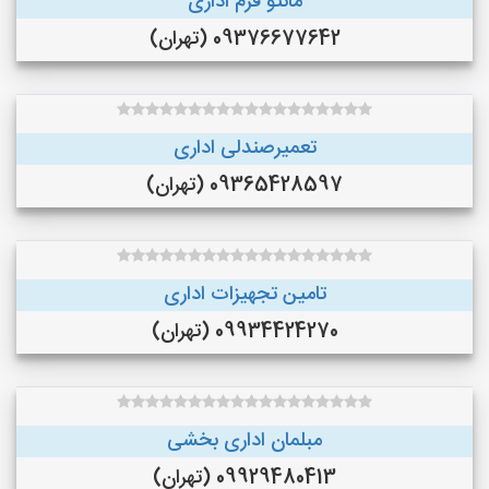
مانتو فرم اداری
09376677642 (تهران)
تعمیرصندلی اداری
09365428597 (تهران)
تامین تجهیزات اداری
09934424270 (تهران)
مبلمان اداری بخشی
09929480413 (تهران)