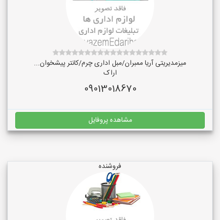
میزمدیریتی آریا ممبران/مبل اداری چرم/کانتر پیشخوان...
اراک
09013018670
مشاهده پروفایل
فروشنده