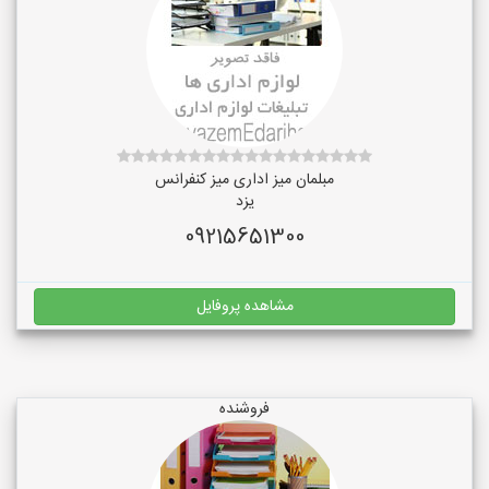
مبلمان میز اداری میز کنفرانس
یزد
09215651300
مشاهده پروفایل
فروشنده