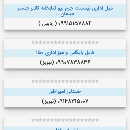
مبل اداری نیمست چرم لیو کتابخانه کانتر چستر
مبلمان...
09915157884 (اردبیل )
فایل بایگانی و میز اداری ۱۵۰
09907838836 (تبریز)
صندلی امپراطور
09148315007 (تبریز)