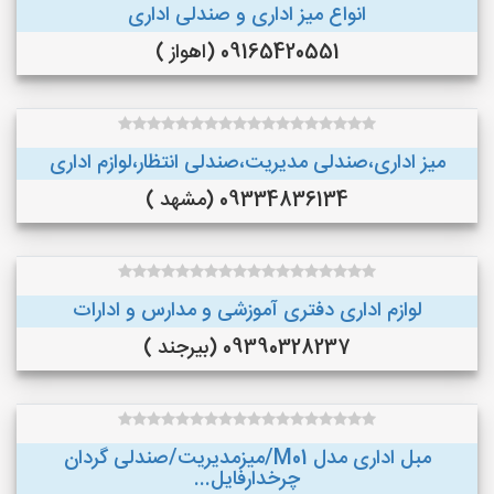
انواع میز اداری و صندلی اداری
09165420551 (اهواز )
میز اداری،صندلی مدیریت،صندلی انتظار،لوازم اداری
09334836134 (مشهد )
لوازم اداری دفتری آموزشی و مدارس و ادارات
09390328237 (بیرجند )
مبل اداری مدل M01/میزمدیریت/صندلی گردان
چرخدارفایل...