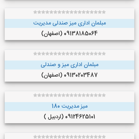
مبلمان اداری میز صندلی مدیریت
09138185064 (اصفهان)
مبلمان اداری میز و صندلی
09130203487 (اصفهان)
میز مدیریت 180
09124625101 (اردبیل )