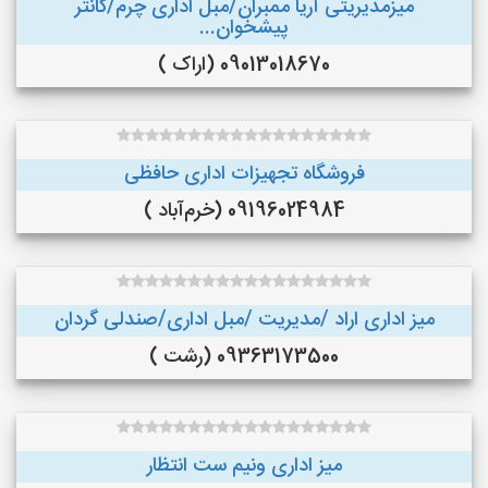
میزمدیریتی آریا ممبران/مبل اداری چرم/کانتر
پیشخوان...
09013018670 (اراک )
فروشگاه تجهیزات اداری حافظی
09196024984 (خرم‌آباد )
میز اداری اراد /مدیریت /مبل اداری/صندلی گردان
09363173500 (رشت )
میز اداری ونیم ست انتظار