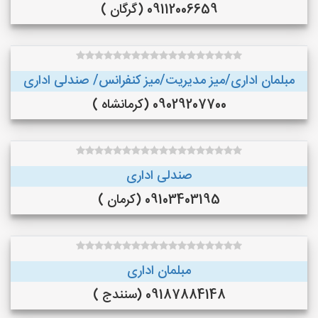
09112006659 (گرگان )
مبلمان اداری/میز مدیریت/میز کنفرانس/ صندلی اداری
09029207700 (کرمانشاه )
صندلی اداری
09103403195 (کرمان )
مبلمان اداری
09187884148 (سنندج )