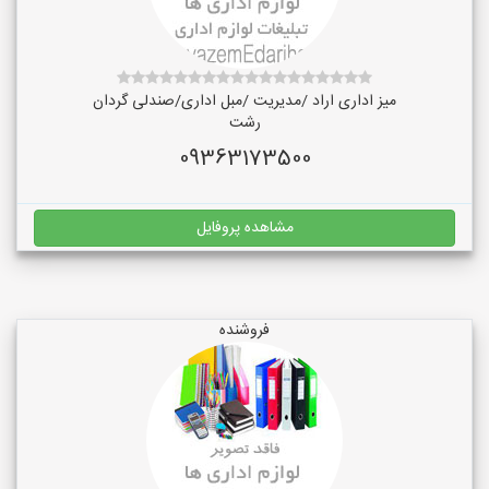
میز اداری اراد /مدیریت /مبل اداری/صندلی گردان
رشت
09363173500
مشاهده پروفایل
فروشنده