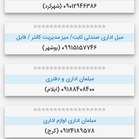
09012946386 (شهرکرد)
مبل اداری صندلی ثابت/ میز مدیریت کانتر / فایل
09915157746 (بوشهر)
مبلمان اداری و دفتری
09188408400 (ایلام)
مبلمان اداری لوازم اداری
09124189578 (کرج)