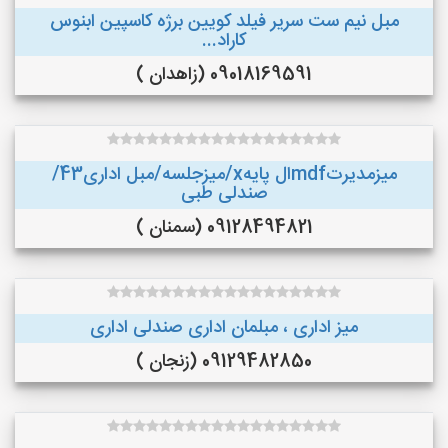
مبل نیم ست سریر فیلد کویین برژه کاسپین ابنوس
کاراد...
09018169591 (زاهدان )
میزمدیرتmdfال پایهx/میزجلسه/مبل اداری43/
صندلی طبی
09128494821 (سمنان )
میز اداری ، مبلمان اداری صندلی اداری
09129482850 (زنجان )