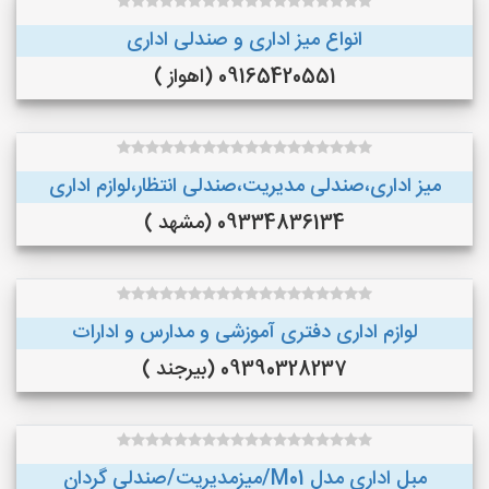
انواع میز اداری و صندلی اداری
09165420551 (اهواز )
میز اداری،صندلی مدیریت،صندلی انتظار،لوازم اداری
09334836134 (مشهد )
لوازم اداری دفتری آموزشی و مدارس و ادارات
09390328237 (بیرجند )
مبل اداری مدل M01/میزمدیریت/صندلی گردان