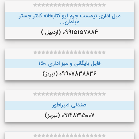
مبل اداری نیمست چرم لیو کتابخانه کانتر چستر
مبلمان...
09915157884 (اردبیل )
فایل بایگانی و میز اداری ۱۵۰
09907838836 (تبریز)
صندلی امپراطور
09148315007 (تبریز)