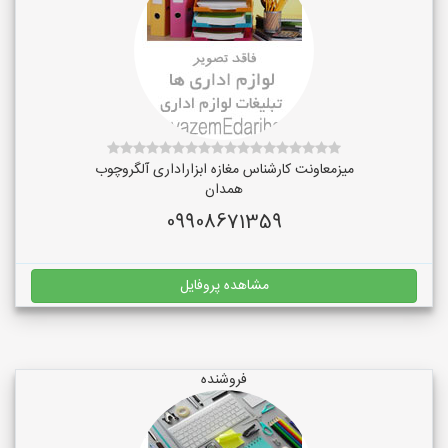
میزمعاونت کارشناس مغازه ابزاراداری آلگروچوب
همدان
09908671359
مشاهده پروفایل
فروشنده