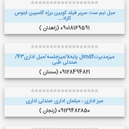
مبل نیم ست سریر فیلد کویین برژه کاسپین ابنوس
کاراد...
09018169591 (زاهدان )
میزمدیرتmdfال پایهx/میزجلسه/مبل اداری43/
صندلی طبی
09128494821 (سمنان )
میز اداری ، مبلمان اداری صندلی اداری
09129482850 (زنجان )