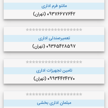
مانتو فرم اداری
09376677642 (تهران)
تعمیرصندلی اداری
09365428597 (تهران)
تامین تجهیزات اداری
09934424270 (تهران)
مبلمان اداری بخشی