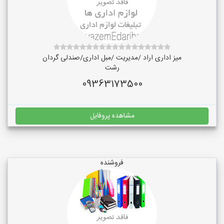
میز اداری اراد /مدیریت /مبل اداری/صندلی گردان
رشت
09363173500
مشاهده پروفایل
فروشنده