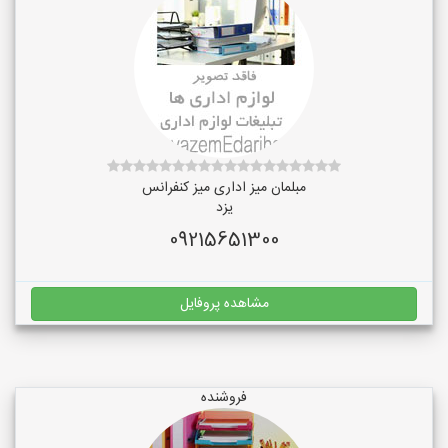
مبلمان میز اداری میز کنفرانس
یزد
09215651300
مشاهده پروفایل
فروشنده