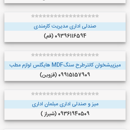
صندلی اداری مدیریت کارمندی
09396116594 (قم)
میزپیشخوان کانترطرح سنگMDF هایگلس لوازم مطب
09915157909 (قزوین)
میز و صندلی اداری مبلمان اداری
09361940509 (شیراز )