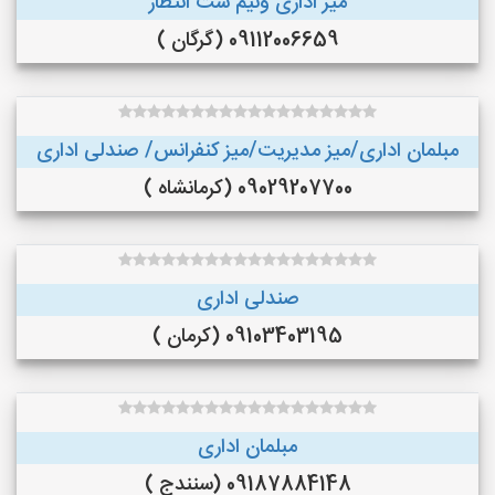
میز اداری ونیم ست انتظار
09112006659 (گرگان )
مبلمان اداری/میز مدیریت/میز کنفرانس/ صندلی اداری
09029207700 (کرمانشاه )
صندلی اداری
09103403195 (کرمان )
مبلمان اداری
09187884148 (سنندج )