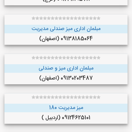
مبلمان اداری میز صندلی مدیریت
09138185064 (اصفهان)
مبلمان اداری میز و صندلی
09130203487 (اصفهان)
میز مدیریت 180
09124625101 (اردبیل )