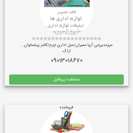
میزمدیریتی آریا ممبران/مبل اداری چرم/کانتر پیشخوان...
اراک
09013018670
مشاهده پروفایل
فروشنده