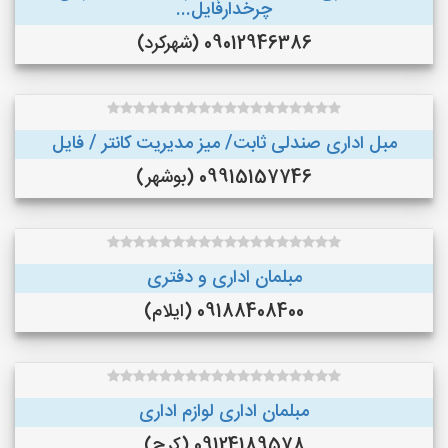
چرخدارفایل...
09012946386 (شهرکرد)
مبل اداری صندلی ثابت/ میز مدیریت کانتر / فایل
09915157746 (بوشهر)
مبلمان اداری و دفتری
09188408400 (ایلام)
مبلمان اداری لوازم اداری
09124189578 (کرج)