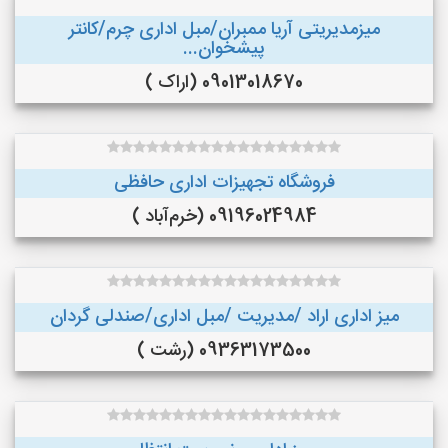
میزمدیریتی آریا ممبران/مبل اداری چرم/کانتر
پیشخوان...
09013018670 (اراک )
فروشگاه تجهیزات اداری حافظی
09196024984 (خرم‌آباد )
میز اداری اراد /مدیریت /مبل اداری/صندلی گردان
09363173500 (رشت )