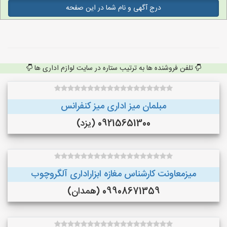
درج آگهی و نام شما در این صفحه
تلفن فروشنده ها به ترتیب ستاره در سایت لوازم اداری ها
مبلمان میز اداری میز کنفرانس
09215651300 (یزد)
میزمعاونت کارشناس مغازه ابزاراداری آلگروچوب
09908671359 (همدان)