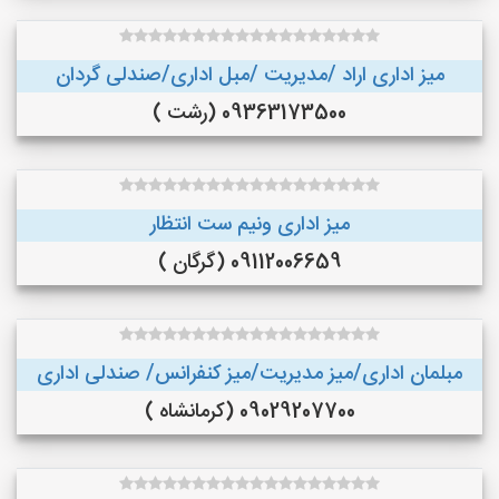
میز اداری اراد /مدیریت /مبل اداری/صندلی گردان
09363173500 (رشت )
میز اداری ونیم ست انتظار
09112006659 (گرگان )
مبلمان اداری/میز مدیریت/میز کنفرانس/ صندلی اداری
09029207700 (کرمانشاه )