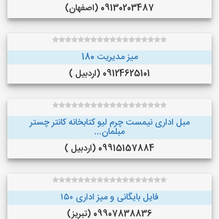
09130203487 (اصفهان)
میز مدیریت 180
09124625101 (اردبیل )
مبل اداری نیمست چرم لیو کتابخانه کانتر چستر
مبلمان...
09915157884 (اردبیل )
فایل بایگانی و میز اداری ۱۵۰
09907838836 (تبریز)