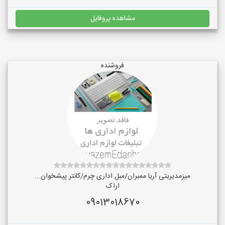
مشاهده پروفایل
فروشنده
میزمدیریتی آریا ممبران/مبل اداری چرم/کانتر پیشخوان...
اراک
09013018670