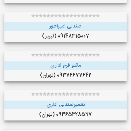
صندلی امپراطور
09148315007 (تبریز)
مانتو فرم اداری
09376677642 (تهران)
تعمیرصندلی اداری
09365428597 (تهران)