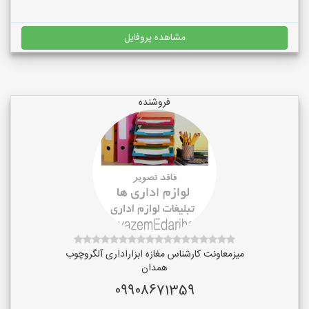
مشاهده پروفایل
فروشنده
میزمعاونت کارشناس مغازه ابزاراداری آلگروچوب
همدان
09908671359