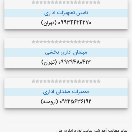
تامین تجهیزات اداری
09934424270 (تهران)
مبلمان اداری بخشی
09929480413 (تهران)
تعمیرات صندلی اداری
09225636192 (ارومیه)
سایر مطالب آموزشی سایت لوازم اداری ها :