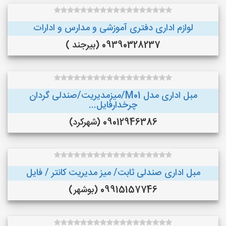
لوازم اداری دفتری آموزشی و مدارس و ادارات
09390328237 (بیرجند )
مبل اداری مدل M01/میزمدیریت/صندلی گردان
چرخدارفایل...
09012946386 (شهرکرد)
مبل اداری صندلی ثابت/ میز مدیریت کانتر / فایل
09915157746 (بوشهر)