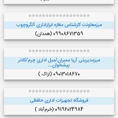
میزمعاونت کارشناس مغازه ابزاراداری آلگروچوب
09908671359 (همدان)
میزمدیریتی آریا ممبران/مبل اداری چرم/کانتر
پیشخوان...
09013018670 (اراک )
فروشگاه تجهیزات اداری حافظی
09196024984 (خرم‌آباد )