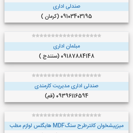
صندلی اداری
09103403195 (کرمان )
مبلمان اداری
09187884148 (سنندج )
صندلی اداری مدیریت کارمندی
09396116594 (قم)
میزپیشخوان کانترطرح سنگMDF هایگلس لوازم مطب