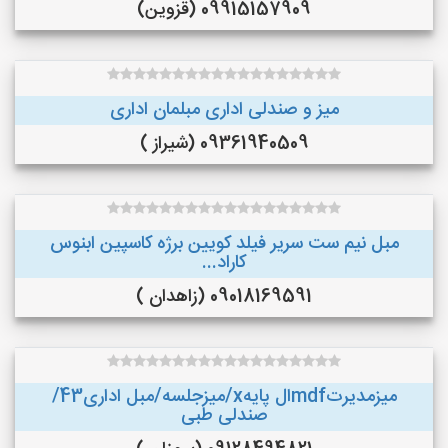
09915157909 (قزوین)
میز و صندلی اداری مبلمان اداری
09361940509 (شیراز )
مبل نیم ست سریر فیلد کویین برژه کاسپین ابنوس
کاراد...
09018169591 (زاهدان )
میزمدیرتmdfال پایهx/میزجلسه/مبل اداری43/
صندلی طبی