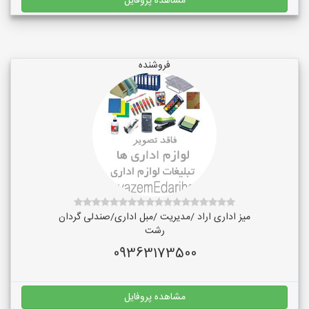
مشاهده پروفایل
فروشنده
میز اداری اراد /مدیریت /مبل اداری/صندلی گردان
رشت
09363173500
مشاهده پروفایل