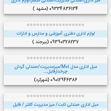
میز اداری،صندلی مدیریت،صندلی انتظار،لوازم اداری
09334836134 (مشهد )
لوازم اداری دفتری آموزشی و مدارس و ادارات
09390328237 (بیرجند )
مبل اداری مدل M01/میزمدیریت/صندلی گردان
چرخدارفایل...
09012946386 (شهرکرد)
مبل اداری صندلی ثابت/ میز مدیریت کانتر / فایل