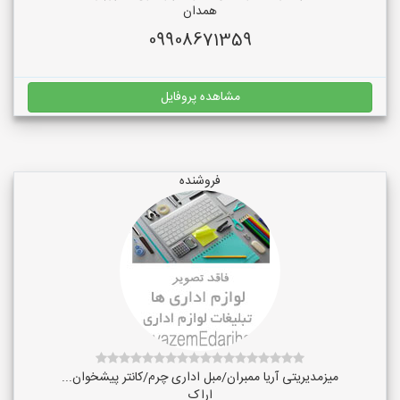
همدان
09908671359
مشاهده پروفایل
فروشنده
میزمدیریتی آریا ممبران/مبل اداری چرم/کانتر پیشخوان...
اراک