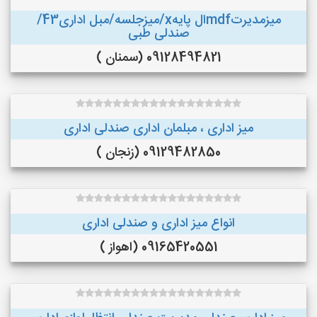
میزمدیرتmdfال پایهx/میزجلسه/مبل اداری43/
صندلی طبی
09128494821 (سمنان )
میز اداری ، مبلمان اداری صندلی اداری
09129482850 (زنجان )
انواع میز اداری و صندلی اداری
09165420551 (اهواز )