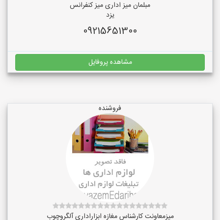
مبلمان میز اداری میز کنفرانس
یزد
09215651300
مشاهده پروفایل
فروشنده
میزمعاونت کارشناس مغازه ابزاراداری آلگروچوب