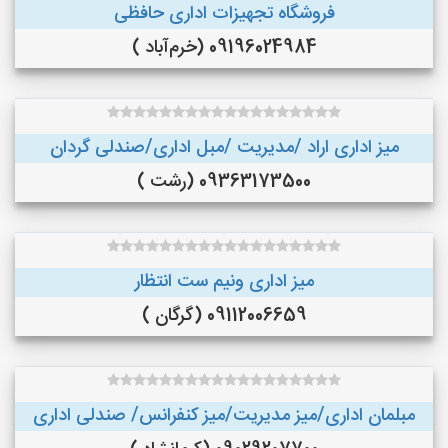
فروشگاه تجهیزات اداری حافظی
09196024984 (خرم‌آباد )
میز اداری اراد /مدیریت /مبل اداری/صندلی گردان
09363173500 (رشت )
میز اداری ونیم ست انتظار
09112006659 (گرگان )
مبلمان اداری/میز مدیریت/میز کنفرانس/ صندلی اداری