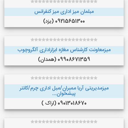
مبلمان میز اداری میز کنفرانس
09215651300 (یزد)
میزمعاونت کارشناس مغازه ابزاراداری آلگروچوب
09908671359 (همدان)
میزمدیریتی آریا ممبران/مبل اداری چرم/کانتر
پیشخوان...
09013018670 (اراک )