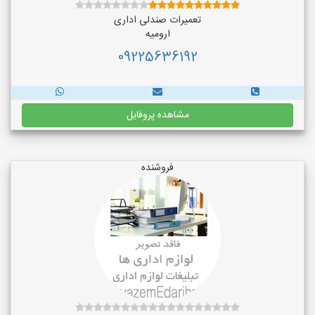
تعمیرات صندلی اداری
ارومیه
09225636192
مشاهده پروفایل
فروشنده