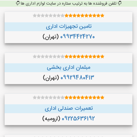
تلفن فروشنده ها به ترتیب ستاره در سایت لوازم اداری ها
تامین تجهیزات اداری
09934424270
(تهران)
مبلمان اداری بخشی
09929480413
(تهران)
تعمیرات صندلی اداری
09225636192
(ارومیه)