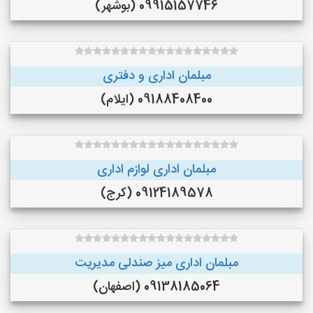
09915157746 (بوشهر)
مبلمان اداری و دفتری
09188408400 (ایلام)
مبلمان اداری لوازم اداری
09124189578 (کرج)
مبلمان اداری میز صندلی مدیریت
09138185064 (اصفهان)