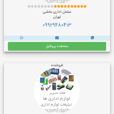
مبلمان اداری بخشی
تهران
09929480413
مشاهده پروفایل
فروشنده