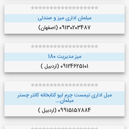
مبلمان اداری میز و صندلی
09130203487 (اصفهان)
میز مدیریت 180
09124625101 (اردبیل )
مبل اداری نیمست چرم لیو کتابخانه کانتر چستر
مبلمان...
09915157884 (اردبیل )