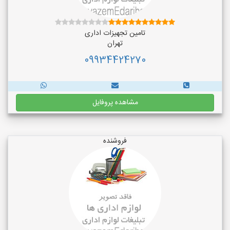
تامین تجهیزات اداری
تهران
09934424270
مشاهده پروفایل
فروشنده