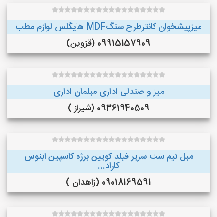
میزپیشخوان کانترطرح سنگMDF هایگلس لوازم مطب
09915157909 (قزوین)
میز و صندلی اداری مبلمان اداری
09361940509 (شیراز )
مبل نیم ست سریر فیلد کویین برژه کاسپین ابنوس
کاراد...
09018169591 (زاهدان )