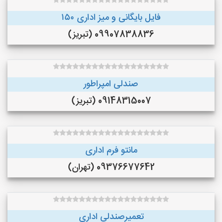
فایل بایگانی و میز اداری ۱۵۰
09907838836 (تبریز)
صندلی امپراطور
09148315007 (تبریز)
مانتو فرم اداری
09376677642 (تهران)
تعمیرصندلی اداری