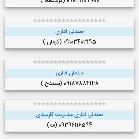
09029207700 (کرمانشاه )
صندلی اداری
09103403195 (کرمان )
مبلمان اداری
09187884148 (سنندج )
صندلی اداری مدیریت کارمندی
09396116594 (قم)