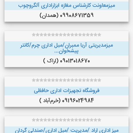
میزمعاونت کارشناس مغازه ابزاراداری آلگروچوب
09908671359 (همدان)
میزمدیریتی آریا ممبران/مبل اداری چرم/کانتر
پیشخوان...
09013018670 (اراک )
فروشگاه تجهیزات اداری حافظی
09196024984 (خرم‌آباد )
میز اداری اراد /مدیریت /مبل اداری/صندلی گردان