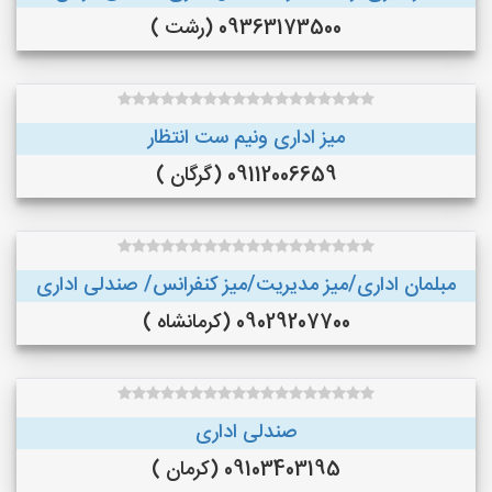
09363173500 (رشت )
میز اداری ونیم ست انتظار
09112006659 (گرگان )
مبلمان اداری/میز مدیریت/میز کنفرانس/ صندلی اداری
09029207700 (کرمانشاه )
صندلی اداری
09103403195 (کرمان )