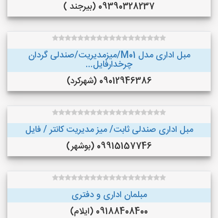
09390328237 (بیرجند )
مبل اداری مدل M01/میزمدیریت/صندلی گردان
چرخدارفایل...
09012946386 (شهرکرد)
مبل اداری صندلی ثابت/ میز مدیریت کانتر / فایل
09915157746 (بوشهر)
مبلمان اداری و دفتری
09188408400 (ایلام)