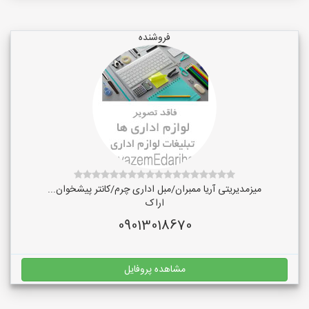
فروشنده
میزمدیریتی آریا ممبران/مبل اداری چرم/کانتر پیشخوان...
اراک
09013018670
مشاهده پروفایل