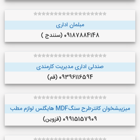
مبلمان اداری
09187884148 (سنندج )
صندلی اداری مدیریت کارمندی
09396116594 (قم)
میزپیشخوان کانترطرح سنگMDF هایگلس لوازم مطب
09915157909 (قزوین)