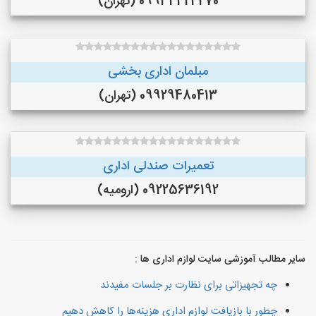
09934424270 (تهران)
مبلمان اداری بخشی
09929480413 (تهران)
تعمیرات صندلی اداری
09225636192 (ارومیه)
سایر مطالب آموزشی سایت لوازم اداری ها :
چه تجهیزاتی برای نظارت بر جلسات مفیدند
چطور با بازیافت لوازم اداری هزینه‌ها را کاهش دهیم