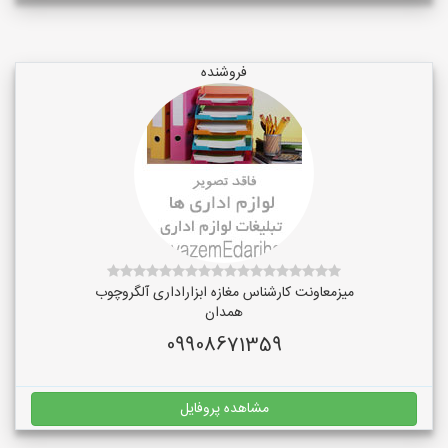
فروشنده
میزمعاونت کارشناس مغازه ابزاراداری آلگروچوب
همدان
09908671359
مشاهده پروفایل