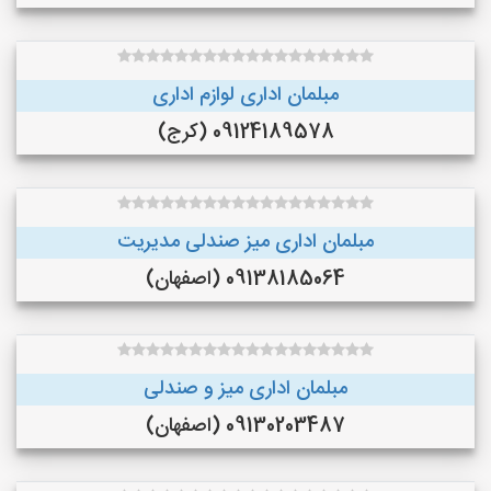
مبلمان اداری لوازم اداری
09124189578 (کرج)
مبلمان اداری میز صندلی مدیریت
09138185064 (اصفهان)
مبلمان اداری میز و صندلی
09130203487 (اصفهان)