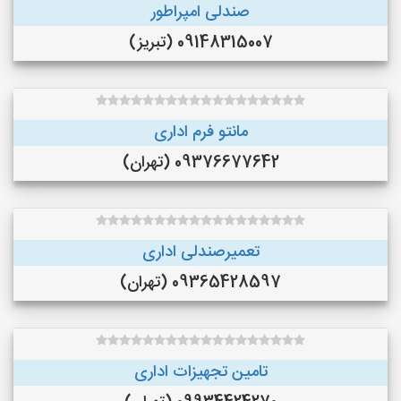
صندلی امپراطور
09148315007 (تبریز)
مانتو فرم اداری
09376677642 (تهران)
تعمیرصندلی اداری
09365428597 (تهران)
تامین تجهیزات اداری