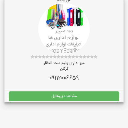
فروشنده
میز اداری ونیم ست انتظار
گرگان
09112006659
مشاهده پروفایل