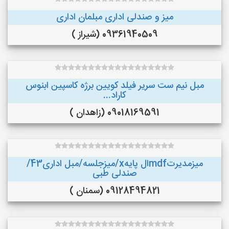
میز و صندلی اداری مبلمان اداری
09361940509 (شیراز )
مبل نیم ست سریر فیلد کویین برژه کاسپین ابنوس
کاراد...
09018169591 (زاهدان )
میزمدیرتmdfال پایهx/میزجلسه/مبل اداری43/
صندلی طبی
09128494821 (سمنان )