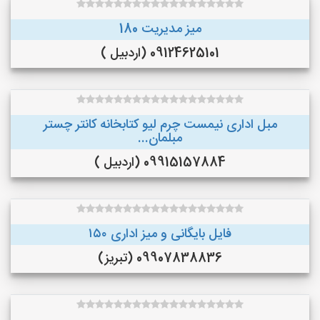
میز مدیریت 180
09124625101 (اردبیل )
مبل اداری نیمست چرم لیو کتابخانه کانتر چستر
مبلمان...
09915157884 (اردبیل )
فایل بایگانی و میز اداری ۱۵۰
09907838836 (تبریز)