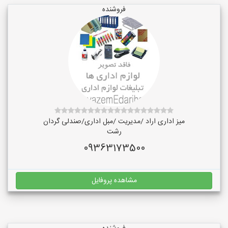
فروشنده
میز اداری اراد /مدیریت /مبل اداری/صندلی گردان
رشت
09363173500
مشاهده پروفایل