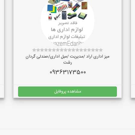
میز اداری اراد /مدیریت /مبل اداری/صندلی گردان
رشت
09363173500
مشاهده پروفایل