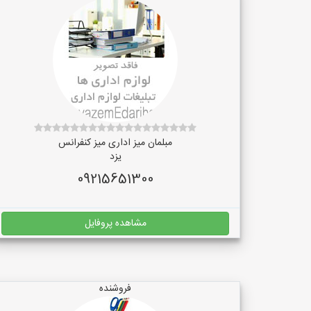
مبلمان میز اداری میز کنفرانس
یزد
09215651300
مشاهده پروفایل
فروشنده