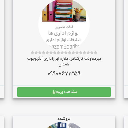
میزمعاونت کارشناس مغازه ابزاراداری آلگروچوب
همدان
09908671359
مشاهده پروفایل
فروشنده