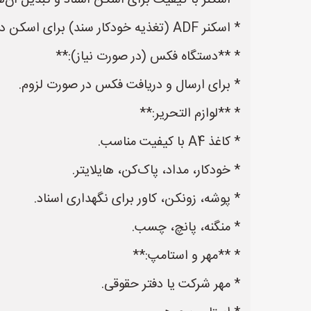
* اسکنر با کیفیت برای اسکن اسناد و تبدیل آن‌ه
* اسکنر ADF (تغذیه خودکار سند) برای اسکن دسته‌ای اسناد.
* **دستگاه فکس (در صورت نیاز):**
* برای ارسال و دریافت فکس در صورت لزوم.
* **لوازم التحریر:**
* کاغذ A4 با کیفیت مناسب.
* خودکار، مداد، پاک‌کن، هایلایتر.
* پوشه، زونکن، کاور برای نگهداری اسناد.
* منگنه، پانچ، چسب.
* **مهر و استامپ:**
* مهر شرکت یا دفتر حقوقی.