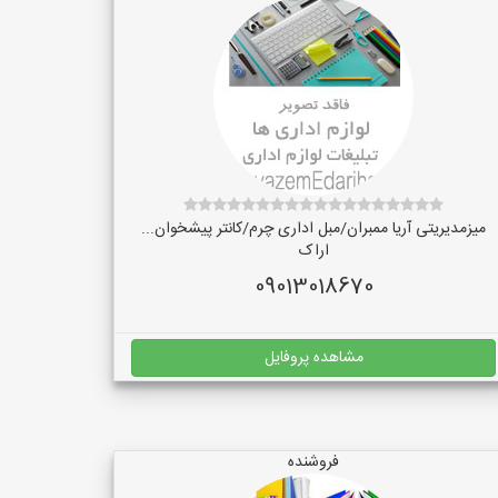
میزمدیریتی آریا ممبران/مبل اداری چرم/کانتر پیشخوان...
اراک
09013018670
مشاهده پروفایل
فروشنده