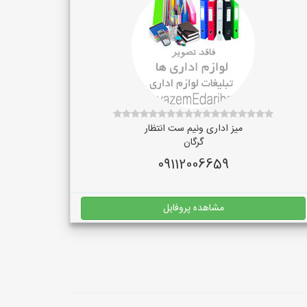
میز اداری ونیم ست انتظار
گرگان
09112006659
مشاهده پروفایل