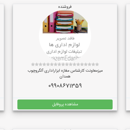
فروشنده
میزمعاونت کارشناس مغازه ابزاراداری آلگروچوب
همدان
09908671359
مشاهده پروفایل