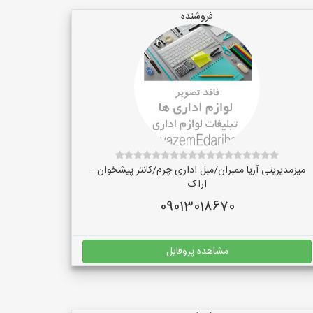
فروشنده
میزمدیریتی آریا ممبران/مبل اداری چرم/کانتر پیشخوان...
اراک
09013018670
مشاهده پروفایل