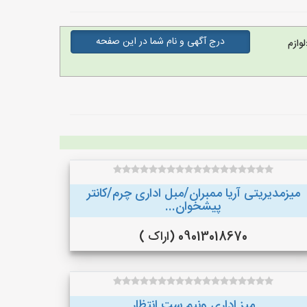
درج آگهی و نام شما در این صفحه
وازم
میزمدیریتی آریا ممبران/مبل اداری چرم/کانتر
پیشخوان...
09013018670 (اراک )
میز اداری ونیم ست انتظار