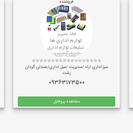
فروشنده
میز اداری اراد /مدیریت /مبل اداری/صندلی گردان
رشت
09363173500
مشاهده پروفایل