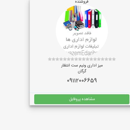
فروشنده
میز اداری ونیم ست انتظار
گرگان
09112006659
مشاهده پروفایل