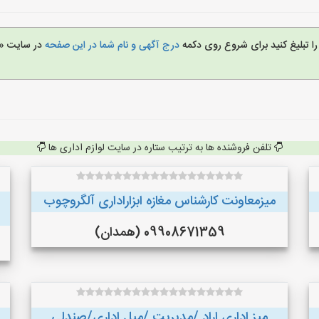
را تبلیغ کنید برای شروع روی دکمه
درج آگهی و نام شما در این صفحه
در سایت «ل
تلفن فروشنده ها به ترتیب ستاره در سایت لوازم اداری ها
میزمعاونت کارشناس مغازه ابزاراداری آلگروچوب
09908671359 (همدان)
میز اداری اراد /مدیریت /مبل اداری/صندلی