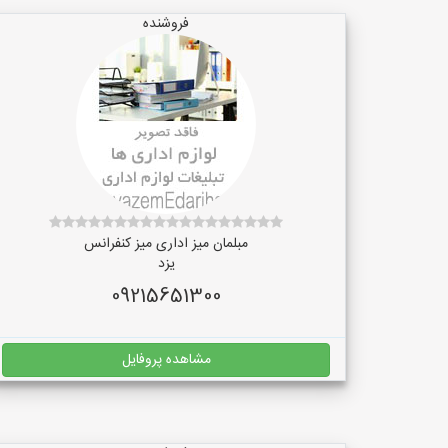
فروشنده
مبلمان میز اداری میز کنفرانس
یزد
09215651300
مشاهده پروفایل