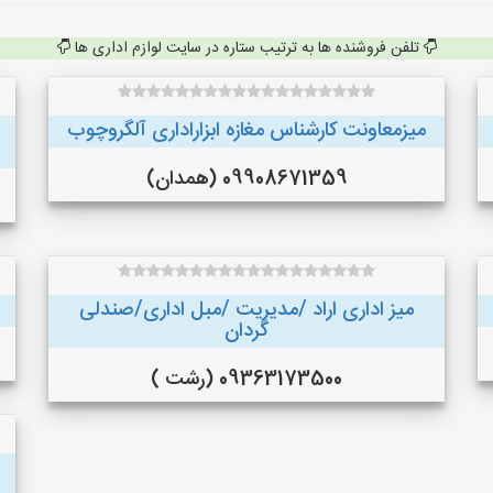
تلفن فروشنده ها به ترتیب ستاره در سایت لوازم اداری ها
میزمعاونت کارشناس مغازه ابزاراداری آلگروچوب
09908671359 (همدان)
میز اداری اراد /مدیریت /مبل اداری/صندلی
گردان
09363173500 (رشت )