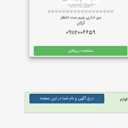
میز اداری ونیم ست انتظار
گرگان
09112006659
مشاهده پروفایل
درج آگهی و نام شما در این صفحه
وازم