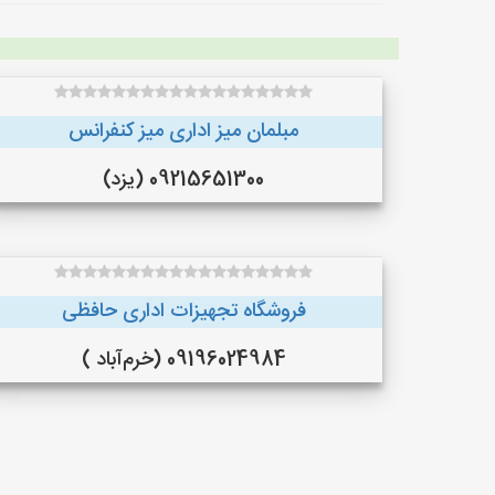
مبلمان میز اداری میز کنفرانس
09215651300 (یزد)
فروشگاه تجهیزات اداری حافظی
09196024984 (خرم‌آباد )