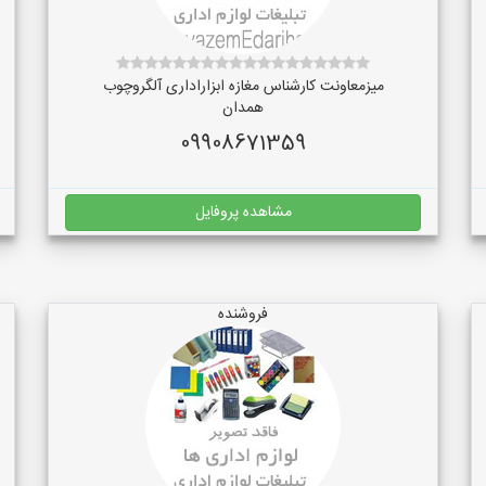
میزمعاونت کارشناس مغازه ابزاراداری آلگروچوب
همدان
09908671359
مشاهده پروفایل
فروشنده