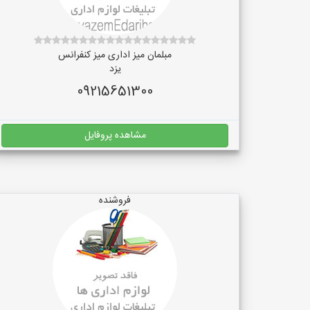
مبلمان میز اداری میز کنفرانس
یزد
09215651300
مشاهده پروفایل
فروشنده