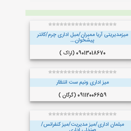
میزمدیریتی آریا ممبران/مبل اداری چرم/کانتر
پیشخوان...
09013018670 (اراک )
میز اداری ونیم ست انتظار
09112006659 (گرگان )
مبلمان اداری/میز مدیریت/میز کنفرانس/
صندلی اداری