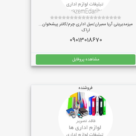
میزمدیریتی آریا ممبران/مبل اداری چرم/کانتر پیشخوان...
اراک
09013018670
مشاهده پروفایل
فروشنده