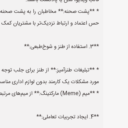
قالب ویدیو، متن یا پادکست باشند.
* **پشت صحنه:** مخاطبان را به پشت صحنه شر
حس اعتماد و ارتباط نزدیک‌تر با مشتریان کمک ک
**3. استفاده از طنز و شوخ‌طبعی:**
* **تبلیغات طنزآمیز:** از طنز برای جلب توجه م
مورد مشکلات یک کارمند بدون لوازم اداری مناس
* **میم (Meme) مارکتینگ:** از میم‌های مرتبط با لوازم اداری برای تبلیغ محصولات خود در شبکه‌های اجتماعی استفاده کنید.
**4. ایجاد تجربیات تعاملی:**