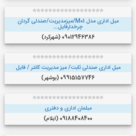
مبل اداری مدل M01/میزمدیریت/صندلی گردان
چرخدارفایل...
09012946386 (شهرکرد)
مبل اداری صندلی ثابت/ میز مدیریت کانتر / فایل
09915157746 (بوشهر)
مبلمان اداری و دفتری
09188408400 (ایلام)