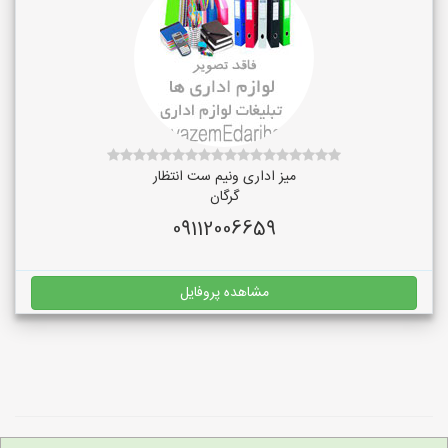
میز اداری ونیم ست انتظار
گرگان
09112006659
مشاهده پروفایل