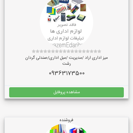
میز اداری اراد /مدیریت /مبل اداری/صندلی گردان
رشت
09363173500
مشاهده پروفایل
فروشنده