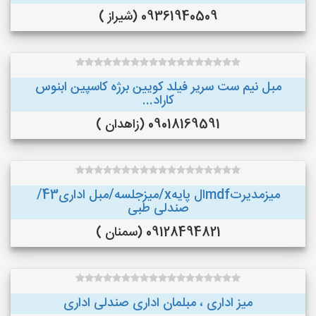
09361940509 (شیراز )
مبل نیم ست سریر فیلد کویین برژه کاسپین ابنوس
کاراد...
09018169591 (زاهدان )
میزمدیرتmdfال پایهx/میزجلسه/مبل اداری43/
صندلی طبی
09128494821 (سمنان )
میز اداری ، مبلمان اداری صندلی اداری