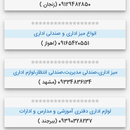
09129482850 (زنجان )
انواع میز اداری و صندلی اداری
09165420551 (اهواز )
میز اداری،صندلی مدیریت،صندلی انتظار،لوازم اداری
09334836134 (مشهد )
لوازم اداری دفتری آموزشی و مدارس و ادارات
09390328237 (بیرجند )