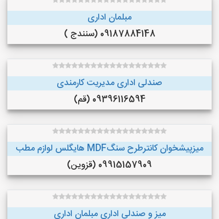
مبلمان اداری
09187884148 (سنندج )
صندلی اداری مدیریت کارمندی
09396116594 (قم)
میزپیشخوان کانترطرح سنگMDF هایگلس لوازم مطب
09915157909 (قزوین)
میز و صندلی اداری مبلمان اداری