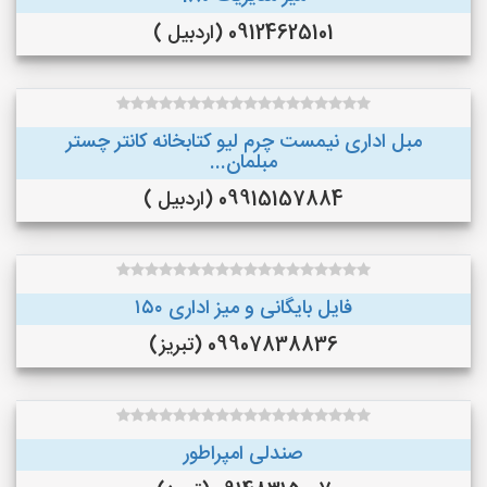
09124625101 (اردبیل )
مبل اداری نیمست چرم لیو کتابخانه کانتر چستر
مبلمان...
09915157884 (اردبیل )
فایل بایگانی و میز اداری ۱۵۰
09907838836 (تبریز)
صندلی امپراطور