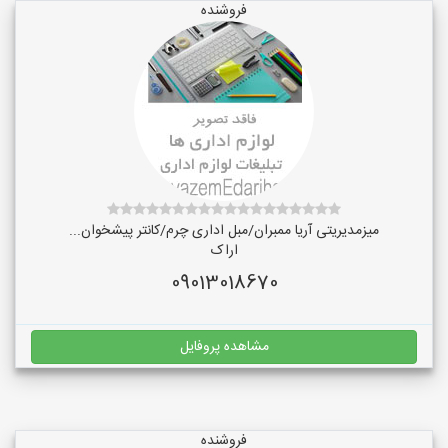
فروشنده
میزمدیریتی آریا ممبران/مبل اداری چرم/کانتر پیشخوان...
اراک
09013018670
مشاهده پروفایل
فروشنده