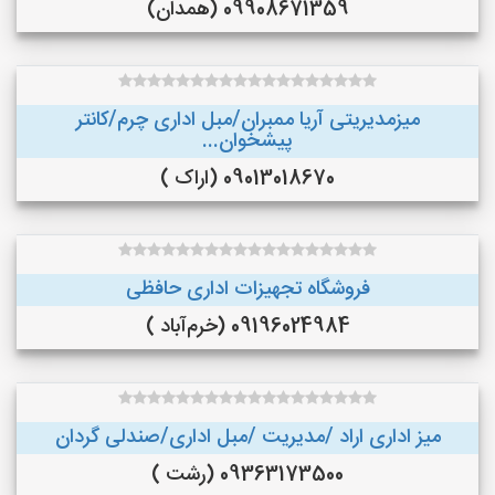
09908671359 (همدان)
میزمدیریتی آریا ممبران/مبل اداری چرم/کانتر
پیشخوان...
09013018670 (اراک )
فروشگاه تجهیزات اداری حافظی
09196024984 (خرم‌آباد )
میز اداری اراد /مدیریت /مبل اداری/صندلی گردان
09363173500 (رشت )