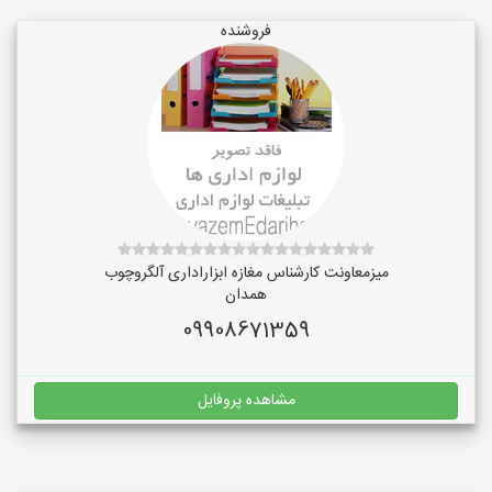
فروشنده
میزمعاونت کارشناس مغازه ابزاراداری آلگروچوب
همدان
09908671359
مشاهده پروفایل