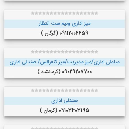
میز اداری ونیم ست انتظار
09112006659 (گرگان )
مبلمان اداری/میز مدیریت/میز کنفرانس/ صندلی اداری
09029207700 (کرمانشاه )
صندلی اداری
09103403195 (کرمان )