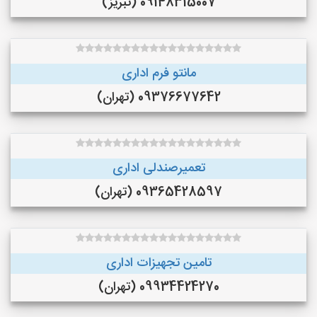
09148315007 (تبریز)
مانتو فرم اداری
09376677642 (تهران)
تعمیرصندلی اداری
09365428597 (تهران)
تامین تجهیزات اداری
09934424270 (تهران)