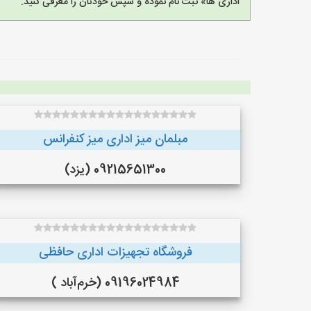
اداری ها» ثبت نام نموده و سپس خودتان را معرفی کنید.
مبلمان میز اداری میز کنفرانس
09215651300 (یزد)
فروشگاه تجهیزات اداری حافظی
09196024984 (خرم‌آباد )