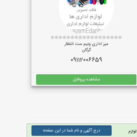
میز اداری ونیم ست انتظار
گرگان
09112006659
مشاهده پروفایل
درج آگهی و نام شما در این صفحه
وازم