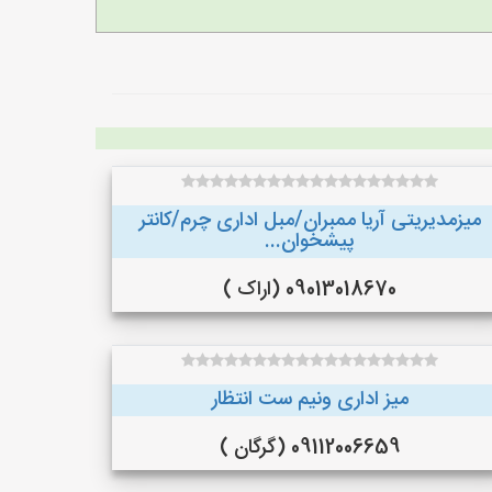
میزمدیریتی آریا ممبران/مبل اداری چرم/کانتر
پیشخوان...
09013018670 (اراک )
میز اداری ونیم ست انتظار
09112006659 (گرگان )