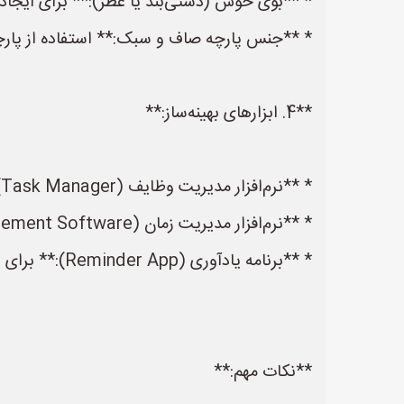
* **بوی خوش (دستی‌بند یا عطر):** برای ایجا
* **جنس پارچه صاف و سبک:** استفاده از پارچه 
**4. ابزارهای بهینه‌ساز:**
* **نرم‌افزار مدیریت وظایف (Task Manager):** یک برنامه برای لیست‌بندی وظایف، تعیین اولویت و پیگیری پیشرفت کار.
* **نرم‌افزار مدیریت زمان (Time Management Software):** برای کمک به برنامه‌ریزی و مدیریت زمان به طور موثرتر.
* **برنامه یادآوری (Reminder App):** برای یادآوری وظایف و قرارها.
**نکات مهم:**