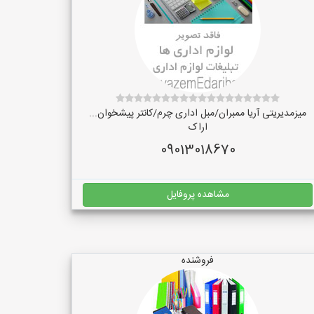
میزمدیریتی آریا ممبران/مبل اداری چرم/کانتر پیشخوان...
اراک
09013018670
مشاهده پروفایل
فروشنده