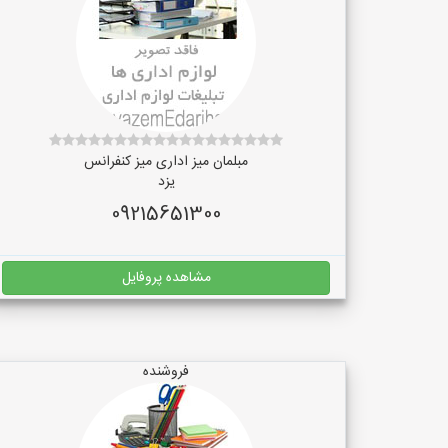
مبلمان میز اداری میز کنفرانس
یزد
09215651300
مشاهده پروفایل
فروشنده