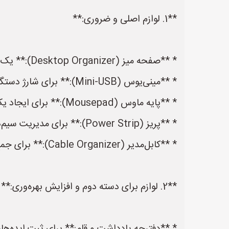
**1. لوازم اصلی و ضروری:**
* **صفحه میز (Desktop Organizer):** یک وسیله ضروری برای نگهداری تمام وسایل کوچک مانند کلیدها، مدادها، ماوس، و اسناد.
* **مینی‌یوس (Mini-USB):** برای شارژ دستگاه‌های مختلف مانند موبایل و تبلت
* **پایه ماوس (Mousepad):** برای ایجاد یک سطح کار راحت و جلوگیری از لغزش ماوس.
* **پریز (Power Strip):** برای مدیریت سیم‌ها و شارژ دستگاه‌ها.
* **کابل‌مدیر (Cable Organizer):** برای جمع‌آوری و مرتب کردن کابل‌ها و جلوگیری از بهم‌ریزی آن‌ها.
**2. لوازم برای دسته دوم و افزایش بهره‌وری:**