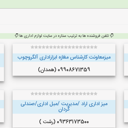
تلفن فروشنده ها به ترتیب ستاره در سایت لوازم اداری ها
میزمعاونت کارشناس مغازه ابزاراداری آلگروچوب
09908671359 (همدان)
میز اداری اراد /مدیریت /مبل اداری/صندلی
گردان
09363173500 (رشت )