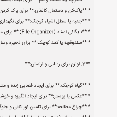
* **دفترچه یادداشت و قلم:** برای ثبت ایده‌ها،
* **پاک‌کن و دستمال کاغذی:** برای پاک کردن 
* **جعبه یا سطل اشیاء کوچک:** برای نگهدار
* **بایگانی اسناد (File Organizer):** برای سازماندهی اسناد مهم و دسترسی آسان به آن‌ها. (مخصوصاً اگر کار با اسناد زیاد است)
* **صندوقچه یا کمد کوچک:** برای ذخیره وسایل
**3. لوازم برای زیبایی و آرامش:**
* **گیاه کوچک:** برای ایجاد فضایی زنده و مت
* **عکس یا پوستر:** برای ایجاد انگیزه و خوشح
* **چراغ مطالعه:** برای تامین نور کافی و جل