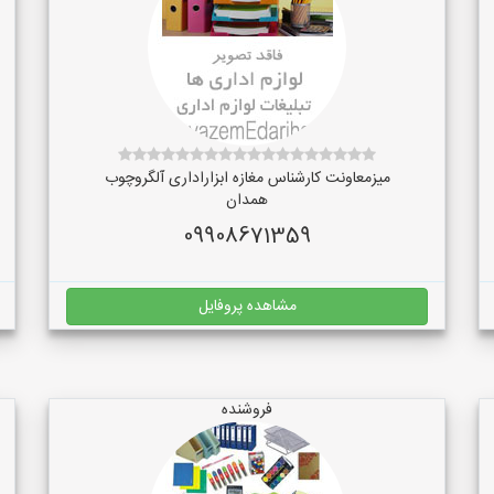
میزمعاونت کارشناس مغازه ابزاراداری آلگروچوب
همدان
09908671359
مشاهده پروفایل
فروشنده