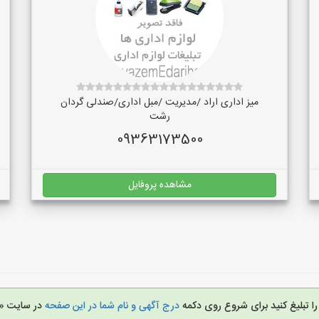
میز اداری اراد /مدیریت /مبل اداری/صندلی گردان
رشت
09363173500
مشاهده پروفایل
را تبلیغ کنید برای شروع روی دکمه
درج آگهی و نام شما در این صفحه
در سایت «ل