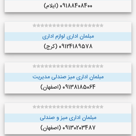
09188408400 (ایلام)
مبلمان اداری لوازم اداری
09124189578 (کرج)
مبلمان اداری میز صندلی مدیریت
09138185064 (اصفهان)
مبلمان اداری میز و صندلی
09130203487 (اصفهان)