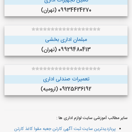
تامین تجهیزات اداری
09934424270 (تهران)
مبلمان اداری بخشی
09929480413 (تهران)
تعمیرات صندلی اداری
09225636192 (ارومیه)
سایر مطالب آموزشی سایت لوازم اداری ها :
پربازدیدترین سایت ثبت آگهی کارتن جعبه مقوا کاغذ کارتن