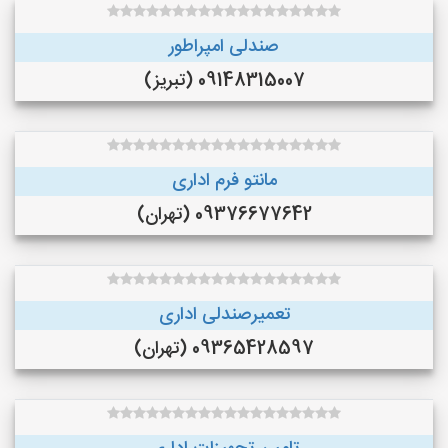
صندلی امپراطور
09148315007 (تبریز)
مانتو فرم اداری
09376677642 (تهران)
تعمیرصندلی اداری
09365428597 (تهران)