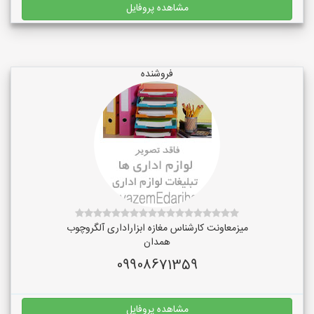
مشاهده پروفایل
فروشنده
میزمعاونت کارشناس مغازه ابزاراداری آلگروچوب
همدان
09908671359
مشاهده پروفایل