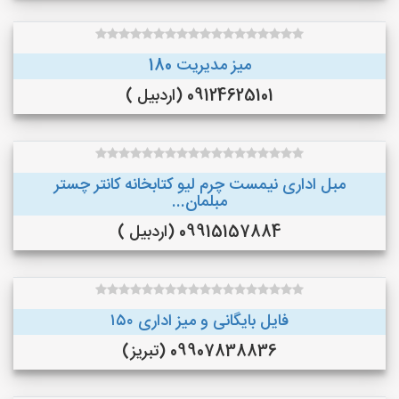
میز مدیریت 180
09124625101 (اردبیل )
مبل اداری نیمست چرم لیو کتابخانه کانتر چستر
مبلمان...
09915157884 (اردبیل )
فایل بایگانی و میز اداری ۱۵۰
09907838836 (تبریز)