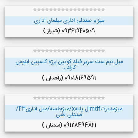
میز و صندلی اداری مبلمان اداری
09361940509 (شیراز )
مبل نیم ست سریر فیلد کویین برژه کاسپین ابنوس
کاراد...
09018169591 (زاهدان )
میزمدیرتmdfال پایهx/میزجلسه/مبل اداری43/
صندلی طبی
09128494821 (سمنان )