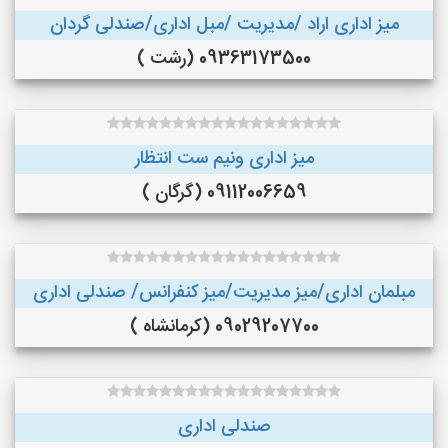
میز اداری اراد /مدیریت /مبل اداری/صندلی گردان
09363173500 (رشت )
میز اداری ونیم ست انتظار
09112006659 (گرگان )
مبلمان اداری/میز مدیریت/میز کنفرانس/ صندلی اداری
09029207700 (کرمانشاه )
صندلی اداری