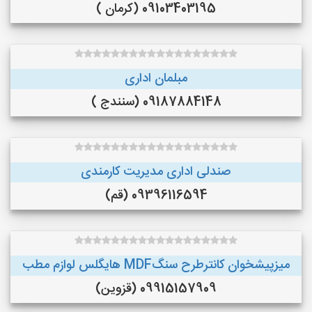
09103403195 (کرمان )
مبلمان اداری
09187884148 (سنندج )
صندلی اداری مدیریت کارمندی
09396116594 (قم)
میزپیشخوان کانترطرح سنگMDF هایگلس لوازم مطب
09915157909 (قزوین)