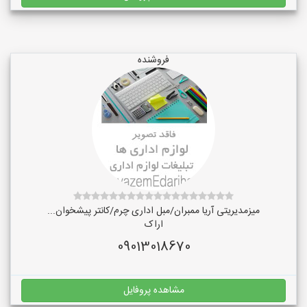
فروشنده
میزمدیریتی آریا ممبران/مبل اداری چرم/کانتر پیشخوان...
اراک
09013018670
مشاهده پروفایل