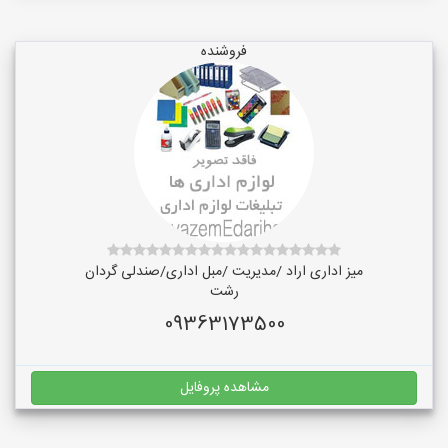
فروشنده
میز اداری اراد /مدیریت /مبل اداری/صندلی گردان
رشت
09363173500
مشاهده پروفایل