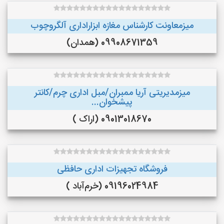
میزمعاونت کارشناس مغازه ابزاراداری آلگروچوب
09908671359 (همدان)
میزمدیریتی آریا ممبران/مبل اداری چرم/کانتر
پیشخوان...
09013018670 (اراک )
فروشگاه تجهیزات اداری حافظی
09196024984 (خرم‌آباد )