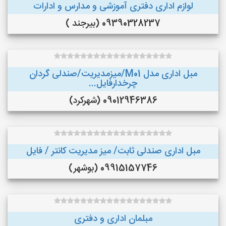
لوازم اداری دفتری آموزشی و مدارس و ادارات
09390328237 (بیرجند )
مبل اداری مدل M01/میزمدیریت/صندلی گردان
چرخدارفایل...
09012946386 (شهرکرد)
مبل اداری صندلی ثابت/ میز مدیریت کانتر / فایل
09915157746 (بوشهر)
مبلمان اداری و دفتری