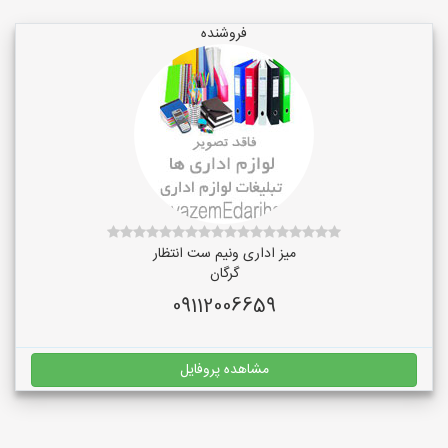
فروشنده
میز اداری ونیم ست انتظار
گرگان
09112006659
مشاهده پروفایل