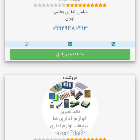
مبلمان اداری بخشی
تهران
09929480413
مشاهده پروفایل
فروشنده