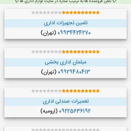
تلفن فروشنده ها به ترتیب ستاره در سایت لوازم اداری ها
تامین تجهیزات اداری
09934424270
(تهران)
مبلمان اداری بخشی
09929480413
(تهران)
تعمیرات صندلی اداری
09225636192
(ارومیه)