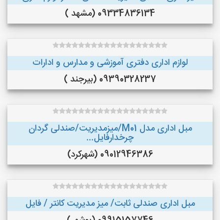
09334836134 (مشهد )
لوازم اداری دفتری آموزشی و مدارس و ادارات
09390328237 (بیرجند )
مبل اداری مدل M01/میزمدیریت/صندلی گردان
چرخدارفایل...
09012946386 (شهرکرد)
مبل اداری صندلی ثابت/ میز مدیریت کانتر / فایل