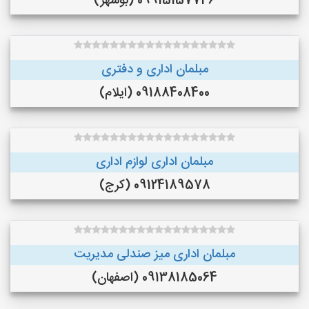
09915157746 (بوشهر)
مبلمان اداری و دفتری
09188408400 (ایلام)
مبلمان اداری لوازم اداری
09124189578 (کرج)
مبلمان اداری میز صندلی مدیریت
09138185064 (اصفهان)