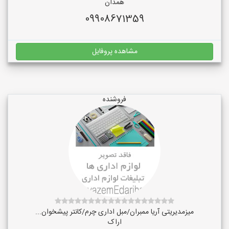
همدان
09908671359
مشاهده پروفایل
فروشنده
میزمدیریتی آریا ممبران/مبل اداری چرم/کانتر پیشخوان...
اراک