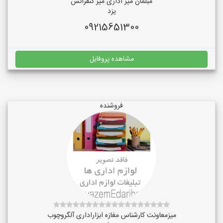
مبلمان میز اداری میز کنفرانس
یزد
09215651300
مشاهده پروفایل
فروشنده
میزمعاونت کارشناس مغازه ابزاراداری آلگروچوب