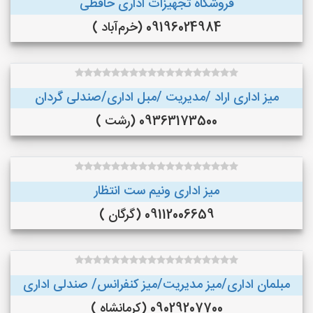
فروشگاه تجهیزات اداری حافظی
09196024984 (خرم‌آباد )
میز اداری اراد /مدیریت /مبل اداری/صندلی گردان
09363173500 (رشت )
میز اداری ونیم ست انتظار
09112006659 (گرگان )
مبلمان اداری/میز مدیریت/میز کنفرانس/ صندلی اداری
09029207700 (کرمانشاه )