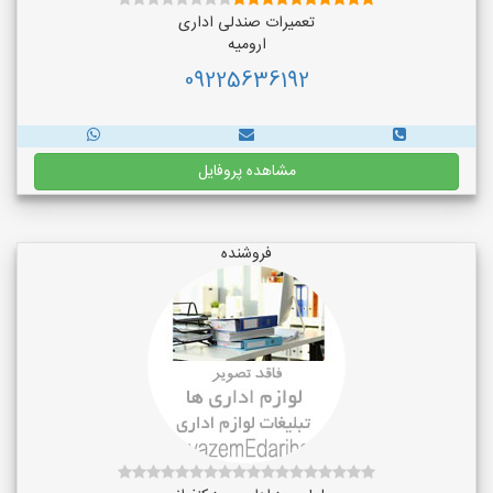
تعمیرات صندلی اداری
ارومیه
09225636192
مشاهده پروفایل
فروشنده