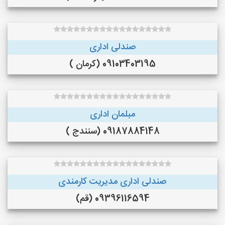
صندلی اداری
09103403195 (کرمان )
مبلمان اداری
09187884148 (سنندج )
صندلی اداری مدیریت کارمندی
09396116594 (قم)