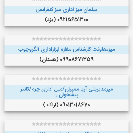
مبلمان میز اداری میز کنفرانس
09215651300 (یزد)
میزمعاونت کارشناس مغازه ابزاراداری آلگروچوب
09908671359 (همدان)
میزمدیریتی آریا ممبران/مبل اداری چرم/کانتر
پیشخوان...
09013018670 (اراک )