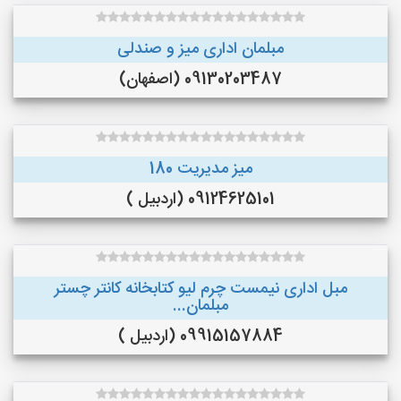
مبلمان اداری میز و صندلی
09130203487 (اصفهان)
میز مدیریت 180
09124625101 (اردبیل )
مبل اداری نیمست چرم لیو کتابخانه کانتر چستر
مبلمان...
09915157884 (اردبیل )