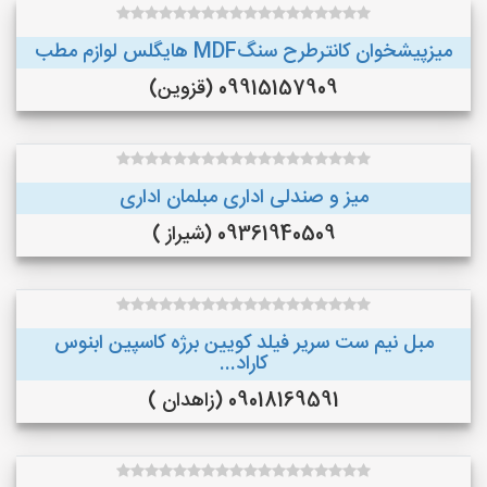
میزپیشخوان کانترطرح سنگMDF هایگلس لوازم مطب
09915157909 (قزوین)
میز و صندلی اداری مبلمان اداری
09361940509 (شیراز )
مبل نیم ست سریر فیلد کویین برژه کاسپین ابنوس
کاراد...
09018169591 (زاهدان )