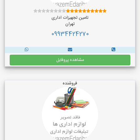
تامین تجهیزات اداری
تهران
09934424270
مشاهده پروفایل
فروشنده