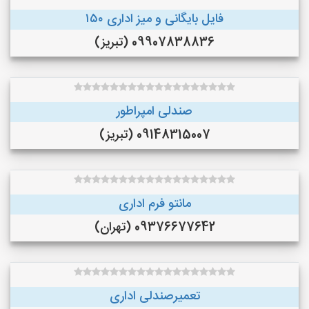
فایل بایگانی و میز اداری ۱۵۰
09907838836 (تبریز)
صندلی امپراطور
09148315007 (تبریز)
مانتو فرم اداری
09376677642 (تهران)
تعمیرصندلی اداری