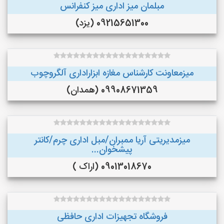
مبلمان میز اداری میز کنفرانس
09215651300 (یزد)
میزمعاونت کارشناس مغازه ابزاراداری آلگروچوب
09908671359 (همدان)
میزمدیریتی آریا ممبران/مبل اداری چرم/کانتر
پیشخوان...
09013018670 (اراک )
فروشگاه تجهیزات اداری حافظی