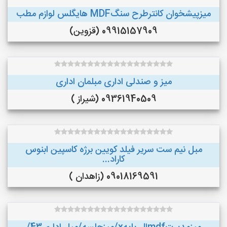
میزپیشخوان کانترطرح سنگMDF هایگلس لوازم مطب
09915157909 (قزوین)
میز و صندلی اداری مبلمان اداری
09361940509 (شیراز )
مبل نیم ست سریر فیلد کویین برژه کاسپین ابنوس
کاراد...
09018169591 (زاهدان )