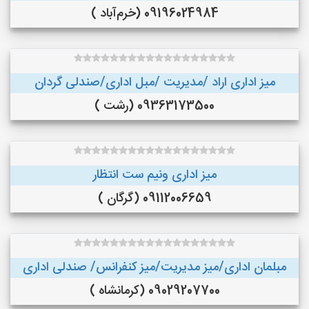
09196024984 (خرم‌آباد )
میز اداری اراد /مدیریت /مبل اداری/صندلی گردان
09363173500 (رشت )
میز اداری ونیم ست انتظار
09112006659 (گرگان )
مبلمان اداری/میز مدیریت/میز کنفرانس/ صندلی اداری
09029207700 (کرمانشاه )