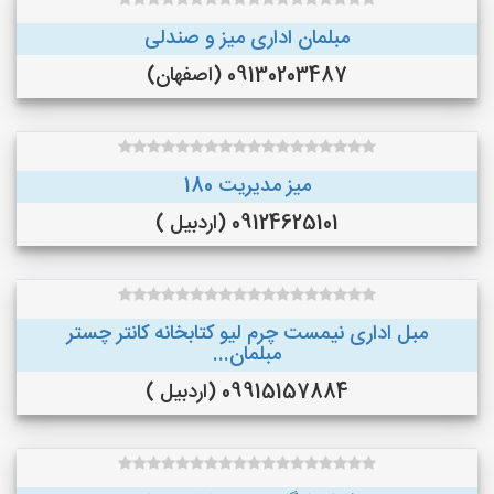
مبلمان اداری میز و صندلی
09130203487 (اصفهان)
میز مدیریت 180
09124625101 (اردبیل )
مبل اداری نیمست چرم لیو کتابخانه کانتر چستر
مبلمان...
09915157884 (اردبیل )