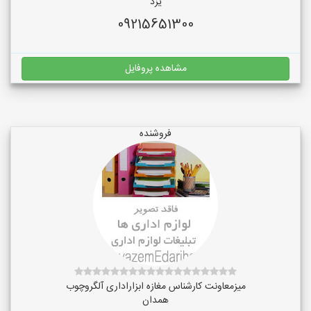
یزد
09215651300
مشاهده پروفایل
فروشنده
میزمعاونت کارشناس مغازه ابزاراداری آلگروچوب
همدان