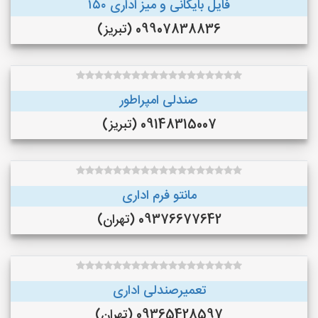
فایل بایگانی و میز اداری ۱۵۰
09907838836 (تبریز)
صندلی امپراطور
09148315007 (تبریز)
مانتو فرم اداری
09376677642 (تهران)
تعمیرصندلی اداری
09365428597 (تهران)