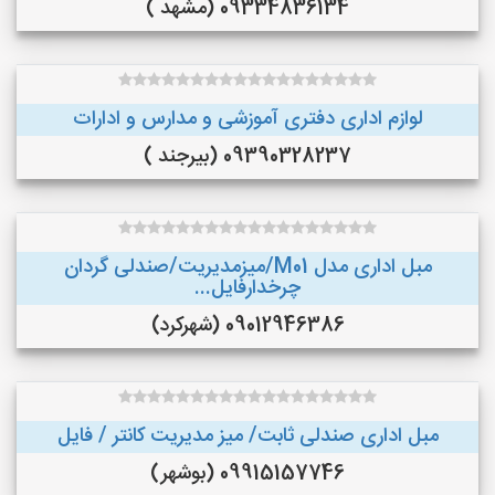
09334836134 (مشهد )
لوازم اداری دفتری آموزشی و مدارس و ادارات
09390328237 (بیرجند )
مبل اداری مدل M01/میزمدیریت/صندلی گردان
چرخدارفایل...
09012946386 (شهرکرد)
مبل اداری صندلی ثابت/ میز مدیریت کانتر / فایل
09915157746 (بوشهر)