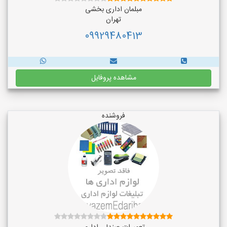
مبلمان اداری بخشی
تهران
09929480413
مشاهده پروفایل
فروشنده