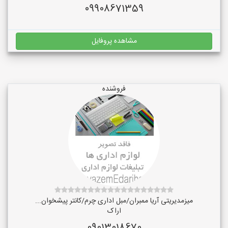
09908671359
مشاهده پروفایل
فروشنده
میزمدیریتی آریا ممبران/مبل اداری چرم/کانتر پیشخوان...
اراک