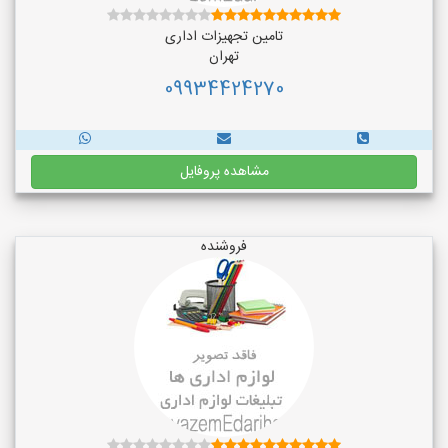
تامین تجهیزات اداری
تهران
09934424270
مشاهده پروفایل
فروشنده