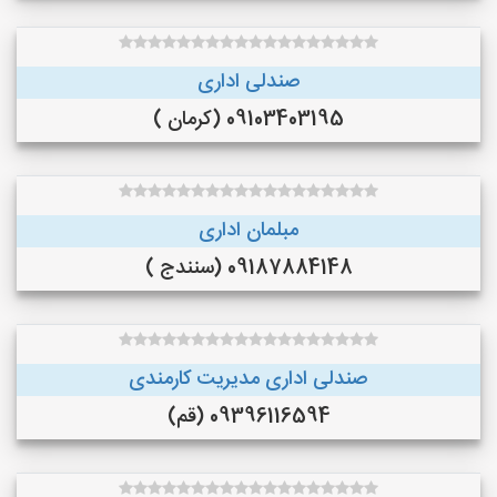
صندلی اداری
09103403195 (کرمان )
مبلمان اداری
09187884148 (سنندج )
صندلی اداری مدیریت کارمندی
09396116594 (قم)