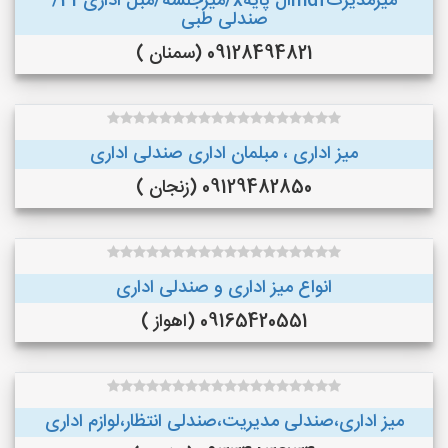
میزمدیرتmdfال پایهx/میزجلسه/مبل اداری43/
صندلی طبی
09128494821 (سمنان )
میز اداری ، مبلمان اداری صندلی اداری
09129482850 (زنجان )
انواع میز اداری و صندلی اداری
09165420551 (اهواز )
میز اداری،صندلی مدیریت،صندلی انتظار،لوازم اداری