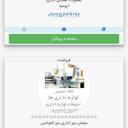
تعمیرات صندلی اداری
ارومیه
09225636192
مشاهده پروفایل
فروشنده
مبلمان میز اداری میز کنفرانس