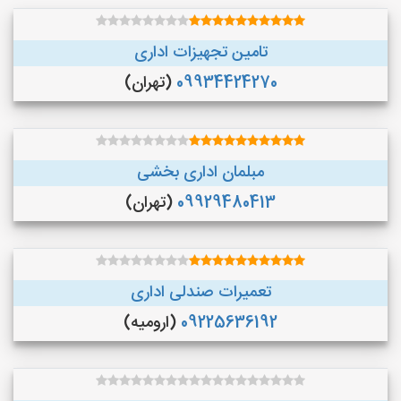
تامین تجهیزات اداری
09934424270
(تهران)
مبلمان اداری بخشی
09929480413
(تهران)
تعمیرات صندلی اداری
09225636192
(ارومیه)