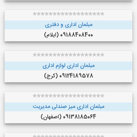
مبلمان اداری و دفتری
09188408400 (ایلام)
مبلمان اداری لوازم اداری
09124189578 (کرج)
مبلمان اداری میز صندلی مدیریت
09138185064 (اصفهان)