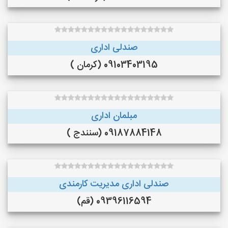
صندلی اداری
09103403195 (کرمان )
مبلمان اداری
09187884148 (سنندج )
صندلی اداری مدیریت کارمندی
09396116594 (قم)