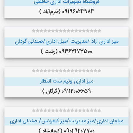
فروشگاه تجهیزات اداری حافظی
09196024984 (خرم‌آباد )
میز اداری اراد /مدیریت /مبل اداری/صندلی گردان
09363173500 (رشت )
میز اداری ونیم ست انتظار
09112006659 (گرگان )
مبلمان اداری/میز مدیریت/میز کنفرانس/ صندلی اداری
09029207700 (کرمانشاه )