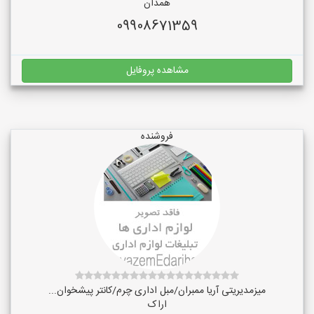
همدان
09908671359
مشاهده پروفایل
فروشنده
میزمدیریتی آریا ممبران/مبل اداری چرم/کانتر پیشخوان...
اراک