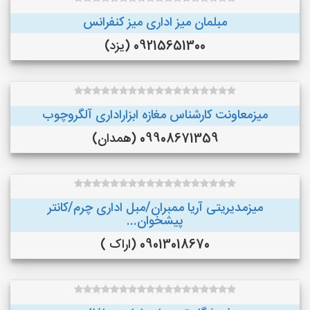
مبلمان میز اداری میز کنفرانس
09215651300 (یزد)
میزمعاونت کارشناس مغازه ابزاراداری آلگروچوب
09908671359 (همدان)
میزمدیریتی آریا ممبران/مبل اداری چرم/کانتر
پیشخوان...
09013018670 (اراک )