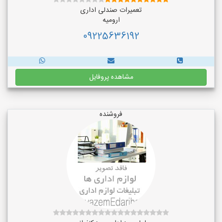
تعمیرات صندلی اداری
ارومیه
09225636192
مشاهده پروفایل
فروشنده