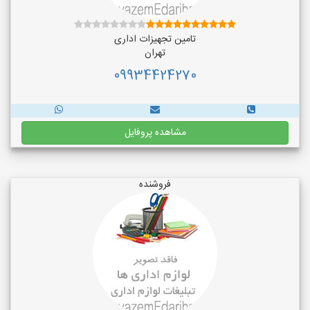
تامین تجهیزات اداری
تهران
09934424270
مشاهده پروفایل
فروشنده