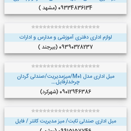
09334836134 (مشهد )
لوازم اداری دفتری آموزشی و مدارس و ادارات
09390328237 (بیرجند )
مبل اداری مدل M01/میزمدیریت/صندلی گردان
چرخدارفایل...
09012946386 (شهرکرد)
مبل اداری صندلی ثابت/ میز مدیریت کانتر / فایل