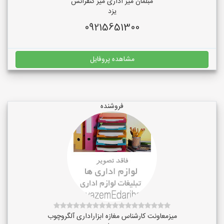
مبلمان میز اداری میز کنفرانس
یزد
09215651300
مشاهده پروفایل
فروشنده
میزمعاونت کارشناس مغازه ابزاراداری آلگروچوب