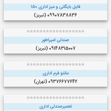
فایل بایگانی و میز اداری ۱۵۰
09907838836 (تبریز)
صندلی امپراطور
09148315007 (تبریز)
مانتو فرم اداری
09376677642 (تهران)
تعمیرصندلی اداری