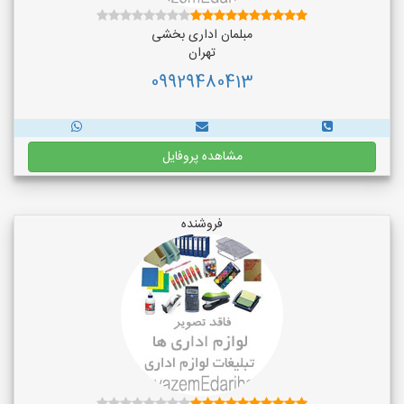
مبلمان اداری بخشی
تهران
09929480413
مشاهده پروفایل
فروشنده