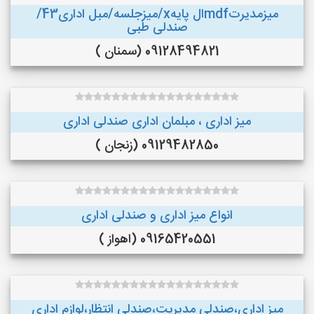
میزمدیرتmdfال پایهx/میزجلسه/مبل اداری43/
صندلی طبی
09128494821 (سمنان )
میز اداری ، مبلمان اداری صندلی اداری
09129482850 (زنجان )
انواع میز اداری و صندلی اداری
09165420551 (اهواز )
میز اداری،صندلی مدیریت،صندلی انتظار،لوازم اداری