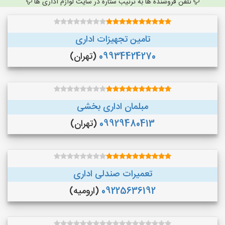
تلفن فروشنده ها به ترتیب ستاره در سایت لوازم اداری ها
تامین تجهیزات اداری
09934424270
(تهران)
مبلمان اداری بخشی
09929480413
(تهران)
تعمیرات صندلی اداری
09225636192
(ارومیه)