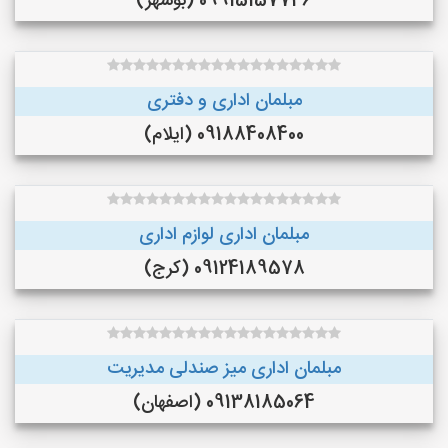
09915157746 (بوشهر)
مبلمان اداری و دفتری
09188408400 (ایلام)
مبلمان اداری لوازم اداری
09124189578 (کرج)
مبلمان اداری میز صندلی مدیریت
09138185064 (اصفهان)