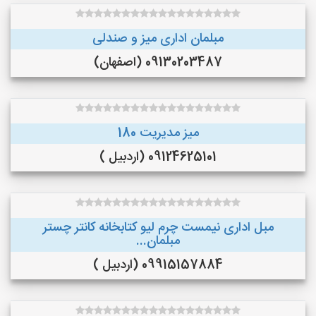
مبلمان اداری میز و صندلی
09130203487 (اصفهان)
میز مدیریت 180
09124625101 (اردبیل )
مبل اداری نیمست چرم لیو کتابخانه کانتر چستر
مبلمان...
09915157884 (اردبیل )