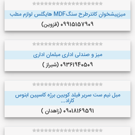
میزپیشخوان کانترطرح سنگMDF هایگلس لوازم مطب
09915157909 (قزوین)
میز و صندلی اداری مبلمان اداری
09361940509 (شیراز )
مبل نیم ست سریر فیلد کویین برژه کاسپین ابنوس
کاراد...
09018169591 (زاهدان )