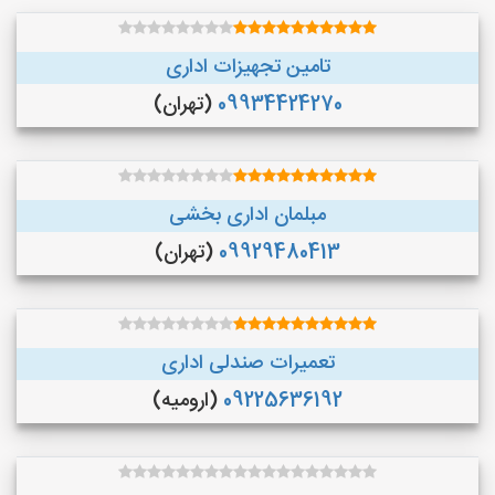
تامین تجهیزات اداری
09934424270
(تهران)
مبلمان اداری بخشی
09929480413
(تهران)
تعمیرات صندلی اداری
09225636192
(ارومیه)