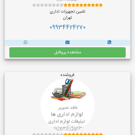
تامین تجهیزات اداری
تهران
09934424270
مشاهده پروفایل
فروشنده