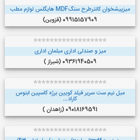
میزپیشخوان کانترطرح سنگMDF هایگلس لوازم مطب
09915157909 (قزوین)
میز و صندلی اداری مبلمان اداری
09361940509 (شیراز )
مبل نیم ست سریر فیلد کویین برژه کاسپین ابنوس
کاراد...
09018169591 (زاهدان )