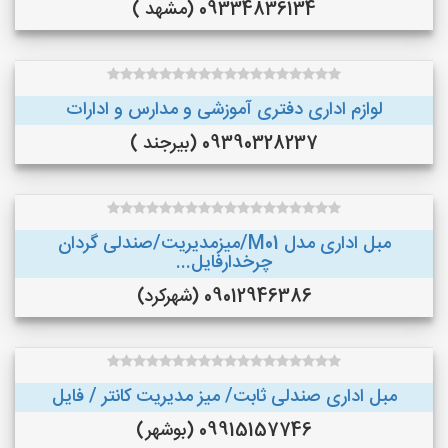
09334836134 (مشهد )
لوازم اداری دفتری آموزشی و مدارس و ادارات
09390328237 (بیرجند )
مبل اداری مدل M01/میزمدیریت/صندلی گردان
چرخدارفایل...
09012946386 (شهرکرد)
مبل اداری صندلی ثابت/ میز مدیریت کانتر / فایل
09915157746 (بوشهر)