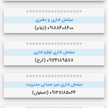
مبلمان اداری و دفتری
09188408400 (ایلام)
مبلمان اداری لوازم اداری
09124189578 (کرج)
مبلمان اداری میز صندلی مدیریت
09138185064 (اصفهان)