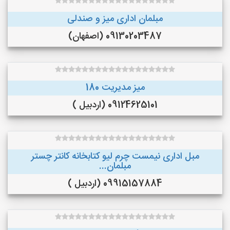
مبلمان اداری میز و صندلی
09130203487 (اصفهان)
میز مدیریت 180
09124625101 (اردبیل )
مبل اداری نیمست چرم لیو کتابخانه کانتر چستر
مبلمان...
09915157884 (اردبیل )