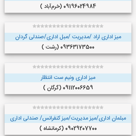
09196024984 (خرم‌آباد )
میز اداری اراد /مدیریت /مبل اداری/صندلی گردان
09363173500 (رشت )
میز اداری ونیم ست انتظار
09112006659 (گرگان )
مبلمان اداری/میز مدیریت/میز کنفرانس/ صندلی اداری
09029207700 (کرمانشاه )