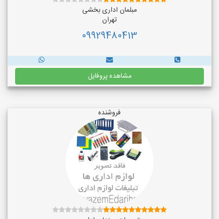
مبلمان اداری بخشی
تهران
09929480413
مشاهده پروفایل
فروشنده