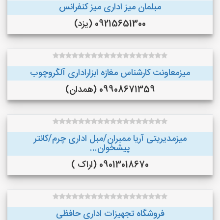
مبلمان میز اداری میز کنفرانس
09215651300 (یزد)
میزمعاونت کارشناس مغازه ابزاراداری آلگروچوب
09908671359 (همدان)
میزمدیریتی آریا ممبران/مبل اداری چرم/کانتر
پیشخوان...
09013018670 (اراک )
فروشگاه تجهیزات اداری حافظی