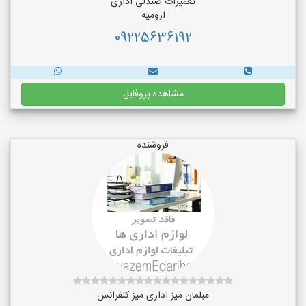
تعمیرات صندلی اداری
ارومیه
09225636192
مشاهده پروفایل
فروشنده
مبلمان میز اداری میز کنفرانس