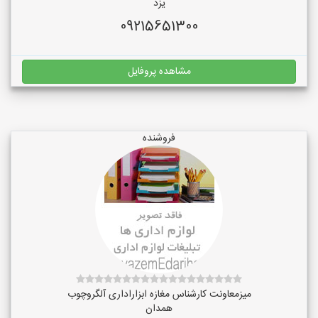
یزد
09215651300
مشاهده پروفایل
فروشنده
میزمعاونت کارشناس مغازه ابزاراداری آلگروچوب
همدان