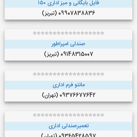
فایل بایگانی و میز اداری ۱۵۰
09907838836 (تبریز)
صندلی امپراطور
09148315007 (تبریز)
مانتو فرم اداری
09376677642 (تهران)
تعمیرصندلی اداری
09365428597 (تهران)