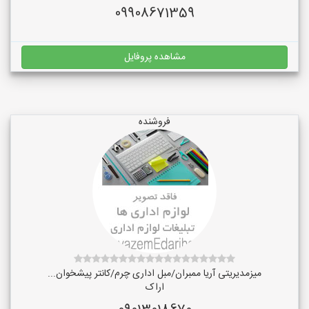
09908671359
مشاهده پروفایل
فروشنده
میزمدیریتی آریا ممبران/مبل اداری چرم/کانتر پیشخوان...
اراک