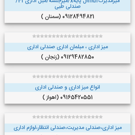
میزمدیرتmdfال پایهx/میزجلسه/مبل اداری43/
صندلی طبی
09128494821 (سمنان )
میز اداری ، مبلمان اداری صندلی اداری
09129482850 (زنجان )
انواع میز اداری و صندلی اداری
09165420551 (اهواز )
میز اداری،صندلی مدیریت،صندلی انتظار،لوازم اداری