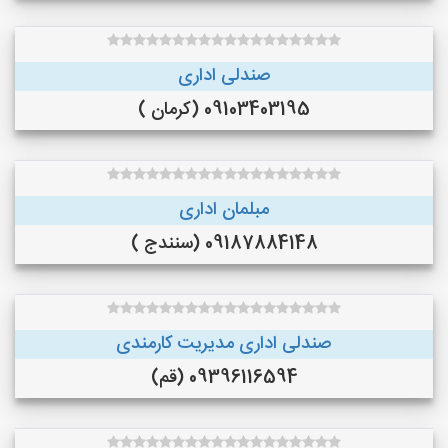
صندلی اداری
09103403195 (کرمان )
مبلمان اداری
09187884148 (سنندج )
صندلی اداری مدیریت کارمندی
09396116594 (قم)