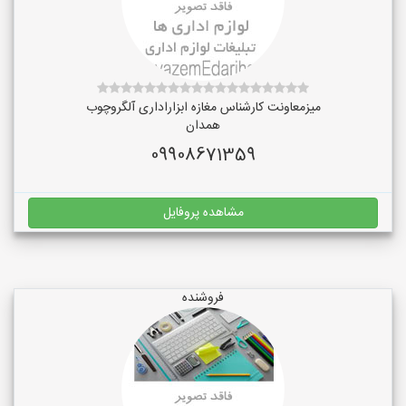
میزمعاونت کارشناس مغازه ابزاراداری آلگروچوب
همدان
09908671359
مشاهده پروفایل
فروشنده