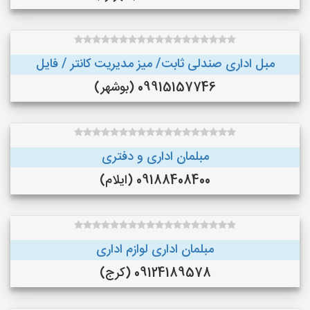
مبل اداری صندلی ثابت/ میز مدیریت کانتر / فایل
09915157746 (بوشهر)
مبلمان اداری و دفتری
09188408400 (ایلام)
مبلمان اداری لوازم اداری
09124189578 (کرج)