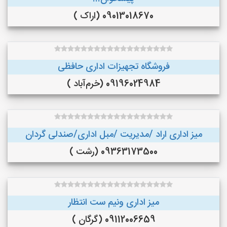
09013018670 (اراک )
فروشگاه تجهیزات اداری حافظی
09196024984 (خرم‌آباد )
میز اداری اراد /مدیریت /مبل اداری/صندلی گردان
09363173500 (رشت )
میز اداری ونیم ست انتظار
09112006659 (گرگان )