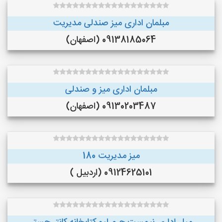
مبلمان اداری میز صندلی مدیریت
09138185064 (اصفهان)
مبلمان اداری میز و صندلی
09130203487 (اصفهان)
میز مدیریت 180
09124625101 (اردبیل )