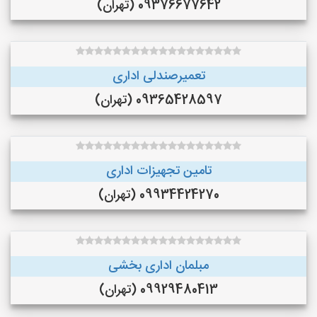
09376677642 (تهران)
تعمیرصندلی اداری
09365428597 (تهران)
تامین تجهیزات اداری
09934424270 (تهران)
مبلمان اداری بخشی
09929480413 (تهران)