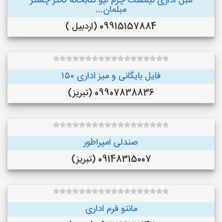
مبل اداری نیمست چرم لیو کتابخانه کانتر چستر
مبلمان...
09915157884 (اردبیل )
فایل بایگانی و میز اداری ۱۵۰
09907838836 (تبریز)
صندلی امپراطور
09148315007 (تبریز)
مانتو فرم اداری