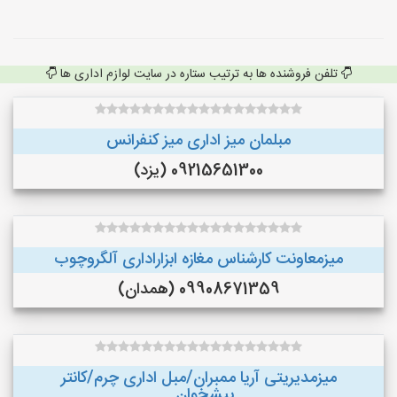
تلفن فروشنده ها به ترتیب ستاره در سایت لوازم اداری ها
مبلمان میز اداری میز کنفرانس
09215651300 (یزد)
میزمعاونت کارشناس مغازه ابزاراداری آلگروچوب
09908671359 (همدان)
میزمدیریتی آریا ممبران/مبل اداری چرم/کانتر
پیشخوان...