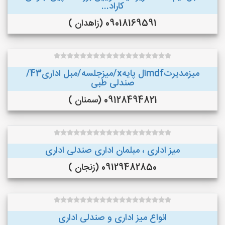
کاراد...
09018169591 (زاهدان )
میزمدیرتmdfال پایهx/میزجلسه/مبل اداری43/
صندلی طبی
09128494821 (سمنان )
میز اداری ، مبلمان اداری صندلی اداری
09129482850 (زنجان )
انواع میز اداری و صندلی اداری