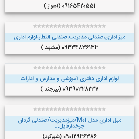
09165420551 (اهواز )
میز اداری،صندلی مدیریت،صندلی انتظار،لوازم اداری
09334836134 (مشهد )
لوازم اداری دفتری آموزشی و مدارس و ادارات
09390328237 (بیرجند )
مبل اداری مدل M01/میزمدیریت/صندلی گردان
چرخدارفایل...
09012946386 (شهرکرد)