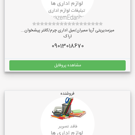
میزمدیریتی آریا ممبران/مبل اداری چرم/کانتر پیشخوان...
اراک
09013018670
مشاهده پروفایل
فروشنده