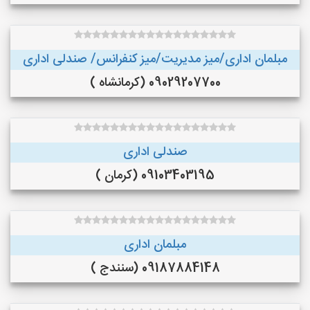
مبلمان اداری/میز مدیریت/میز کنفرانس/ صندلی اداری
09029207700 (کرمانشاه )
صندلی اداری
09103403195 (کرمان )
مبلمان اداری
09187884148 (سنندج )