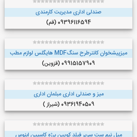
صندلی اداری مدیریت کارمندی
09396116594 (قم)
میزپیشخوان کانترطرح سنگMDF هایگلس لوازم مطب
09915157909 (قزوین)
میز و صندلی اداری مبلمان اداری
09361940509 (شیراز )
مبل نیم ست سریر فیلد کویین برژه کاسپین ابنوس