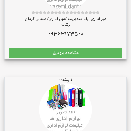
میز اداری اراد /مدیریت /مبل اداری/صندلی گردان
رشت
09363173500
مشاهده پروفایل
فروشنده