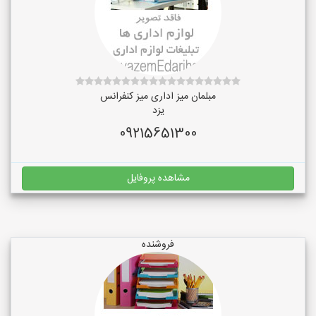
مبلمان میز اداری میز کنفرانس
یزد
09215651300
مشاهده پروفایل
فروشنده