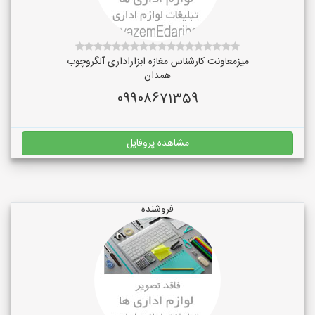
میزمعاونت کارشناس مغازه ابزاراداری آلگروچوب
همدان
09908671359
مشاهده پروفایل
فروشنده