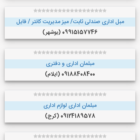
مبل اداری صندلی ثابت/ میز مدیریت کانتر / فایل
09915157746 (بوشهر)
مبلمان اداری و دفتری
09188408400 (ایلام)
مبلمان اداری لوازم اداری
09124189578 (کرج)