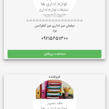
مبلمان میز اداری میز کنفرانس
یزد
09215651300
مشاهده پروفایل
فروشنده