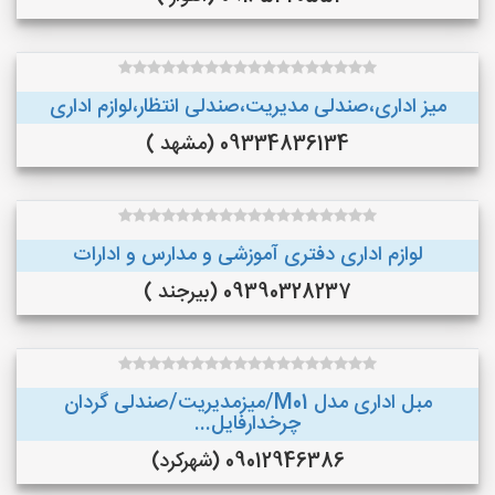
میز اداری،صندلی مدیریت،صندلی انتظار،لوازم اداری
09334836134 (مشهد )
لوازم اداری دفتری آموزشی و مدارس و ادارات
09390328237 (بیرجند )
مبل اداری مدل M01/میزمدیریت/صندلی گردان
چرخدارفایل...
09012946386 (شهرکرد)