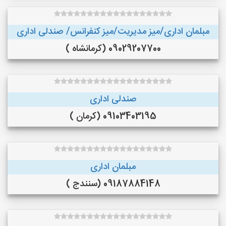
مبلمان اداری/میز مدیریت/میز کنفرانس/ صندلی اداری
09029207700 (کرمانشاه )
صندلی اداری
09103403195 (کرمان )
مبلمان اداری
09187884148 (سنندج )