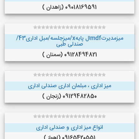
09018169591 (زاهدان )
میزمدیرتmdfال پایهx/میزجلسه/مبل اداری43/
صندلی طبی
09128494821 (سمنان )
میز اداری ، مبلمان اداری صندلی اداری
09129482850 (زنجان )
انواع میز اداری و صندلی اداری
09165420551 (اهواز )