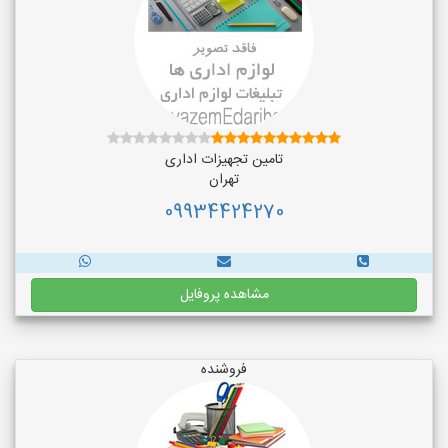
تامین تجهیزات اداری
تهران
09934424270
مشاهده پروفایل
فروشنده