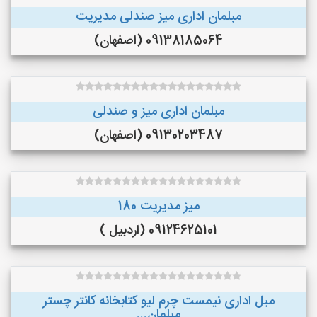
مبلمان اداری میز صندلی مدیریت
09138185064 (اصفهان)
مبلمان اداری میز و صندلی
09130203487 (اصفهان)
میز مدیریت 180
09124625101 (اردبیل )
مبل اداری نیمست چرم لیو کتابخانه کانتر چستر
مبلمان...