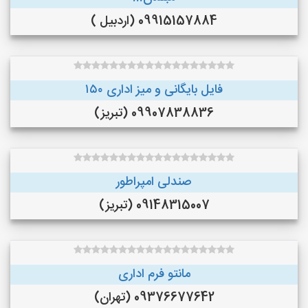
09915157884 (اردبیل )
فایل بایگانی و میز اداری ۱۵۰
09907838836 (تبریز)
صندلی امپراطور
09148315007 (تبریز)
مانتو فرم اداری
09376677642 (تهران)