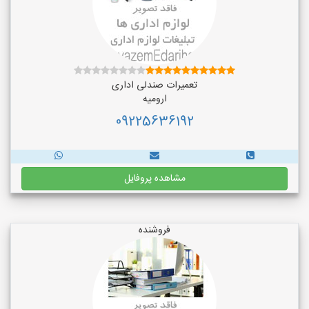
تعمیرات صندلی اداری
ارومیه
09225636192
مشاهده پروفایل
فروشنده