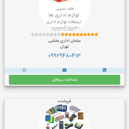
مبلمان اداری بخشی
تهران
09929480413
مشاهده پروفایل
فروشنده