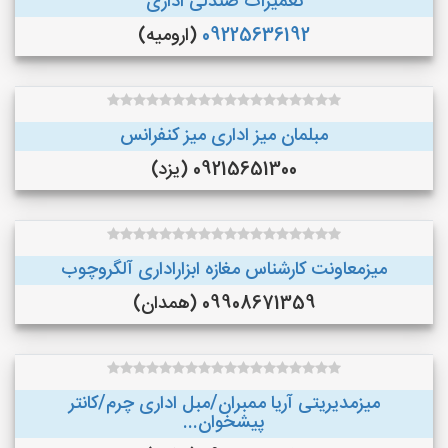
تعمیرات صندلی اداری
09225636192
(ارومیه)
مبلمان میز اداری میز کنفرانس
09215651300 (یزد)
میزمعاونت کارشناس مغازه ابزاراداری آلگروچوب
09908671359 (همدان)
میزمدیریتی آریا ممبران/مبل اداری چرم/کانتر
پیشخوان...