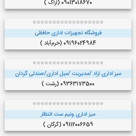
09013018670 (اراک )
فروشگاه تجهیزات اداری حافظی
09196024984 (خرم‌آباد )
میز اداری اراد /مدیریت /مبل اداری/صندلی گردان
09363173500 (رشت )
میز اداری ونیم ست انتظار
09112006659 (گرگان )