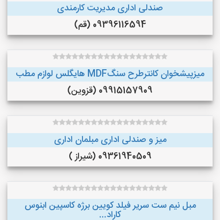
صندلی اداری مدیریت کارمندی
09396116594 (قم)
میزپیشخوان کانترطرح سنگMDF هایگلس لوازم مطب
09915157909 (قزوین)
میز و صندلی اداری مبلمان اداری
09361940509 (شیراز )
مبل نیم ست سریر فیلد کویین برژه کاسپین ابنوس
کاراد...