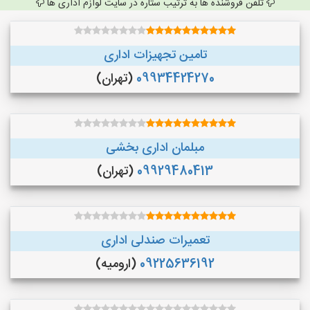
تلفن فروشنده ها به ترتیب ستاره در سایت لوازم اداری ها
تامین تجهیزات اداری
09934424270
(تهران)
مبلمان اداری بخشی
09929480413
(تهران)
تعمیرات صندلی اداری
09225636192
(ارومیه)