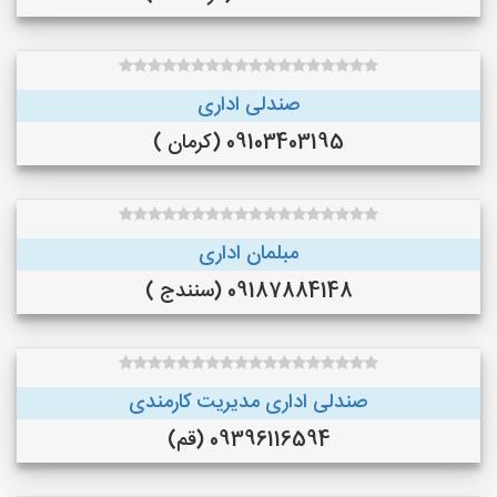
صندلی اداری
09103403195 (کرمان )
مبلمان اداری
09187884148 (سنندج )
صندلی اداری مدیریت کارمندی
09396116594 (قم)