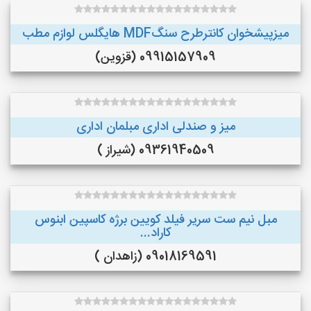
میزپیشخوان کانترطرح سنگMDF هایگلس لوازم مطب
09915157909 (قزوین)
میز و صندلی اداری مبلمان اداری
09361940509 (شیراز )
مبل نیم ست سریر فیلد کویین برژه کاسپین ابنوس
کاراد...
09018169591 (زاهدان )