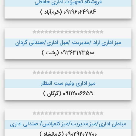
فروشگاه تجهیزات اداری حافظی
09196024984 (خرم‌آباد )
میز اداری اراد /مدیریت /مبل اداری/صندلی گردان
09363173500 (رشت )
میز اداری ونیم ست انتظار
09112006659 (گرگان )
مبلمان اداری/میز مدیریت/میز کنفرانس/ صندلی اداری
09029207700 (کرمانشاه )