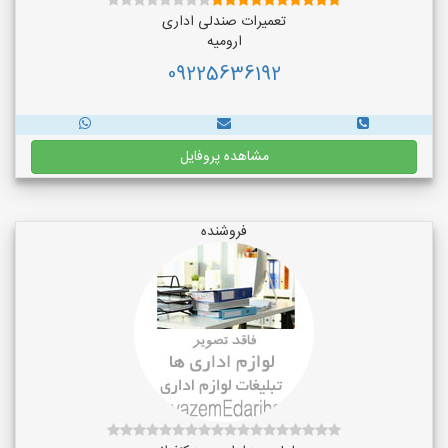
تعمیرات صندلی اداری
ارومیه
09225636192
مشاهده پروفایل
فروشنده