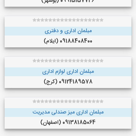
09915157746 (بوشهر)
مبلمان اداری و دفتری
09188408400 (ایلام)
مبلمان اداری لوازم اداری
09124189578 (کرج)
مبلمان اداری میز صندلی مدیریت
09138185064 (اصفهان)