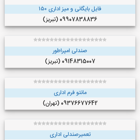
فایل بایگانی و میز اداری ۱۵۰
09907838836 (تبریز)
صندلی امپراطور
09148315007 (تبریز)
مانتو فرم اداری
09376677642 (تهران)
تعمیرصندلی اداری