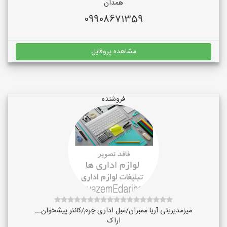
همدان
09908671359
مشاهده پروفایل
فروشنده
میزمدیریتی آریا ممبران/مبل اداری چرم/کانتر پیشخوان...
اراک