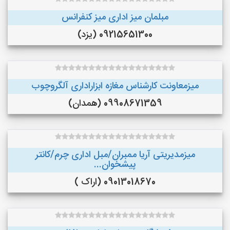
مبلمان میز اداری میز کنفرانس
09215651300 (یزد)
میزمعاونت کارشناس مغازه ابزاراداری آلگروچوب
09908671359 (همدان)
میزمدیریتی آریا ممبران/مبل اداری چرم/کانتر
پیشخوان...
09013018670 (اراک )