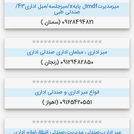
میزمدیرتmdfال پایهx/میزجلسه/مبل اداری43/
صندلی طبی
09128494821 (سمنان )
میز اداری ، مبلمان اداری صندلی اداری
09129482850 (زنجان )
انواع میز اداری و صندلی اداری
09165420551 (اهواز )
میز اداری،صندلی مدیریت،صندلی انتظار،لوازم اداری