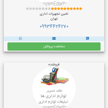
تامین تجهیزات اداری
تهران
09934424270
مشاهده پروفایل
فروشنده