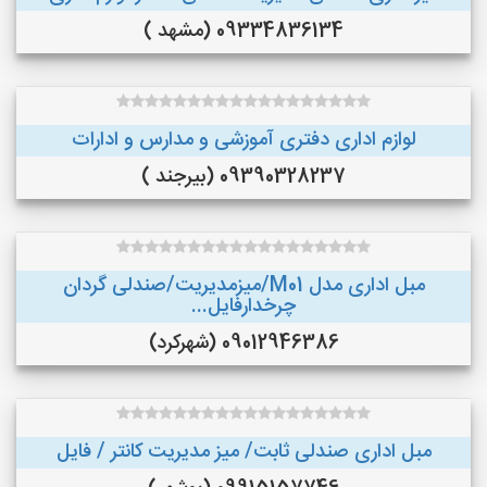
09334836134 (مشهد )
لوازم اداری دفتری آموزشی و مدارس و ادارات
09390328237 (بیرجند )
مبل اداری مدل M01/میزمدیریت/صندلی گردان
چرخدارفایل...
09012946386 (شهرکرد)
مبل اداری صندلی ثابت/ میز مدیریت کانتر / فایل