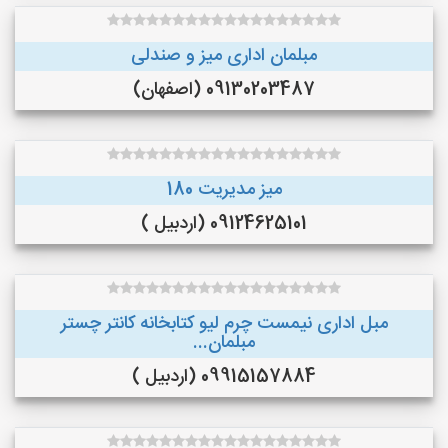
مبلمان اداری میز و صندلی
09130203487 (اصفهان)
میز مدیریت 180
09124625101 (اردبیل )
مبل اداری نیمست چرم لیو کتابخانه کانتر چستر
مبلمان...
09915157884 (اردبیل )