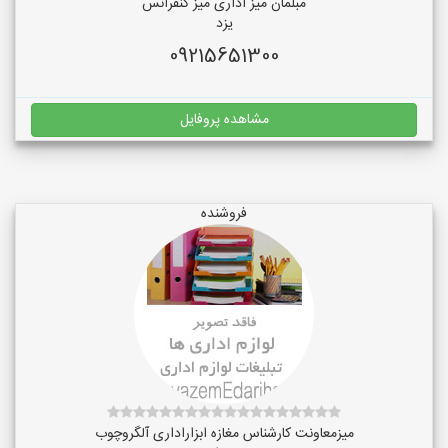
مبلمان میز اداری میز کنفرانس
یزد
09215651300
مشاهده پروفایل
فروشنده
میزمعاونت کارشناس مغازه ابزاراداری آلگروچوب