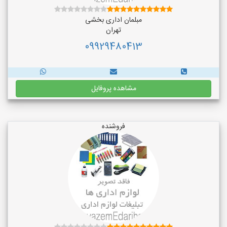
مبلمان اداری بخشی
تهران
09929480413
مشاهده پروفایل
فروشنده