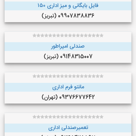
فایل بایگانی و میز اداری ۱۵۰
09907838836 (تبریز)
صندلی امپراطور
09148315007 (تبریز)
مانتو فرم اداری
09376677642 (تهران)
تعمیرصندلی اداری