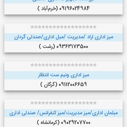
09196024984 (خرم‌آباد )
میز اداری اراد /مدیریت /مبل اداری/صندلی گردان
09363173500 (رشت )
میز اداری ونیم ست انتظار
09112006659 (گرگان )
مبلمان اداری/میز مدیریت/میز کنفرانس/ صندلی اداری
09029207700 (کرمانشاه )