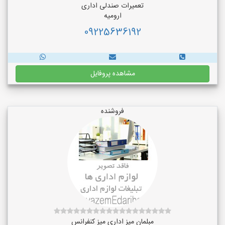
تعمیرات صندلی اداری
ارومیه
09225636192
مشاهده پروفایل
فروشنده
مبلمان میز اداری میز کنفرانس