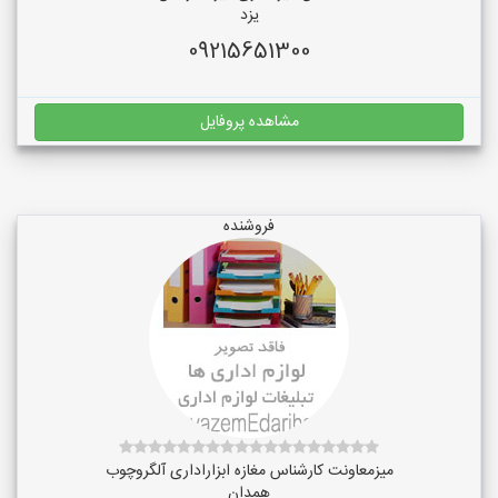
یزد
09215651300
مشاهده پروفایل
فروشنده
میزمعاونت کارشناس مغازه ابزاراداری آلگروچوب
همدان