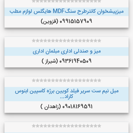
میزپیشخوان کانترطرح سنگMDF هایگلس لوازم مطب
09915157909 (قزوین)
میز و صندلی اداری مبلمان اداری
09361940509 (شیراز )
مبل نیم ست سریر فیلد کویین برژه کاسپین ابنوس
کاراد...
09018169591 (زاهدان )