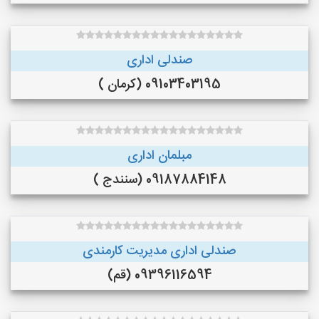
صندلی اداری
09103403195 (کرمان )
مبلمان اداری
09187884148 (سنندج )
صندلی اداری مدیریت کارمندی
09396116594 (قم)