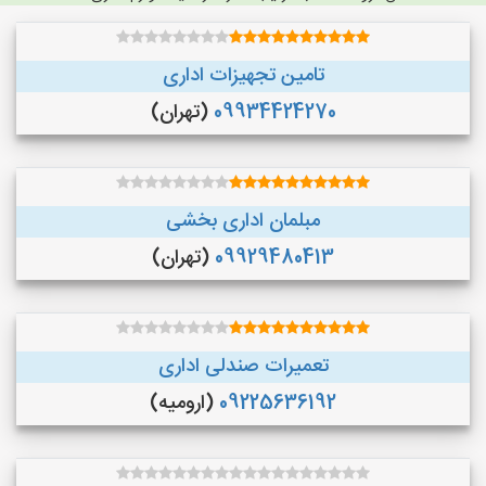
تامین تجهیزات اداری
09934424270
(تهران)
مبلمان اداری بخشی
09929480413
(تهران)
تعمیرات صندلی اداری
09225636192
(ارومیه)