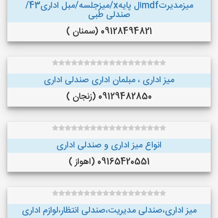
میزمدیرتmdfال پایهx/میزجلسه/مبل اداری43/
صندلی طبی
09128494821 (سمنان )
میز اداری ، مبلمان اداری صندلی اداری
09129482850 (زنجان )
انواع میز اداری و صندلی اداری
09165420551 (اهواز )
میز اداری،صندلی مدیریت،صندلی انتظار،لوازم اداری