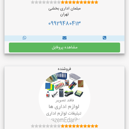
مبلمان اداری بخشی
تهران
09929480413
مشاهده پروفایل
فروشنده