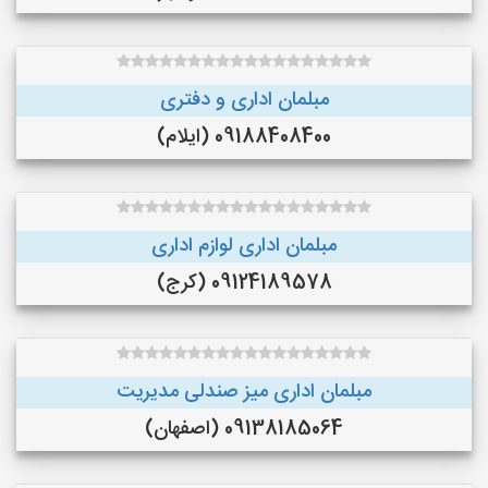
مبلمان اداری و دفتری
09188408400 (ایلام)
مبلمان اداری لوازم اداری
09124189578 (کرج)
مبلمان اداری میز صندلی مدیریت
09138185064 (اصفهان)