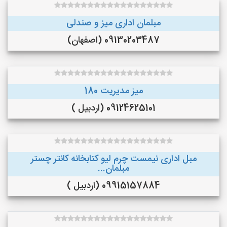
مبلمان اداری میز و صندلی
09130203487 (اصفهان)
میز مدیریت 180
09124625101 (اردبیل )
مبل اداری نیمست چرم لیو کتابخانه کانتر چستر
مبلمان...
09915157884 (اردبیل )