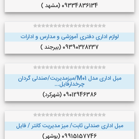
09334836134 (مشهد )
لوازم اداری دفتری آموزشی و مدارس و ادارات
09390328237 (بیرجند )
مبل اداری مدل M01/میزمدیریت/صندلی گردان
چرخدارفایل...
09012946386 (شهرکرد)
مبل اداری صندلی ثابت/ میز مدیریت کانتر / فایل
09915157746 (بوشهر)