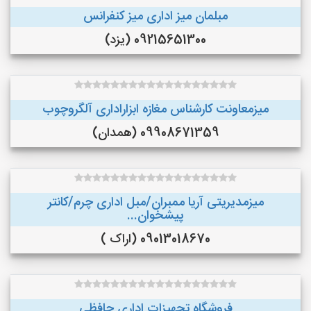
مبلمان میز اداری میز کنفرانس
09215651300 (یزد)
میزمعاونت کارشناس مغازه ابزاراداری آلگروچوب
09908671359 (همدان)
میزمدیریتی آریا ممبران/مبل اداری چرم/کانتر
پیشخوان...
09013018670 (اراک )
فروشگاه تجهیزات اداری حافظی