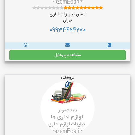
تامین تجهیزات اداری
تهران
09934424270
مشاهده پروفایل
فروشنده