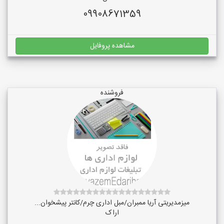
09908671359
مشاهده پروفایل
فروشنده
میزمدیریتی آریا ممبران/مبل اداری چرم/کانتر پیشخوان...
اراک