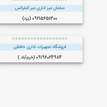
مبلمان میز اداری میز کنفرانس
09215651300 (یزد)
فروشگاه تجهیزات اداری حافظی
09196024984 (خرم‌آباد )