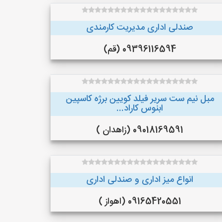
صندلی اداری مدیریت کارمندی
09396116594 (قم)
مبل نیم ست سریر فیلد کویین برژه کاسپین
ابنوس کاراد...
09018169591 (زاهدان )
انواع میز اداری و صندلی اداری
09165420551 (اهواز )