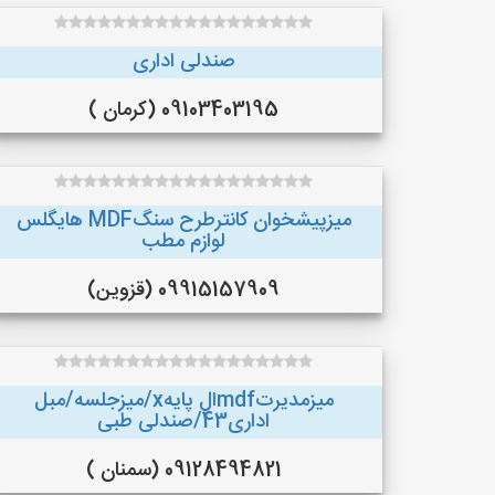
صندلی اداری
09103403195 (کرمان )
میزپیشخوان کانترطرح سنگMDF هایگلس
لوازم مطب
09915157909 (قزوین)
میزمدیرتmdfال پایهx/میزجلسه/مبل
اداری43/صندلی طبی
09128494821 (سمنان )