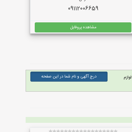
09112006659
مشاهده پروفایل
درج آگهی و نام شما در این صفحه
وازم