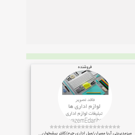
فروشنده
میزمدیریتی آریا ممبران/مبل اداری چرم/کانتر پیشخوان...