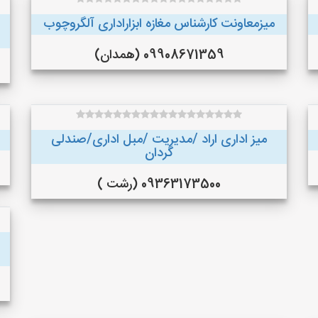
میزمعاونت کارشناس مغازه ابزاراداری آلگروچوب
09908671359 (همدان)
میز اداری اراد /مدیریت /مبل اداری/صندلی
گردان
09363173500 (رشت )