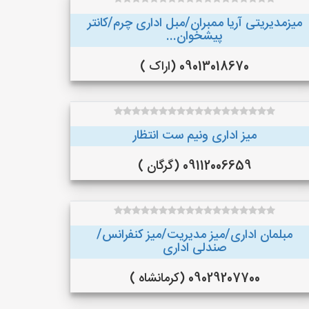
میزمدیریتی آریا ممبران/مبل اداری چرم/کانتر
پیشخوان...
09013018670 (اراک )
میز اداری ونیم ست انتظار
09112006659 (گرگان )
مبلمان اداری/میز مدیریت/میز کنفرانس/
صندلی اداری
09029207700 (کرمانشاه )