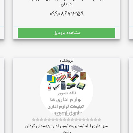
همدان
09908671359
مشاهده پروفایل
فروشنده
میز اداری اراد /مدیریت /مبل اداری/صندلی گردان
رشت