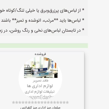
* از لباس‌های پرزرق‌وبرق یا خیلی تنگ/کوتاه خود
* لباس‌ها باید **مرتب، اتوشده و تمیز** باشند
* در تابستان لباس‌های نخی و رنگ روشن، در زم
فروشنده
مبلمان میز اداری میز کنفرانس