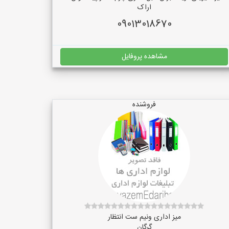
اراک
09013018670
مشاهده پروفایل
فروشنده
میز اداری ونیم ست انتظار
گرگان