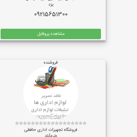
یزد
09215651300
مشاهده پروفایل
فروشنده
فروشگاه تجهیزات اداری حافظی
خرم‌آباد