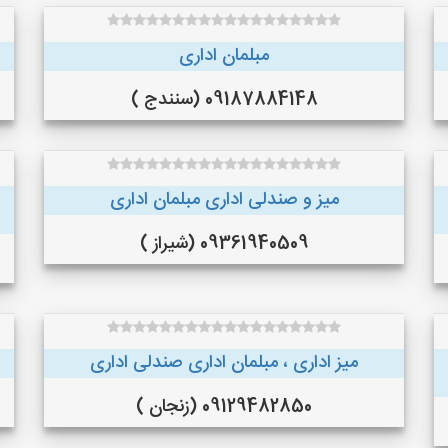
مبلمان اداری
09187884148 (سنندج )
میز و صندلی اداری مبلمان اداری
09361940509 (شیراز )
میز اداری ، مبلمان اداری صندلی اداری
09129482850 (زنجان )