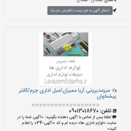
مکان:
همدان - همدان
انتقال آگهی به اول لیست (افزایش بازدید)
میزمدیریتی آریا ممبران/مبل اداری چرم/کانتر
پیشخوان
تلفن:
09013018670
لطفا پس از تماس با آگهی دهنده بگویید: «آگهی شما را در
سایت «لوازم اداری ها» دیده ام و کد «آگهی-34» را اعلام
کنید»