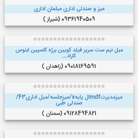
میز و صندلی اداری مبلمان اداری
09361940509 (شیراز )
مبل نیم ست سریر فیلد کویین برژه کاسپین ابنوس
کاراد...
09018169591 (زاهدان )
میزمدیرتmdfال پایهx/میزجلسه/مبل اداری43/
صندلی طبی
09128494821 (سمنان )