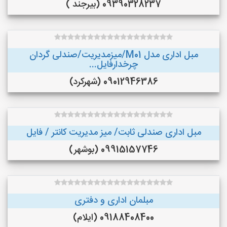
09390328237 (بیرجند )
مبل اداری مدل M01/میزمدیریت/صندلی گردان
چرخدارفایل...
09012946386 (شهرکرد)
مبل اداری صندلی ثابت/ میز مدیریت کانتر / فایل
09915157746 (بوشهر)
مبلمان اداری و دفتری
09188408400 (ایلام)