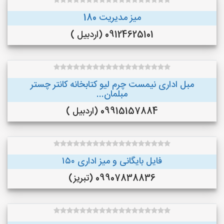
میز مدیریت 180
09124625101 (اردبیل )
مبل اداری نیمست چرم لیو کتابخانه کانتر چستر
مبلمان...
09915157884 (اردبیل )
فایل بایگانی و میز اداری ۱۵۰
09907838836 (تبریز)