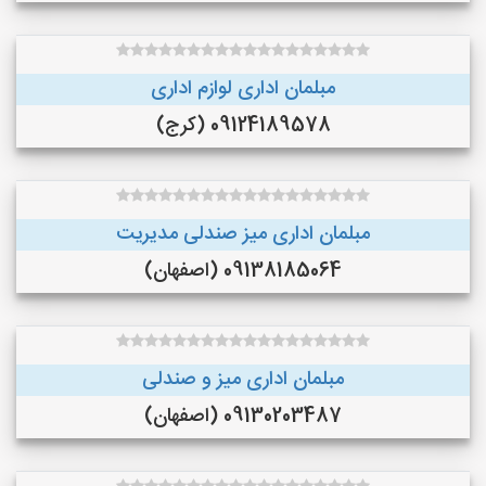
مبلمان اداری لوازم اداری
09124189578 (کرج)
مبلمان اداری میز صندلی مدیریت
09138185064 (اصفهان)
مبلمان اداری میز و صندلی
09130203487 (اصفهان)