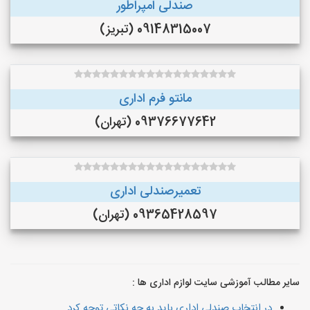
صندلی امپراطور
09148315007 (تبریز)
مانتو فرم اداری
09376677642 (تهران)
تعمیرصندلی اداری
09365428597 (تهران)
سایر مطالب آموزشی سایت لوازم اداری ها :
در انتخاب صندلی اداری باید به چه نکاتی توجه کرد