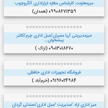
میزمعاونت کارشناس مغازه ابزاراداری آلگروچوب
09908671359 (همدان)
میزمدیریتی آریا ممبران/مبل اداری چرم/کانتر
پیشخوان...
09013018670 (اراک )
فروشگاه تجهیزات اداری حافظی
09196024984 (خرم‌آباد )
میز اداری اراد /مدیریت /مبل اداری/صندلی گردان