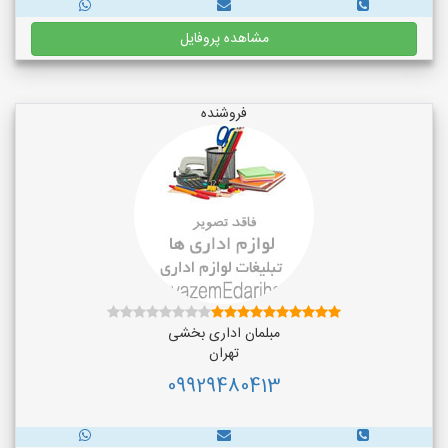
مشاهده پروفایل
فروشنده
مبلمان اداری بخشی
تهران
09929480413