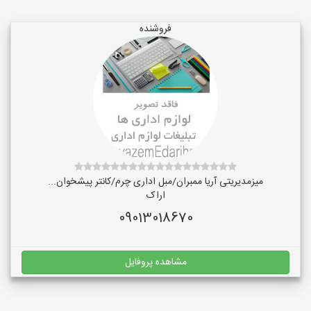
فروشنده
میزمدیریتی آریا ممبران/مبل اداری چرم/کانتر پیشخوان...
اراک
09013018670
مشاهده پروفایل