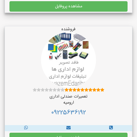
مشاهده پروفایل
فروشنده
تعمیرات صندلی اداری
ارومیه
09225636192