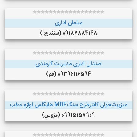
مبلمان اداری
09187884148 (سنندج )
صندلی اداری مدیریت کارمندی
09396116594 (قم)
میزپیشخوان کانترطرح سنگMDF هایگلس لوازم مطب
09915157909 (قزوین)