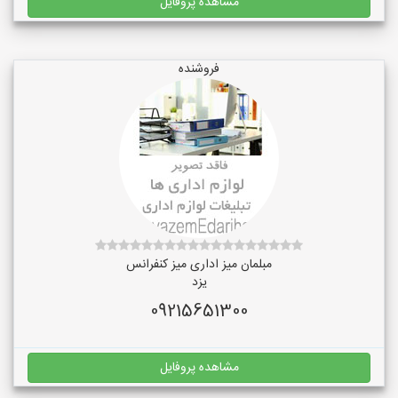
مشاهده پروفایل
فروشنده
مبلمان میز اداری میز کنفرانس
یزد
09215651300
مشاهده پروفایل