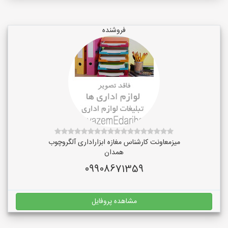
فروشنده
میزمعاونت کارشناس مغازه ابزاراداری آلگروچوب
همدان
09908671359
مشاهده پروفایل