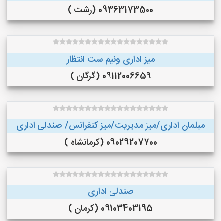
09363173500 (رشت )
میز اداری ونیم ست انتظار
09112006659 (گرگان )
مبلمان اداری/میز مدیریت/میز کنفرانس/ صندلی اداری
09029207700 (کرمانشاه )
صندلی اداری
09103403195 (کرمان )