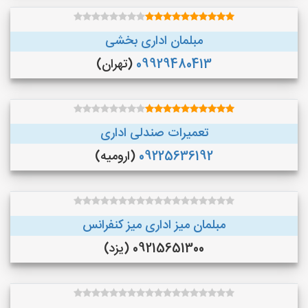
مبلمان اداری بخشی
09929480413
(تهران)
تعمیرات صندلی اداری
09225636192
(ارومیه)
مبلمان میز اداری میز کنفرانس
09215651300 (یزد)