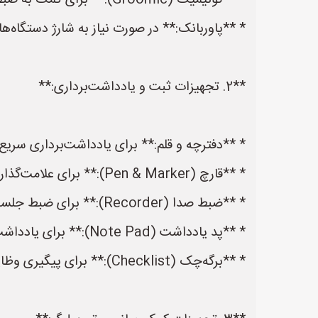
* **گوئیمیک (Groomic):** برای کمک به ضبط و پخش صوت و تصویر در جلسات
* **پاوربانک:** در صورت نیاز به شارژ دستگاه‌
**2. تجهیزات ثبت و یادداشت‌برداری:**
* **دفترچه و قلم:** برای یادداشت‌برداری سری
* **قارچ (Pen & Marker):** برای علامت‌گذاری و نوشتن روی اسناد
* **ضبط صدا (Recorder):** برای ضبط جلسه و بررسی مجدد نکات کلیدی
* **پد یادداشت (Note Pad):** برای یادداشت‌برداری سریع و آسان
* **برگه‌چک (Checklist):** برای پیگیری وظایف و تصمیمات مهم