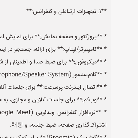
**1. تجهیزات ارتباطی و کنفرانس:**
* **پروژکتور و صفحه نمایش:** برای نمایش اسنا
* **کامپیوتر/لپتاپ:** برای ارائه، جستجو در این
* **میکروفون:** برای ضبط صدا و اطمینان از
* **کلام‌سنسور (Microphone/Speaker System):** برای جلسات آنلاین و مجازی، جهت پخش صوت و تصویر به طور همزمان
* **اتصال اینترنت پرسرعت:** برای جلسات آنلای
* **وب‌کم:** برای جلسات آنلاین و مجازی، به 
اشتراک‌گذاری صفحه، ضبط جلسه، و 채팅.