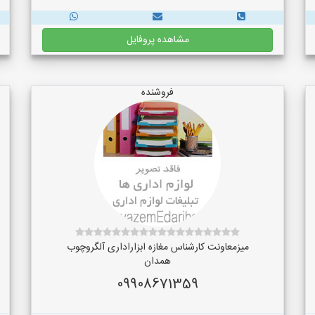
مشاهده پروفایل
فروشنده
میزمعاونت کارشناس مغازه ابزاراداری آلگروچوب
همدان
09908671359