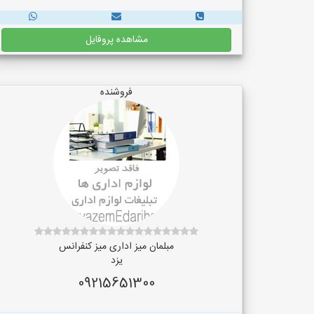
مشاهده پروفایل
فروشنده
مبلمان میز اداری میز کنفرانس
یزد
09215651300