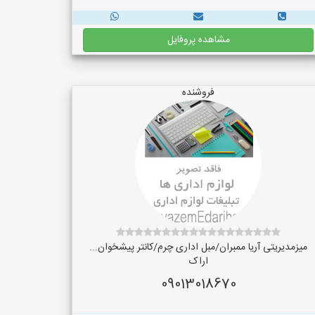
مشاهده پروفایل
فروشنده
میزمدیریتی آریا ممبران/مبل اداری چرم/کانتر پیشخوان...
اراک
09013018670